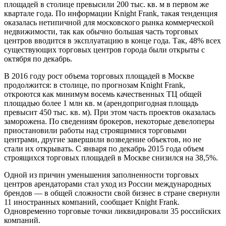
площадей в столице превысили 200 тыс. кв. м в первом же
квартале года. По информации Knight Frank, такая тенденция
оказалась нетипичной для московского рынка коммерческой
недвижимости, так как обычно большая часть торговых
центров вводится в эксплуатацию в конце года. Так, 48% всех
существующих торговых центров города были открыты с
октября по декабрь.
В 2016 году рост объема торговых площадей в Москве
продолжится: в столице, по прогнозам Knight Frank,
откроются как минимум восемь качественных ТЦ общей
площадью более 1 млн кв. м (арендопригодная площадь
превысит 450 тыс. кв. м). При этом часть проектов оказалась
заморожена. По сведениям брокеров, некоторые девелоперы
приостановили работы над строящимися торговыми
центрами, другие завершили возведение объектов, но не
стали их открывать. С января по декабрь 2015 года объем
строящихся торговых площадей в Москве снизился на 38,5%.
Одной из причин уменьшения заполненности торговых
центров арендаторами стал уход из России международных
брендов — в общей сложности свой бизнес в стране свернули
11 иностранных компаний, сообщает Knight Frank.
Одновременно торговые точки ликвидировали 35 российских
компаний.