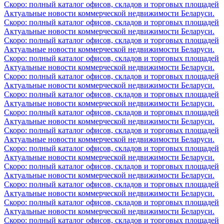
Скоро: полный каталог офисов, складов и торговых площадей
Актуальные новости коммерческой недвижимости Беларуси.
Скоро: полный каталог офисов, складов и торговых площадей
Актуальные новости коммерческой недвижимости Беларуси.
Скоро: полный каталог офисов, складов и торговых площадей
Актуальные новости коммерческой недвижимости Беларуси.
Скоро: полный каталог офисов, складов и торговых площадей
Актуальные новости коммерческой недвижимости Беларуси.
Скоро: полный каталог офисов, складов и торговых площадей
Актуальные новости коммерческой недвижимости Беларуси.
Скоро: полный каталог офисов, складов и торговых площадей
Актуальные новости коммерческой недвижимости Беларуси.
Скоро: полный каталог офисов, складов и торговых площадей
Актуальные новости коммерческой недвижимости Беларуси.
Скоро: полный каталог офисов, складов и торговых площадей
Актуальные новости коммерческой недвижимости Беларуси.
Скоро: полный каталог офисов, складов и торговых площадей
Актуальные новости коммерческой недвижимости Беларуси.
Скоро: полный каталог офисов, складов и торговых площадей
Актуальные новости коммерческой недвижимости Беларуси.
Скоро: полный каталог офисов, складов и торговых площадей
Актуальные новости коммерческой недвижимости Беларуси.
Скоро: полный каталог офисов, складов и торговых площадей
Актуальные новости коммерческой недвижимости Беларуси.
Скоро: полный каталог офисов, складов и торговых площадей