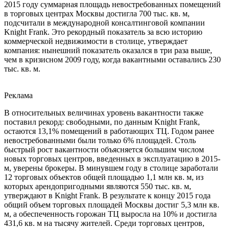
2015 году суммарная площадь невостребованных помещений
в торговых центрах Москвы достигла 700 тыс. кв. м,
подсчитали в международной консалтинговой компании
Knight Frank. Это рекордный показатель за всю историю
коммерческой недвижимости в столице, утверждает
компания: нынешний показатель оказался в три раза выше,
чем в кризисном 2009 году, когда вакантными оставались 230
тыс. кв. м.
Реклама
В относительных величинах уровень вакантности также
поставил рекорд: свободными, по данным Knight Frank,
остаются 13,1% помещений в работающих ТЦ. Годом ранее
невостребованными были только 6% площадей. Столь
быстрый рост вакантности объясняется большим числом
новых торговых центров, введенных в эксплуатацию в 2015-
м, уверены брокеры. В минувшем году в столице заработали
12 торговых объектов общей площадью 1,1 млн кв. м, из
которых арендопригодными являются 550 тыс. кв. м,
утверждают в Knight Frank. В результате к концу 2015 года
общий объем торговых площадей Москвы достиг 5,3 млн кв.
м, а обеспеченность горожан ТЦ выросла на 10% и достигла
431,6 кв. м на тысячу жителей. Среди торговых центров,