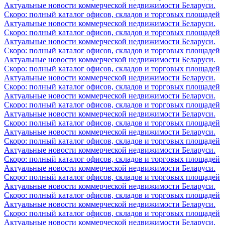
Актуальные новости коммерческой недвижимости Беларуси.
Скоро: полный каталог офисов, складов и торговых площадей
Актуальные новости коммерческой недвижимости Беларуси.
Скоро: полный каталог офисов, складов и торговых площадей
Актуальные новости коммерческой недвижимости Беларуси.
Скоро: полный каталог офисов, складов и торговых площадей
Актуальные новости коммерческой недвижимости Беларуси.
Скоро: полный каталог офисов, складов и торговых площадей
Актуальные новости коммерческой недвижимости Беларуси.
Скоро: полный каталог офисов, складов и торговых площадей
Актуальные новости коммерческой недвижимости Беларуси.
Скоро: полный каталог офисов, складов и торговых площадей
Актуальные новости коммерческой недвижимости Беларуси.
Скоро: полный каталог офисов, складов и торговых площадей
Актуальные новости коммерческой недвижимости Беларуси.
Скоро: полный каталог офисов, складов и торговых площадей
Актуальные новости коммерческой недвижимости Беларуси.
Скоро: полный каталог офисов, складов и торговых площадей
Актуальные новости коммерческой недвижимости Беларуси.
Скоро: полный каталог офисов, складов и торговых площадей
Актуальные новости коммерческой недвижимости Беларуси.
Скоро: полный каталог офисов, складов и торговых площадей
Актуальные новости коммерческой недвижимости Беларуси.
Скоро: полный каталог офисов, складов и торговых площадей
Актуальные новости коммерческой недвижимости Беларуси.