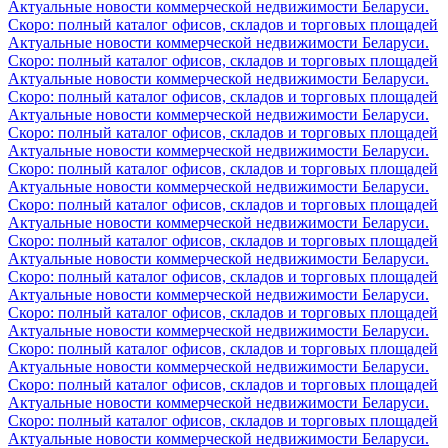
Актуальные новости коммерческой недвижимости Беларуси.
Скоро: полный каталог офисов, складов и торговых площадей
Актуальные новости коммерческой недвижимости Беларуси.
Скоро: полный каталог офисов, складов и торговых площадей
Актуальные новости коммерческой недвижимости Беларуси.
Скоро: полный каталог офисов, складов и торговых площадей
Актуальные новости коммерческой недвижимости Беларуси.
Скоро: полный каталог офисов, складов и торговых площадей
Актуальные новости коммерческой недвижимости Беларуси.
Скоро: полный каталог офисов, складов и торговых площадей
Актуальные новости коммерческой недвижимости Беларуси.
Скоро: полный каталог офисов, складов и торговых площадей
Актуальные новости коммерческой недвижимости Беларуси.
Скоро: полный каталог офисов, складов и торговых площадей
Актуальные новости коммерческой недвижимости Беларуси.
Скоро: полный каталог офисов, складов и торговых площадей
Актуальные новости коммерческой недвижимости Беларуси.
Скоро: полный каталог офисов, складов и торговых площадей
Актуальные новости коммерческой недвижимости Беларуси.
Скоро: полный каталог офисов, складов и торговых площадей
Актуальные новости коммерческой недвижимости Беларуси.
Скоро: полный каталог офисов, складов и торговых площадей
Актуальные новости коммерческой недвижимости Беларуси.
Скоро: полный каталог офисов, складов и торговых площадей
Актуальные новости коммерческой недвижимости Беларуси.