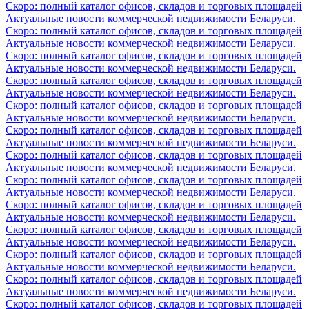
Скоро: полный каталог офисов, складов и торговых площадей
Актуальные новости коммерческой недвижимости Беларуси.
Скоро: полный каталог офисов, складов и торговых площадей
Актуальные новости коммерческой недвижимости Беларуси.
Скоро: полный каталог офисов, складов и торговых площадей
Актуальные новости коммерческой недвижимости Беларуси.
Скоро: полный каталог офисов, складов и торговых площадей
Актуальные новости коммерческой недвижимости Беларуси.
Скоро: полный каталог офисов, складов и торговых площадей
Актуальные новости коммерческой недвижимости Беларуси.
Скоро: полный каталог офисов, складов и торговых площадей
Актуальные новости коммерческой недвижимости Беларуси.
Скоро: полный каталог офисов, складов и торговых площадей
Актуальные новости коммерческой недвижимости Беларуси.
Скоро: полный каталог офисов, складов и торговых площадей
Актуальные новости коммерческой недвижимости Беларуси.
Скоро: полный каталог офисов, складов и торговых площадей
Актуальные новости коммерческой недвижимости Беларуси.
Скоро: полный каталог офисов, складов и торговых площадей
Актуальные новости коммерческой недвижимости Беларуси.
Скоро: полный каталог офисов, складов и торговых площадей
Актуальные новости коммерческой недвижимости Беларуси.
Скоро: полный каталог офисов, складов и торговых площадей
Актуальные новости коммерческой недвижимости Беларуси.
Скоро: полный каталог офисов, складов и торговых площадей