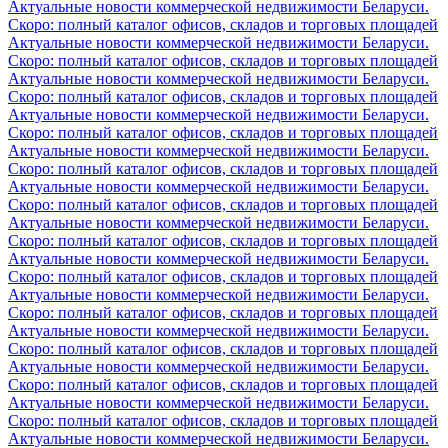
Актуальные новости коммерческой недвижимости Беларуси.
Скоро: полный каталог офисов, складов и торговых площадей
Актуальные новости коммерческой недвижимости Беларуси.
Скоро: полный каталог офисов, складов и торговых площадей
Актуальные новости коммерческой недвижимости Беларуси.
Скоро: полный каталог офисов, складов и торговых площадей
Актуальные новости коммерческой недвижимости Беларуси.
Скоро: полный каталог офисов, складов и торговых площадей
Актуальные новости коммерческой недвижимости Беларуси.
Скоро: полный каталог офисов, складов и торговых площадей
Актуальные новости коммерческой недвижимости Беларуси.
Скоро: полный каталог офисов, складов и торговых площадей
Актуальные новости коммерческой недвижимости Беларуси.
Скоро: полный каталог офисов, складов и торговых площадей
Актуальные новости коммерческой недвижимости Беларуси.
Скоро: полный каталог офисов, складов и торговых площадей
Актуальные новости коммерческой недвижимости Беларуси.
Скоро: полный каталог офисов, складов и торговых площадей
Актуальные новости коммерческой недвижимости Беларуси.
Скоро: полный каталог офисов, складов и торговых площадей
Актуальные новости коммерческой недвижимости Беларуси.
Скоро: полный каталог офисов, складов и торговых площадей
Актуальные новости коммерческой недвижимости Беларуси.
Скоро: полный каталог офисов, складов и торговых площадей
Актуальные новости коммерческой недвижимости Беларуси.