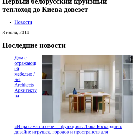
Первый белорусский круизный
теплоход до Киева довезет
Новости
8 июля, 2014
Последние новости
Дом с
отражающ
ей
мебелью /
Set
Architects
Архитекту
ра
«Игра сама по себе — функция»: Люка Боскардин о
дизайне игрушек, городов и пространств для