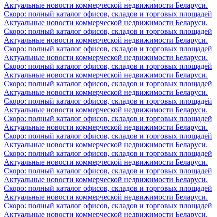
Актуальные новости коммерческой недвижимости Беларуси.
Скоро: полный каталог офисов, складов и торговых площадей
Актуальные новости коммерческой недвижимости Беларуси.
Скоро: полный каталог офисов, складов и торговых площадей
Актуальные новости коммерческой недвижимости Беларуси.
Скоро: полный каталог офисов, складов и торговых площадей
Актуальные новости коммерческой недвижимости Беларуси.
Скоро: полный каталог офисов, складов и торговых площадей
Актуальные новости коммерческой недвижимости Беларуси.
Скоро: полный каталог офисов, складов и торговых площадей
Актуальные новости коммерческой недвижимости Беларуси.
Скоро: полный каталог офисов, складов и торговых площадей
Актуальные новости коммерческой недвижимости Беларуси.
Скоро: полный каталог офисов, складов и торговых площадей
Актуальные новости коммерческой недвижимости Беларуси.
Скоро: полный каталог офисов, складов и торговых площадей
Актуальные новости коммерческой недвижимости Беларуси.
Скоро: полный каталог офисов, складов и торговых площадей
Актуальные новости коммерческой недвижимости Беларуси.
Скоро: полный каталог офисов, складов и торговых площадей
Актуальные новости коммерческой недвижимости Беларуси.
Скоро: полный каталог офисов, складов и торговых площадей
Актуальные новости коммерческой недвижимости Беларуси.
Скоро: полный каталог офисов, складов и торговых площадей
Актуальные новости коммерческой недвижимости Беларуси.