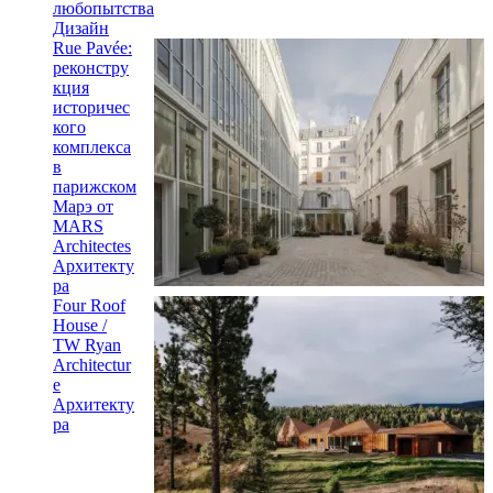
любопытства
Дизайн
Rue Pavée:
реконстру
кция
историчес
кого
комплекса
в
парижском
Марэ от
MARS
Architectes
Архитекту
ра
Four Roof
House /
TW Ryan
Architectur
e
Архитекту
ра