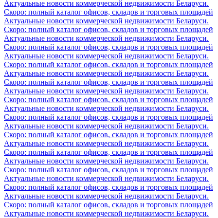
Актуальные новости коммерческой недвижимости Беларуси.
Скоро: полный каталог офисов, складов и торговых площадей
Актуальные новости коммерческой недвижимости Беларуси.
Скоро: полный каталог офисов, складов и торговых площадей
Актуальные новости коммерческой недвижимости Беларуси.
Скоро: полный каталог офисов, складов и торговых площадей
Актуальные новости коммерческой недвижимости Беларуси.
Скоро: полный каталог офисов, складов и торговых площадей
Актуальные новости коммерческой недвижимости Беларуси.
Скоро: полный каталог офисов, складов и торговых площадей
Актуальные новости коммерческой недвижимости Беларуси.
Скоро: полный каталог офисов, складов и торговых площадей
Актуальные новости коммерческой недвижимости Беларуси.
Скоро: полный каталог офисов, складов и торговых площадей
Актуальные новости коммерческой недвижимости Беларуси.
Скоро: полный каталог офисов, складов и торговых площадей
Актуальные новости коммерческой недвижимости Беларуси.
Скоро: полный каталог офисов, складов и торговых площадей
Актуальные новости коммерческой недвижимости Беларуси.
Скоро: полный каталог офисов, складов и торговых площадей
Актуальные новости коммерческой недвижимости Беларуси.
Скоро: полный каталог офисов, складов и торговых площадей
Актуальные новости коммерческой недвижимости Беларуси.
Скоро: полный каталог офисов, складов и торговых площадей
Актуальные новости коммерческой недвижимости Беларуси.