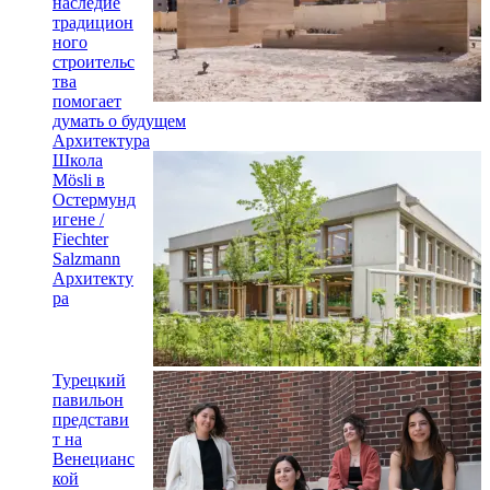
наследие
традицион
ного
строительс
тва
помогает
думать о будущем
Архитектура
Школа
Mösli в
Остермунд
игене /
Fiechter
Salzmann
Архитекту
ра
Турецкий
павильон
представи
т на
Венецианс
кой