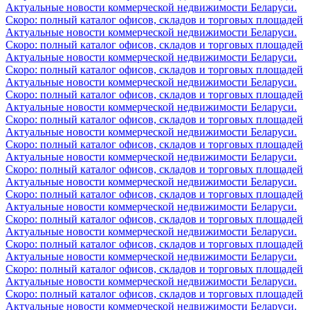
Актуальные новости коммерческой недвижимости Беларуси.
Скоро: полный каталог офисов, складов и торговых площадей
Актуальные новости коммерческой недвижимости Беларуси.
Скоро: полный каталог офисов, складов и торговых площадей
Актуальные новости коммерческой недвижимости Беларуси.
Скоро: полный каталог офисов, складов и торговых площадей
Актуальные новости коммерческой недвижимости Беларуси.
Скоро: полный каталог офисов, складов и торговых площадей
Актуальные новости коммерческой недвижимости Беларуси.
Скоро: полный каталог офисов, складов и торговых площадей
Актуальные новости коммерческой недвижимости Беларуси.
Скоро: полный каталог офисов, складов и торговых площадей
Актуальные новости коммерческой недвижимости Беларуси.
Скоро: полный каталог офисов, складов и торговых площадей
Актуальные новости коммерческой недвижимости Беларуси.
Скоро: полный каталог офисов, складов и торговых площадей
Актуальные новости коммерческой недвижимости Беларуси.
Скоро: полный каталог офисов, складов и торговых площадей
Актуальные новости коммерческой недвижимости Беларуси.
Скоро: полный каталог офисов, складов и торговых площадей
Актуальные новости коммерческой недвижимости Беларуси.
Скоро: полный каталог офисов, складов и торговых площадей
Актуальные новости коммерческой недвижимости Беларуси.
Скоро: полный каталог офисов, складов и торговых площадей
Актуальные новости коммерческой недвижимости Беларуси.