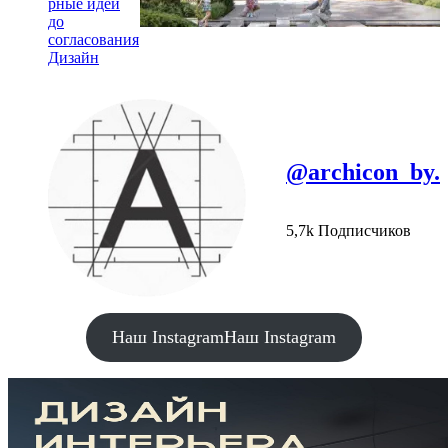
рные идеи
до
согласования
Дизайн
@archicon_by.
5,7k Подписчиков
Наш Instagram
Наш Instagram