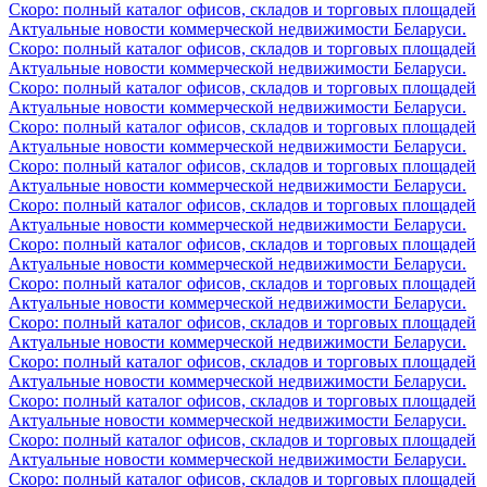
Скоро: полный каталог офисов, складов и торговых площадей
Актуальные новости коммерческой недвижимости Беларуси.
Скоро: полный каталог офисов, складов и торговых площадей
Актуальные новости коммерческой недвижимости Беларуси.
Скоро: полный каталог офисов, складов и торговых площадей
Актуальные новости коммерческой недвижимости Беларуси.
Скоро: полный каталог офисов, складов и торговых площадей
Актуальные новости коммерческой недвижимости Беларуси.
Скоро: полный каталог офисов, складов и торговых площадей
Актуальные новости коммерческой недвижимости Беларуси.
Скоро: полный каталог офисов, складов и торговых площадей
Актуальные новости коммерческой недвижимости Беларуси.
Скоро: полный каталог офисов, складов и торговых площадей
Актуальные новости коммерческой недвижимости Беларуси.
Скоро: полный каталог офисов, складов и торговых площадей
Актуальные новости коммерческой недвижимости Беларуси.
Скоро: полный каталог офисов, складов и торговых площадей
Актуальные новости коммерческой недвижимости Беларуси.
Скоро: полный каталог офисов, складов и торговых площадей
Актуальные новости коммерческой недвижимости Беларуси.
Скоро: полный каталог офисов, складов и торговых площадей
Актуальные новости коммерческой недвижимости Беларуси.
Скоро: полный каталог офисов, складов и торговых площадей
Актуальные новости коммерческой недвижимости Беларуси.
Скоро: полный каталог офисов, складов и торговых площадей