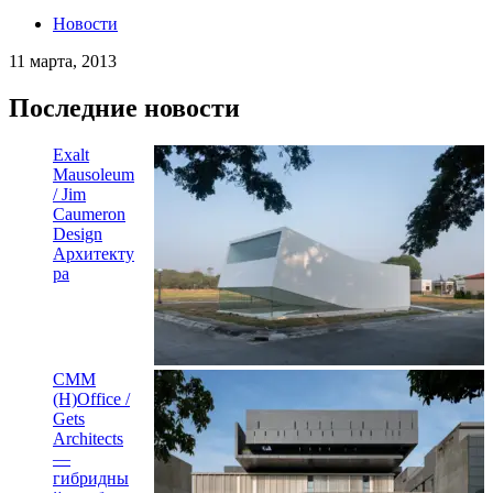
Новости
11 марта, 2013
Последние новости
Exalt
Mausoleum
/ Jim
Caumeron
Design
Архитекту
ра
CMM
(H)Office /
Gets
Architects
—
гибридны