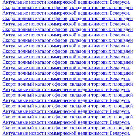
Актуальные новости коммерческой недвижимости Беларуси.
Скоро: полный каталог офисов, складов и торговых площадей
Актуальные новости коммерческой недвижимости Беларуси.
Скоро: полный каталог офисов, складов и торговых площадей
Актуальные новости коммерческой недвижимости Беларуси.
Скоро: полный каталог офисов, складов и торговых площадей
Актуальные новости коммерческой недвижимости Беларуси.
Скоро: полный каталог офисов, складов и торговых площадей
Актуальные новости коммерческой недвижимости Беларуси.
Скоро: полный каталог офисов, складов и торговых площадей
Актуальные новости коммерческой недвижимости Беларуси.
Скоро: полный каталог офисов, складов и торговых площадей
Актуальные новости коммерческой недвижимости Беларуси.
Скоро: полный каталог офисов, складов и торговых площадей
Актуальные новости коммерческой недвижимости Беларуси.
Скоро: полный каталог офисов, складов и торговых площадей
Актуальные новости коммерческой недвижимости Беларуси.
Скоро: полный каталог офисов, складов и торговых площадей
Актуальные новости коммерческой недвижимости Беларуси.
Скоро: полный каталог офисов, складов и торговых площадей
Актуальные новости коммерческой недвижимости Беларуси.
Скоро: полный каталог офисов, складов и торговых площадей
Актуальные новости коммерческой недвижимости Беларуси.
Скоро: полный каталог офисов, складов и торговых площадей
Актуальные новости коммерческой недвижимости Беларуси.