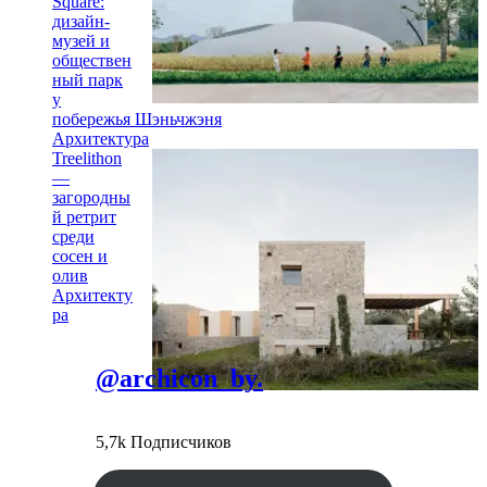
Square:
дизайн-
музей и
обществен
ный парк
у
побережья Шэньчжэня
Архитектура
Treelithon
—
загородны
й ретрит
среди
сосен и
олив
Архитекту
ра
@archicon_by.
5,7k Подписчиков