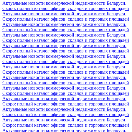
Актуальные новости коммерческой недвижимости Беларуси.
Скоро: полный каталог офисов, складов и торговых площадей
Актуальные новости коммерческой недвижимости Беларуси.
Скоро: полный каталог офисов, складов и торговых площадей
Актуальные новости коммерческой недвижимости Беларуси.
Скоро: полный каталог офисов, складов и торговых площадей
Актуальные новости коммерческой недвижимости Беларуси.
Скоро: полный каталог офисов, складов и торговых площадей
Актуальные новости коммерческой недвижимости Беларуси.
Скоро: полный каталог офисов, складов и торговых площадей
Актуальные новости коммерческой недвижимости Беларуси.
Скоро: полный каталог офисов, складов и торговых площадей
Актуальные новости коммерческой недвижимости Беларуси.
Скоро: полный каталог офисов, складов и торговых площадей
Актуальные новости коммерческой недвижимости Беларуси.
Скоро: полный каталог офисов, складов и торговых площадей
Актуальные новости коммерческой недвижимости Беларуси.
Скоро: полный каталог офисов, складов и торговых площадей
Актуальные новости коммерческой недвижимости Беларуси.
Скоро: полный каталог офисов, складов и торговых площадей
Актуальные новости коммерческой недвижимости Беларуси.
Скоро: полный каталог офисов, складов и торговых площадей
Актуальные новости коммерческой недвижимости Беларуси.
Скоро: полный каталог офисов, складов и торговых площадей
Актуальные новости коммерческой недвижимости Беларуси.