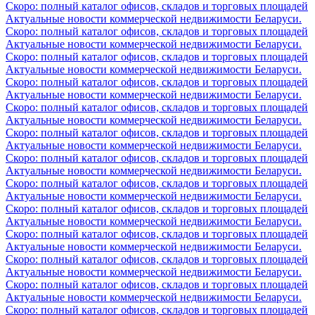
Скоро: полный каталог офисов, складов и торговых площадей
Актуальные новости коммерческой недвижимости Беларуси.
Скоро: полный каталог офисов, складов и торговых площадей
Актуальные новости коммерческой недвижимости Беларуси.
Скоро: полный каталог офисов, складов и торговых площадей
Актуальные новости коммерческой недвижимости Беларуси.
Скоро: полный каталог офисов, складов и торговых площадей
Актуальные новости коммерческой недвижимости Беларуси.
Скоро: полный каталог офисов, складов и торговых площадей
Актуальные новости коммерческой недвижимости Беларуси.
Скоро: полный каталог офисов, складов и торговых площадей
Актуальные новости коммерческой недвижимости Беларуси.
Скоро: полный каталог офисов, складов и торговых площадей
Актуальные новости коммерческой недвижимости Беларуси.
Скоро: полный каталог офисов, складов и торговых площадей
Актуальные новости коммерческой недвижимости Беларуси.
Скоро: полный каталог офисов, складов и торговых площадей
Актуальные новости коммерческой недвижимости Беларуси.
Скоро: полный каталог офисов, складов и торговых площадей
Актуальные новости коммерческой недвижимости Беларуси.
Скоро: полный каталог офисов, складов и торговых площадей
Актуальные новости коммерческой недвижимости Беларуси.
Скоро: полный каталог офисов, складов и торговых площадей
Актуальные новости коммерческой недвижимости Беларуси.
Скоро: полный каталог офисов, складов и торговых площадей