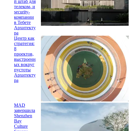
й штаб для
телеком- и
security-
компании
в Тебете
Архитекту
ра
Центр как
стратегия:
8
проектов,
выстроенн
ых вокруг
пустоты
Архитекту
ра
MAD
завершила
Shenzhen
Bay
Culture