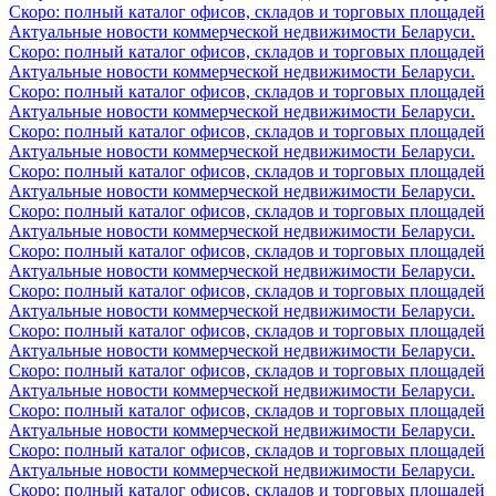
Скоро: полный каталог офисов, складов и торговых площадей
Актуальные новости коммерческой недвижимости Беларуси.
Скоро: полный каталог офисов, складов и торговых площадей
Актуальные новости коммерческой недвижимости Беларуси.
Скоро: полный каталог офисов, складов и торговых площадей
Актуальные новости коммерческой недвижимости Беларуси.
Скоро: полный каталог офисов, складов и торговых площадей
Актуальные новости коммерческой недвижимости Беларуси.
Скоро: полный каталог офисов, складов и торговых площадей
Актуальные новости коммерческой недвижимости Беларуси.
Скоро: полный каталог офисов, складов и торговых площадей
Актуальные новости коммерческой недвижимости Беларуси.
Скоро: полный каталог офисов, складов и торговых площадей
Актуальные новости коммерческой недвижимости Беларуси.
Скоро: полный каталог офисов, складов и торговых площадей
Актуальные новости коммерческой недвижимости Беларуси.
Скоро: полный каталог офисов, складов и торговых площадей
Актуальные новости коммерческой недвижимости Беларуси.
Скоро: полный каталог офисов, складов и торговых площадей
Актуальные новости коммерческой недвижимости Беларуси.
Скоро: полный каталог офисов, складов и торговых площадей
Актуальные новости коммерческой недвижимости Беларуси.
Скоро: полный каталог офисов, складов и торговых площадей
Актуальные новости коммерческой недвижимости Беларуси.
Скоро: полный каталог офисов, складов и торговых площадей