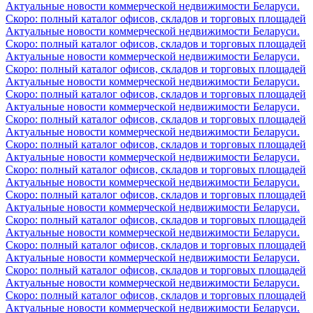
Актуальные новости коммерческой недвижимости Беларуси.
Скоро: полный каталог офисов, складов и торговых площадей
Актуальные новости коммерческой недвижимости Беларуси.
Скоро: полный каталог офисов, складов и торговых площадей
Актуальные новости коммерческой недвижимости Беларуси.
Скоро: полный каталог офисов, складов и торговых площадей
Актуальные новости коммерческой недвижимости Беларуси.
Скоро: полный каталог офисов, складов и торговых площадей
Актуальные новости коммерческой недвижимости Беларуси.
Скоро: полный каталог офисов, складов и торговых площадей
Актуальные новости коммерческой недвижимости Беларуси.
Скоро: полный каталог офисов, складов и торговых площадей
Актуальные новости коммерческой недвижимости Беларуси.
Скоро: полный каталог офисов, складов и торговых площадей
Актуальные новости коммерческой недвижимости Беларуси.
Скоро: полный каталог офисов, складов и торговых площадей
Актуальные новости коммерческой недвижимости Беларуси.
Скоро: полный каталог офисов, складов и торговых площадей
Актуальные новости коммерческой недвижимости Беларуси.
Скоро: полный каталог офисов, складов и торговых площадей
Актуальные новости коммерческой недвижимости Беларуси.
Скоро: полный каталог офисов, складов и торговых площадей
Актуальные новости коммерческой недвижимости Беларуси.
Скоро: полный каталог офисов, складов и торговых площадей
Актуальные новости коммерческой недвижимости Беларуси.