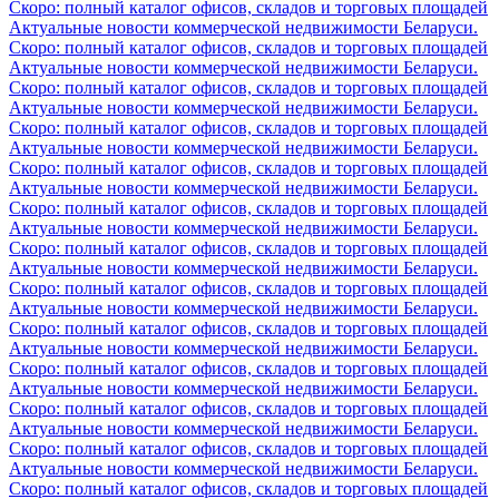
Скоро: полный каталог офисов, складов и торговых площадей
Актуальные новости коммерческой недвижимости Беларуси.
Скоро: полный каталог офисов, складов и торговых площадей
Актуальные новости коммерческой недвижимости Беларуси.
Скоро: полный каталог офисов, складов и торговых площадей
Актуальные новости коммерческой недвижимости Беларуси.
Скоро: полный каталог офисов, складов и торговых площадей
Актуальные новости коммерческой недвижимости Беларуси.
Скоро: полный каталог офисов, складов и торговых площадей
Актуальные новости коммерческой недвижимости Беларуси.
Скоро: полный каталог офисов, складов и торговых площадей
Актуальные новости коммерческой недвижимости Беларуси.
Скоро: полный каталог офисов, складов и торговых площадей
Актуальные новости коммерческой недвижимости Беларуси.
Скоро: полный каталог офисов, складов и торговых площадей
Актуальные новости коммерческой недвижимости Беларуси.
Скоро: полный каталог офисов, складов и торговых площадей
Актуальные новости коммерческой недвижимости Беларуси.
Скоро: полный каталог офисов, складов и торговых площадей
Актуальные новости коммерческой недвижимости Беларуси.
Скоро: полный каталог офисов, складов и торговых площадей
Актуальные новости коммерческой недвижимости Беларуси.
Скоро: полный каталог офисов, складов и торговых площадей
Актуальные новости коммерческой недвижимости Беларуси.
Скоро: полный каталог офисов, складов и торговых площадей