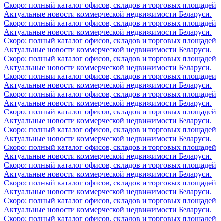
Скоро: полный каталог офисов, складов и торговых площадей
Актуальные новости коммерческой недвижимости Беларуси.
Скоро: полный каталог офисов, складов и торговых площадей
Актуальные новости коммерческой недвижимости Беларуси.
Скоро: полный каталог офисов, складов и торговых площадей
Актуальные новости коммерческой недвижимости Беларуси.
Скоро: полный каталог офисов, складов и торговых площадей
Актуальные новости коммерческой недвижимости Беларуси.
Скоро: полный каталог офисов, складов и торговых площадей
Актуальные новости коммерческой недвижимости Беларуси.
Скоро: полный каталог офисов, складов и торговых площадей
Актуальные новости коммерческой недвижимости Беларуси.
Скоро: полный каталог офисов, складов и торговых площадей
Актуальные новости коммерческой недвижимости Беларуси.
Скоро: полный каталог офисов, складов и торговых площадей
Актуальные новости коммерческой недвижимости Беларуси.
Скоро: полный каталог офисов, складов и торговых площадей
Актуальные новости коммерческой недвижимости Беларуси.
Скоро: полный каталог офисов, складов и торговых площадей
Актуальные новости коммерческой недвижимости Беларуси.
Скоро: полный каталог офисов, складов и торговых площадей
Актуальные новости коммерческой недвижимости Беларуси.
Скоро: полный каталог офисов, складов и торговых площадей
Актуальные новости коммерческой недвижимости Беларуси.
Скоро: полный каталог офисов, складов и торговых площадей