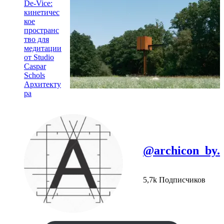
De-Vice:
кинетичес
кое
пространс
тво для
медитации
от Studio
Caspar
Schols
Архитекту
ра
@archicon_by.
5,7k Подписчиков