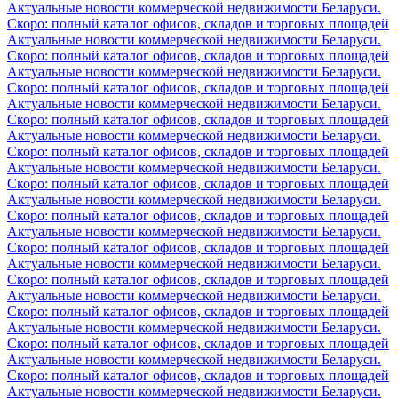
Актуальные новости коммерческой недвижимости Беларуси.
Скоро: полный каталог офисов, складов и торговых площадей
Актуальные новости коммерческой недвижимости Беларуси.
Скоро: полный каталог офисов, складов и торговых площадей
Актуальные новости коммерческой недвижимости Беларуси.
Скоро: полный каталог офисов, складов и торговых площадей
Актуальные новости коммерческой недвижимости Беларуси.
Скоро: полный каталог офисов, складов и торговых площадей
Актуальные новости коммерческой недвижимости Беларуси.
Скоро: полный каталог офисов, складов и торговых площадей
Актуальные новости коммерческой недвижимости Беларуси.
Скоро: полный каталог офисов, складов и торговых площадей
Актуальные новости коммерческой недвижимости Беларуси.
Скоро: полный каталог офисов, складов и торговых площадей
Актуальные новости коммерческой недвижимости Беларуси.
Скоро: полный каталог офисов, складов и торговых площадей
Актуальные новости коммерческой недвижимости Беларуси.
Скоро: полный каталог офисов, складов и торговых площадей
Актуальные новости коммерческой недвижимости Беларуси.
Скоро: полный каталог офисов, складов и торговых площадей
Актуальные новости коммерческой недвижимости Беларуси.
Скоро: полный каталог офисов, складов и торговых площадей
Актуальные новости коммерческой недвижимости Беларуси.
Скоро: полный каталог офисов, складов и торговых площадей
Актуальные новости коммерческой недвижимости Беларуси.