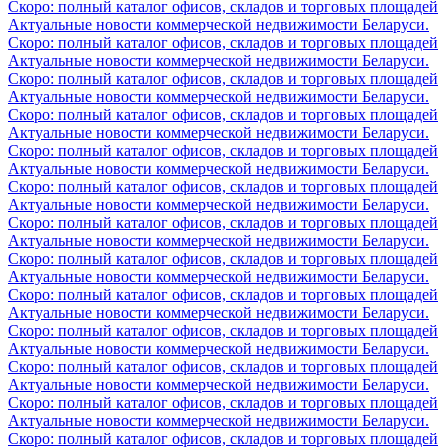
Скоро: полный каталог офисов, складов и торговых площадей
Актуальные новости коммерческой недвижимости Беларуси.
Скоро: полный каталог офисов, складов и торговых площадей
Актуальные новости коммерческой недвижимости Беларуси.
Скоро: полный каталог офисов, складов и торговых площадей
Актуальные новости коммерческой недвижимости Беларуси.
Скоро: полный каталог офисов, складов и торговых площадей
Актуальные новости коммерческой недвижимости Беларуси.
Скоро: полный каталог офисов, складов и торговых площадей
Актуальные новости коммерческой недвижимости Беларуси.
Скоро: полный каталог офисов, складов и торговых площадей
Актуальные новости коммерческой недвижимости Беларуси.
Скоро: полный каталог офисов, складов и торговых площадей
Актуальные новости коммерческой недвижимости Беларуси.
Скоро: полный каталог офисов, складов и торговых площадей
Актуальные новости коммерческой недвижимости Беларуси.
Скоро: полный каталог офисов, складов и торговых площадей
Актуальные новости коммерческой недвижимости Беларуси.
Скоро: полный каталог офисов, складов и торговых площадей
Актуальные новости коммерческой недвижимости Беларуси.
Скоро: полный каталог офисов, складов и торговых площадей
Актуальные новости коммерческой недвижимости Беларуси.
Скоро: полный каталог офисов, складов и торговых площадей
Актуальные новости коммерческой недвижимости Беларуси.
Скоро: полный каталог офисов, складов и торговых площадей