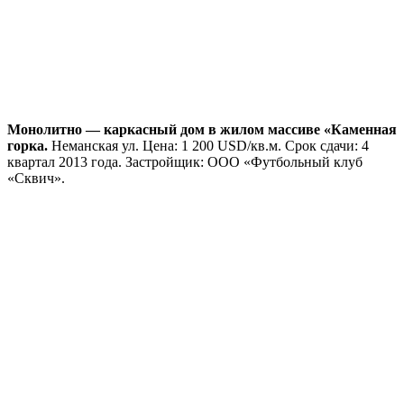
Путь».
Жилой дом в г. Минске по ул. Тимошенко, 34.
Тимошенко
ул., 34. Цена: договорная. Срок сдачи: 4 квартал 2012 года.
Застройщик: СП ООО «Строминвест-М».
Квартиры от Застройщика в Каменной Горке — 5
.
Неманская ул., 3-А. Цена: договорная. Дом сдан! Застройщик:
СП ООО «Строминвест-М».
Пересечение улиц Притыцкого и Неманской (дом по
генплану №40) в микрорайоне «Каменная горка.
Притыцкого ул. Цена: 1 350 — 1 550 USD/кв.м. Срок сдачи: 3
квартал 2014 года. Застройщик: ООО «Жилсоцстрой».
Программа «Доступное жильё»: Сухарево (ул.
Мачульского).
Мачульского ул. Цена: 1 100 — 1 300 USD/
кв.м. Срок сдачи: 3 квартал 2014 года. Агентство
недвижимости: ViVa Invest.
Программа «Доступное жилье»: Сухарево (ул. Горецкого).
Горецкого ул. Цена: 11 000 000 — 14 000 000 Br/кв.м.
Сентябрь 2013 г. Агентство недвижимости: ViVa Invest.
Долевое строительстве по ул. Я. Мавра.
Мавра ул. Цена: 1