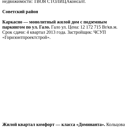
посекционно. Секции «А»,»Б»,»В», «Г» сданы. Агентство
недвижимости: Старый стиль.
Строительство квартир в доме по ул. Восточная —
Широкая — Кольцова. Восточная ул.
Цена: 1 150 — 1 300
USD/кв.м. Срок сдачи: 3 квартал 2014 года. Агентство
недвижимости: Старый стиль.
Строительство современных квартир в тихом центре.
Платонова ул., 21. Цена: 10 000 000 Br/кв.м. Начало
строительства март 2009г. окончание 4-й квартал 2012 г.
Застройщик: ООО «Гедрюсюнит».
Долевое строительство ул. Кольцова — Логойский тракт.
Кольцова ул. Цена: 1 250 — 1 500 USD/кв.м. Срок сдачи: 4
квартал 2013 года. Агентство недвижимости: Минское
городское агентство.
Дом повышенной комфортности на ул. Смолячкова.
Смолячкова ул. Цена: 2 500 — 2 500 USD/кв.м. Срок сдачи: 1
квартал 2013 года.Агентство недвижимости: Квадратный
метр.
Многоэтажный жилой дом по ул. Беды д. 45.
Беды ул., 45.