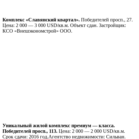
Сморговский тракт. Орловская ул.
Цена: 1 350 — 1 450
USD/кв.м. Объект будет введен в эксплуатацию в декабре
2014г. Агентство недвижимости: Молисон.
Жилой комплекс «Славянский» в жилом районе Лебяжий.
Нарочанская ул. Цена: 1600 — 1650 USD/кв.м.Жилой дом
№2.3, срок сдачи-1-ый квартал 2013 года, жилой дом №2.2-3-
ий квартал, жилой дом №2.1-4 кв. Застройщик: ИООО
«Белинтерросинвест».
Дом у озера в центре Минска. Червякова ул., 4.
Цена: 1 500
— 1 700 USD/кв.м. Срок сдачи: 1 квартал 2013 года. Частное
строительное унитарное предприятие «Атриум-Строй».
Жилые дома в микрорайоне «Лебяжий» (Минск — Арена,
Ждановичи).
Победителей просп. Цена: 1 550 — 1 700 USD/
кв.м. Июнь 2014 г. Агентство недвижимости: Молисон.
Новый комплекс бизнес — класса на проспекте
Победителей.
Победителей просп. Цена: 1 550 — 1 600 USD/
кв.м. Срок сдачи: 3 квартал 2014 года. Агентство
недвижимости: БизнесХаус.
Жилой дом по ул. Червякова 55.
Червякова, 55. Цена: 1 700