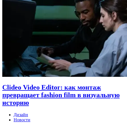
Clideo Video Editor: как монтаж
превращает fashion film в визуальную
историю
Дизайн
Новости