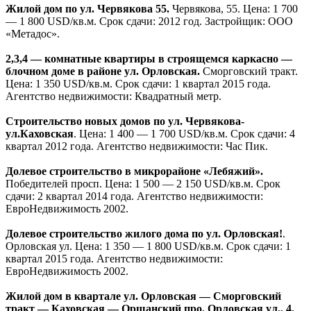
Агентство недвижимости: Новый Дом для Вас.
Жилой дом в микрорайоне Северный (Новинки).
Выготского ул. Цена: 1 200 — 1 250 USD/кв.м. Срок сдачи: 4
квартал 2013 года.Продавец: Общество с ограниченной
ответственностью «Спидстер».
Жилой дом № 2 в районе Лебяжий. Ржавецкая ул., 2.
Цена:
1 250 — 1 350 USD/кв.м. Срок сдачи: 2 квартал 2014 года.
Застройщик: ОДО «Айрон».
Жилой комплекс «Віленскі Маёнтак».
Нововиленская ул.
Цена: 1 300 USD/кв.м. Нач. стр.: 2-ой кв. 2013 года. Сдача 2
домов будет производится по этапно. Конец 2014-середина
2015г. Застройщик: ЧСУП «Горизонтпроектстрой».
Жилые дома №№ 4,5 в микрорайоне «Лебяжий».
Победителей просп. Цена: 1 550 USD/кв.м. Срок сдачи: 4
квартал 2013 года. Застройщик: ОАО «Белбуд».
Клубный дом на Червякова — Хоружей.
Хоружей ул., 48-
а.Цена: договорная. Объект сдан. Агентство недвижимости:
ПАКОДАН ЦТН.
Многоквартирные жилые дома в престижном районе