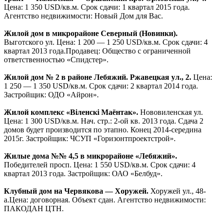
«Лебяжий».
Победителей просп. Цена: 1 600 — 1 750 USD/
кв.м. Срок сдачи: 3 квартал 2014 года. Застройщик: ООО
«БЕЛИНВЕСТ-инжиниринг».
Жилой комплекс «Дипломат».
Червякова ул. Цена: 1 600
USD/кв.м. Дом сдан. Застройщик: ОДО «ЭКОНОМИКА И
ПРАВО».
Фрунзенский район
Впервые в Беларуси рассрочка на готовые квартиры до 3 лет в
«миниполисе «Каскад». Скрыганова ул., 2. Цена: 1 230 USD/
кв.м. Сданы дом №1 и секции А,Б,В дома №2. Дом №2 секция
Г- июнь 2012, дом №3 секции А,Б,В — декабрь 2012г.
Застройщик: ООО «Юнивест-М».
Монолитно — каркасный дом в жилом массиве «Каменная
горка.
Неманская ул. Цена: 1 200 USD/кв.м. Срок сдачи: 4
квартал 2013 года. Застройщик: ООО «Футбольный клуб
«Сквич».