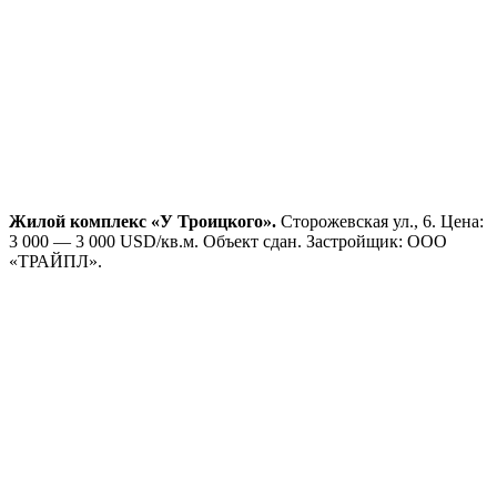
Жилой комплекс «У Троицкого».
Сторожевская ул., 6. Цена:
3 000 — 3 000 USD/кв.м. Объект сдан. Застройщик: ООО
«ТРАЙПЛ».
Комплекс «Славянский квартал».
Победителей просп., 27.
Цена: 2 000 — 3 000 USD/кв.м. Объект сдан. Застройщик:
КСО «Внешэкономстрой» ООО.
Уникальный жилой комплекс премиум — класса.
Победителей просп., 113.
Цена: 2 000 — 2 000 USD/кв.м.
Срок сдачи: 2016 год.Агентство недвижимости: Сильван.
Новостройка на пересечении ул. Орловская и