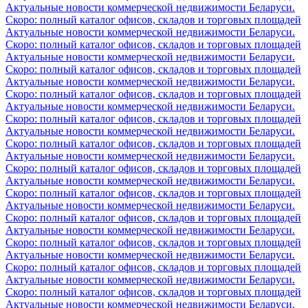
Актуальные новости коммерческой недвижимости Беларуси.
Скоро: полный каталог офисов, складов и торговых площадей
Актуальные новости коммерческой недвижимости Беларуси.
Скоро: полный каталог офисов, складов и торговых площадей
Актуальные новости коммерческой недвижимости Беларуси.
Скоро: полный каталог офисов, складов и торговых площадей
Актуальные новости коммерческой недвижимости Беларуси.
Скоро: полный каталог офисов, складов и торговых площадей
Актуальные новости коммерческой недвижимости Беларуси.
Скоро: полный каталог офисов, складов и торговых площадей
Актуальные новости коммерческой недвижимости Беларуси.
Скоро: полный каталог офисов, складов и торговых площадей
Актуальные новости коммерческой недвижимости Беларуси.
Скоро: полный каталог офисов, складов и торговых площадей
Актуальные новости коммерческой недвижимости Беларуси.
Скоро: полный каталог офисов, складов и торговых площадей
Актуальные новости коммерческой недвижимости Беларуси.
Скоро: полный каталог офисов, складов и торговых площадей
Актуальные новости коммерческой недвижимости Беларуси.
Скоро: полный каталог офисов, складов и торговых площадей
Актуальные новости коммерческой недвижимости Беларуси.
Скоро: полный каталог офисов, складов и торговых площадей
Актуальные новости коммерческой недвижимости Беларуси.
Скоро: полный каталог офисов, складов и торговых площадей
Актуальные новости коммерческой недвижимости Беларуси.