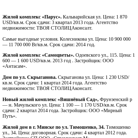
385 — 1 388 USD/кв.м. Срок сдачи: 4 квартал 2014 года.
Агентство недвижимости: Минское городское агентство.
Долевое строительство квартир в Каменной Горке — 1
(Притыцкого — Неманской). Притыцкого ул. Цена: 1 350 — 1
550 USD/кв.м. Срок сдачи: 3 квартал 2014 года. Агентство
недвижимости: Магазин Квартир.
Долевое строительство квартир в районе улиц
Шаранговича — Горецкого — Рафиева. Янковского ул.
Цена: 11 123 200 — 11 731 500 Br/кв.м. Срок сдачи: 2 квартал
2013 года. Агентство недвижимости: Динас.
Долевое строительство квартир в районе улиц
Шаранговича — Горецкого — Рафиева.
Янковского ул.
Цена: 11 123 200 — 11 731 500 Br/кв.м. Срок сдачи: 2 квартал
2013 года. Агентство недвижимости: АссистансХэлс.
Новая пятикомнатная квартира улучшенной планировки!
.
Харьковская ул., 58. Цена: 1 185 — 1 185 USD/кв.м. Объект
сдан.Агентство недвижимости: ПАКОДАН ЦТН.
Покровский квартал.
Притыцкого ул. Цена: 1 870 — 1 870
USD/кв.м. Возможна кредитная поддержка Белгазпромбанка
25% годовых.Агентство недвижимости: Западные Земли