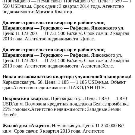
Жилой комплекс «Комаровское кольцо».
Комаровское
Кольцо ул. Цена: договорная. Срок сдачи: 2 квартал 2013 года.
Застройщик: ООО «Студенческий дом».
Жилой комплекс «Династия».
Логойский тракт. Цена: 12
500 000 Br/кв.м. Срок сдачи: 2 квартал 2013 года. Агентство
недвижимости: ТВОЯ СТОЛИЦАконсалт.
Долевое строительство квартир в Советском районе.
Восточная ул. Цена: 12 650 500 — 12 904 500 Br/кв.м. Срок
сдачи: 4 квартал 2013 года. Агентство недвижимости: Динас.
Изучение спроса !. Олешева ул. Цена: 1 200 — 1 300 USD/
кв.м. Начало строительства 1 квартира 2013г.
Жилой дом. Беды ул., 45.
Цена: 1 350 — 1 400 USD/кв.м.
Жилой дом строится и сдается посекционно. Секции
«А»,»Б»,»В»,»Г» сданы. Агентство недвижимости:
АссистансХэлс.
Многоэтажный жилой дом. Беды ул., 45.
Цена: 1 350 — 1
370 USD/кв.м. Жилой дом строится посекционно, и сдается