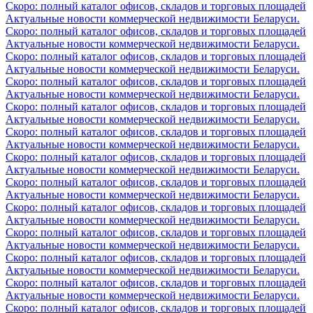
Скоро: полный каталог офисов, складов и торговых площадей
Актуальные новости коммерческой недвижимости Беларуси.
Скоро: полный каталог офисов, складов и торговых площадей
Актуальные новости коммерческой недвижимости Беларуси.
Скоро: полный каталог офисов, складов и торговых площадей
Актуальные новости коммерческой недвижимости Беларуси.
Скоро: полный каталог офисов, складов и торговых площадей
Актуальные новости коммерческой недвижимости Беларуси.
Скоро: полный каталог офисов, складов и торговых площадей
Актуальные новости коммерческой недвижимости Беларуси.
Скоро: полный каталог офисов, складов и торговых площадей
Актуальные новости коммерческой недвижимости Беларуси.
Скоро: полный каталог офисов, складов и торговых площадей
Актуальные новости коммерческой недвижимости Беларуси.
Скоро: полный каталог офисов, складов и торговых площадей
Актуальные новости коммерческой недвижимости Беларуси.
Скоро: полный каталог офисов, складов и торговых площадей
Актуальные новости коммерческой недвижимости Беларуси.
Скоро: полный каталог офисов, складов и торговых площадей
Актуальные новости коммерческой недвижимости Беларуси.
Скоро: полный каталог офисов, складов и торговых площадей
Актуальные новости коммерческой недвижимости Беларуси.
Скоро: полный каталог офисов, складов и торговых площадей
Актуальные новости коммерческой недвижимости Беларуси.
Скоро: полный каталог офисов, складов и торговых площадей