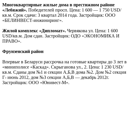
Жилой комплекс «Парус».
Кальварийская ул. Цена: 1 870
USD/кв.м. Срок сдачи: 3 квартал 2013 года. Агентство
недвижимости: ТВОЯ СТОЛИЦАконсалт.
Самые выгодные условия. Колесникова ул. Цена: 10 900 000
— 11 700 000 Br/кв.м. Срок сдачи: 2014 год.
Жилой комплекс «Самоцветы».
Одоевского ул., 115. Цена: 1
600 — 1 600 USD/кв.м. 2013 год . Застройщик: ООО
«Антасам».
Дом по ул. Скрыганова.
Скрыганова ул. Цена: 1 230 USD/
кв.м. Срок сдачи: 1 квартал 2014 года. Агентство
недвижимости: ТВОЯ СТОЛИЦАконсалт.
Новый жилой комплекс «Вишнёвый Сад»,
Фрунзенский р
— н. Мачульского ул. Цена: 1 100 — 1 170 USD/кв.м. Срок
сдачи: 2 квартал 2014 года. Застройщик: ООО «Мирный