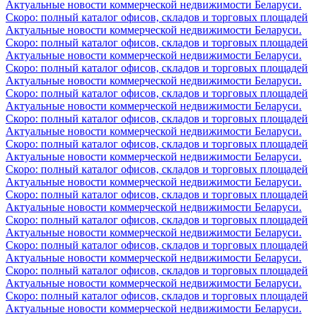
Актуальные новости коммерческой недвижимости Беларуси.
Скоро: полный каталог офисов, складов и торговых площадей
Актуальные новости коммерческой недвижимости Беларуси.
Скоро: полный каталог офисов, складов и торговых площадей
Актуальные новости коммерческой недвижимости Беларуси.
Скоро: полный каталог офисов, складов и торговых площадей
Актуальные новости коммерческой недвижимости Беларуси.
Скоро: полный каталог офисов, складов и торговых площадей
Актуальные новости коммерческой недвижимости Беларуси.
Скоро: полный каталог офисов, складов и торговых площадей
Актуальные новости коммерческой недвижимости Беларуси.
Скоро: полный каталог офисов, складов и торговых площадей
Актуальные новости коммерческой недвижимости Беларуси.
Скоро: полный каталог офисов, складов и торговых площадей
Актуальные новости коммерческой недвижимости Беларуси.
Скоро: полный каталог офисов, складов и торговых площадей
Актуальные новости коммерческой недвижимости Беларуси.
Скоро: полный каталог офисов, складов и торговых площадей
Актуальные новости коммерческой недвижимости Беларуси.
Скоро: полный каталог офисов, складов и торговых площадей
Актуальные новости коммерческой недвижимости Беларуси.
Скоро: полный каталог офисов, складов и торговых площадей
Актуальные новости коммерческой недвижимости Беларуси.
Скоро: полный каталог офисов, складов и торговых площадей
Актуальные новости коммерческой недвижимости Беларуси.