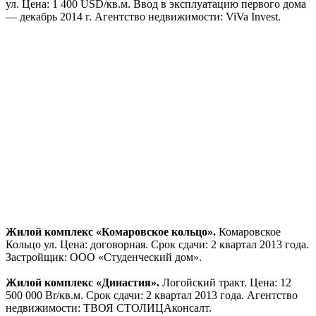
Цена: 1 350 — 1 400 USD/кв.м. Срок сдачи: 3 квартал 2014
года. Агентство недвижимости: ЕвроНедвижимость 2002.
Многоэтажный жилой дом со встроенными помещениями
общественного назначения по ул. Платонова.
Платонова
ул., 33-3.Цена: 12 000 000 — 12 552 142 Br/кв.м. Срок сдачи: 3
квартал 2014 года.Застройщик: Коммунальное унитарное
предприятие «Управление капитального строительства
администрации Советского района г. Минска».
Новостройка бизнес — класса.
Только одна квартира.
Кропоткина ул., 84. Цена: 1 827 USD/кв.м. Объект сдан.
Новостройка: дом переменной этажности по ул. Кольцова.
Кольцова ул. Цена: 1 250 — 1 500 USD/кв.м. Срок сдачи: 3
квартал 2014 года.Агентство недвижимости: АссистансХэлс.
Комплекс жилый домов. Богдановича пер.
Цена: 10 500 000
Br/кв.м. 1 квартал 2014 года. Агентство недвижимости:
Приам-М.
Новостройки. Выгодные предложения!. Белинского ул.
Цена: 1 530 — 1 530 USD/кв.м. Срок сдачи: 1 квартал 2013
года. Агентство недвижимости: ЕвроНедвижимость 2002.