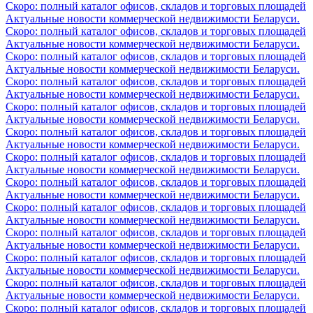
Скоро: полный каталог офисов, складов и торговых площадей
Актуальные новости коммерческой недвижимости Беларуси.
Скоро: полный каталог офисов, складов и торговых площадей
Актуальные новости коммерческой недвижимости Беларуси.
Скоро: полный каталог офисов, складов и торговых площадей
Актуальные новости коммерческой недвижимости Беларуси.
Скоро: полный каталог офисов, складов и торговых площадей
Актуальные новости коммерческой недвижимости Беларуси.
Скоро: полный каталог офисов, складов и торговых площадей
Актуальные новости коммерческой недвижимости Беларуси.
Скоро: полный каталог офисов, складов и торговых площадей
Актуальные новости коммерческой недвижимости Беларуси.
Скоро: полный каталог офисов, складов и торговых площадей
Актуальные новости коммерческой недвижимости Беларуси.
Скоро: полный каталог офисов, складов и торговых площадей
Актуальные новости коммерческой недвижимости Беларуси.
Скоро: полный каталог офисов, складов и торговых площадей
Актуальные новости коммерческой недвижимости Беларуси.
Скоро: полный каталог офисов, складов и торговых площадей
Актуальные новости коммерческой недвижимости Беларуси.
Скоро: полный каталог офисов, складов и торговых площадей
Актуальные новости коммерческой недвижимости Беларуси.
Скоро: полный каталог офисов, складов и торговых площадей
Актуальные новости коммерческой недвижимости Беларуси.
Скоро: полный каталог офисов, складов и торговых площадей