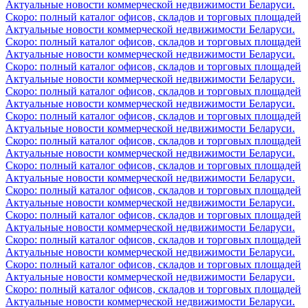
Актуальные новости коммерческой недвижимости Беларуси.
Скоро: полный каталог офисов, складов и торговых площадей
Актуальные новости коммерческой недвижимости Беларуси.
Скоро: полный каталог офисов, складов и торговых площадей
Актуальные новости коммерческой недвижимости Беларуси.
Скоро: полный каталог офисов, складов и торговых площадей
Актуальные новости коммерческой недвижимости Беларуси.
Скоро: полный каталог офисов, складов и торговых площадей
Актуальные новости коммерческой недвижимости Беларуси.
Скоро: полный каталог офисов, складов и торговых площадей
Актуальные новости коммерческой недвижимости Беларуси.
Скоро: полный каталог офисов, складов и торговых площадей
Актуальные новости коммерческой недвижимости Беларуси.
Скоро: полный каталог офисов, складов и торговых площадей
Актуальные новости коммерческой недвижимости Беларуси.
Скоро: полный каталог офисов, складов и торговых площадей
Актуальные новости коммерческой недвижимости Беларуси.
Скоро: полный каталог офисов, складов и торговых площадей
Актуальные новости коммерческой недвижимости Беларуси.
Скоро: полный каталог офисов, складов и торговых площадей
Актуальные новости коммерческой недвижимости Беларуси.
Скоро: полный каталог офисов, складов и торговых площадей
Актуальные новости коммерческой недвижимости Беларуси.
Скоро: полный каталог офисов, складов и торговых площадей
Актуальные новости коммерческой недвижимости Беларуси.