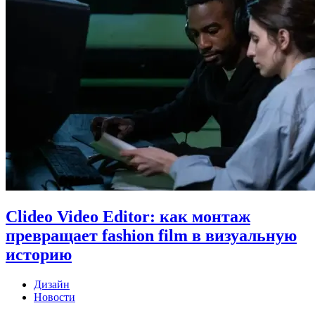
Clideo Video Editor: как монтаж
превращает fashion film в визуальную
историю
Дизайн
Новости