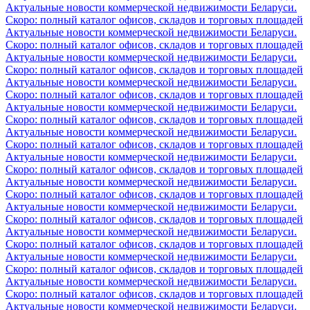
Актуальные новости коммерческой недвижимости Беларуси.
Скоро: полный каталог офисов, складов и торговых площадей
Актуальные новости коммерческой недвижимости Беларуси.
Скоро: полный каталог офисов, складов и торговых площадей
Актуальные новости коммерческой недвижимости Беларуси.
Скоро: полный каталог офисов, складов и торговых площадей
Актуальные новости коммерческой недвижимости Беларуси.
Скоро: полный каталог офисов, складов и торговых площадей
Актуальные новости коммерческой недвижимости Беларуси.
Скоро: полный каталог офисов, складов и торговых площадей
Актуальные новости коммерческой недвижимости Беларуси.
Скоро: полный каталог офисов, складов и торговых площадей
Актуальные новости коммерческой недвижимости Беларуси.
Скоро: полный каталог офисов, складов и торговых площадей
Актуальные новости коммерческой недвижимости Беларуси.
Скоро: полный каталог офисов, складов и торговых площадей
Актуальные новости коммерческой недвижимости Беларуси.
Скоро: полный каталог офисов, складов и торговых площадей
Актуальные новости коммерческой недвижимости Беларуси.
Скоро: полный каталог офисов, складов и торговых площадей
Актуальные новости коммерческой недвижимости Беларуси.
Скоро: полный каталог офисов, складов и торговых площадей
Актуальные новости коммерческой недвижимости Беларуси.
Скоро: полный каталог офисов, складов и торговых площадей
Актуальные новости коммерческой недвижимости Беларуси.