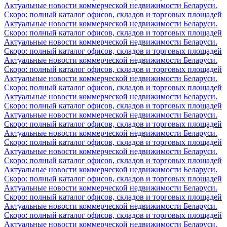
Актуальные новости коммерческой недвижимости Беларуси.
Скоро: полный каталог офисов, складов и торговых площадей
Актуальные новости коммерческой недвижимости Беларуси.
Скоро: полный каталог офисов, складов и торговых площадей
Актуальные новости коммерческой недвижимости Беларуси.
Скоро: полный каталог офисов, складов и торговых площадей
Актуальные новости коммерческой недвижимости Беларуси.
Скоро: полный каталог офисов, складов и торговых площадей
Актуальные новости коммерческой недвижимости Беларуси.
Скоро: полный каталог офисов, складов и торговых площадей
Актуальные новости коммерческой недвижимости Беларуси.
Скоро: полный каталог офисов, складов и торговых площадей
Актуальные новости коммерческой недвижимости Беларуси.
Скоро: полный каталог офисов, складов и торговых площадей
Актуальные новости коммерческой недвижимости Беларуси.
Скоро: полный каталог офисов, складов и торговых площадей
Актуальные новости коммерческой недвижимости Беларуси.
Скоро: полный каталог офисов, складов и торговых площадей
Актуальные новости коммерческой недвижимости Беларуси.
Скоро: полный каталог офисов, складов и торговых площадей
Актуальные новости коммерческой недвижимости Беларуси.
Скоро: полный каталог офисов, складов и торговых площадей
Актуальные новости коммерческой недвижимости Беларуси.
Скоро: полный каталог офисов, складов и торговых площадей
Актуальные новости коммерческой недвижимости Беларуси.