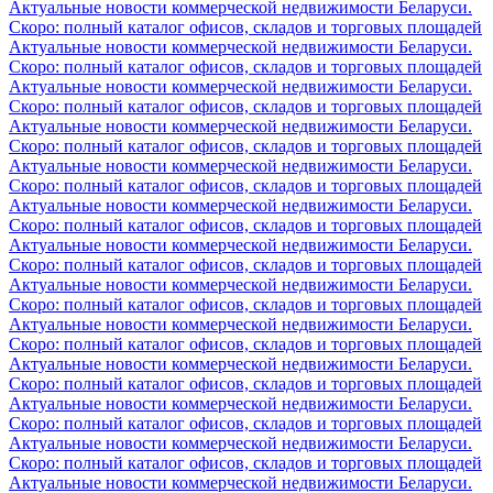
Актуальные новости коммерческой недвижимости Беларуси.
Скоро: полный каталог офисов, складов и торговых площадей
Актуальные новости коммерческой недвижимости Беларуси.
Скоро: полный каталог офисов, складов и торговых площадей
Актуальные новости коммерческой недвижимости Беларуси.
Скоро: полный каталог офисов, складов и торговых площадей
Актуальные новости коммерческой недвижимости Беларуси.
Скоро: полный каталог офисов, складов и торговых площадей
Актуальные новости коммерческой недвижимости Беларуси.
Скоро: полный каталог офисов, складов и торговых площадей
Актуальные новости коммерческой недвижимости Беларуси.
Скоро: полный каталог офисов, складов и торговых площадей
Актуальные новости коммерческой недвижимости Беларуси.
Скоро: полный каталог офисов, складов и торговых площадей
Актуальные новости коммерческой недвижимости Беларуси.
Скоро: полный каталог офисов, складов и торговых площадей
Актуальные новости коммерческой недвижимости Беларуси.
Скоро: полный каталог офисов, складов и торговых площадей
Актуальные новости коммерческой недвижимости Беларуси.
Скоро: полный каталог офисов, складов и торговых площадей
Актуальные новости коммерческой недвижимости Беларуси.
Скоро: полный каталог офисов, складов и торговых площадей
Актуальные новости коммерческой недвижимости Беларуси.
Скоро: полный каталог офисов, складов и торговых площадей
Актуальные новости коммерческой недвижимости Беларуси.