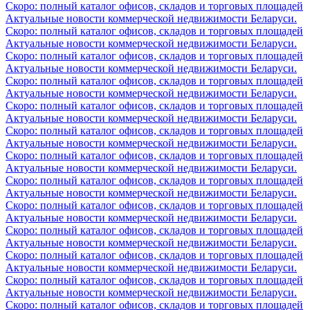
Скоро: полный каталог офисов, складов и торговых площадей
Актуальные новости коммерческой недвижимости Беларуси.
Скоро: полный каталог офисов, складов и торговых площадей
Актуальные новости коммерческой недвижимости Беларуси.
Скоро: полный каталог офисов, складов и торговых площадей
Актуальные новости коммерческой недвижимости Беларуси.
Скоро: полный каталог офисов, складов и торговых площадей
Актуальные новости коммерческой недвижимости Беларуси.
Скоро: полный каталог офисов, складов и торговых площадей
Актуальные новости коммерческой недвижимости Беларуси.
Скоро: полный каталог офисов, складов и торговых площадей
Актуальные новости коммерческой недвижимости Беларуси.
Скоро: полный каталог офисов, складов и торговых площадей
Актуальные новости коммерческой недвижимости Беларуси.
Скоро: полный каталог офисов, складов и торговых площадей
Актуальные новости коммерческой недвижимости Беларуси.
Скоро: полный каталог офисов, складов и торговых площадей
Актуальные новости коммерческой недвижимости Беларуси.
Скоро: полный каталог офисов, складов и торговых площадей
Актуальные новости коммерческой недвижимости Беларуси.
Скоро: полный каталог офисов, складов и торговых площадей
Актуальные новости коммерческой недвижимости Беларуси.
Скоро: полный каталог офисов, складов и торговых площадей
Актуальные новости коммерческой недвижимости Беларуси.
Скоро: полный каталог офисов, складов и торговых площадей