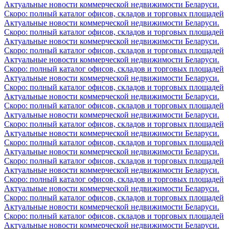
Актуальные новости коммерческой недвижимости Беларуси.
Скоро: полный каталог офисов, складов и торговых площадей
Актуальные новости коммерческой недвижимости Беларуси.
Скоро: полный каталог офисов, складов и торговых площадей
Актуальные новости коммерческой недвижимости Беларуси.
Скоро: полный каталог офисов, складов и торговых площадей
Актуальные новости коммерческой недвижимости Беларуси.
Скоро: полный каталог офисов, складов и торговых площадей
Актуальные новости коммерческой недвижимости Беларуси.
Скоро: полный каталог офисов, складов и торговых площадей
Актуальные новости коммерческой недвижимости Беларуси.
Скоро: полный каталог офисов, складов и торговых площадей
Актуальные новости коммерческой недвижимости Беларуси.
Скоро: полный каталог офисов, складов и торговых площадей
Актуальные новости коммерческой недвижимости Беларуси.
Скоро: полный каталог офисов, складов и торговых площадей
Актуальные новости коммерческой недвижимости Беларуси.
Скоро: полный каталог офисов, складов и торговых площадей
Актуальные новости коммерческой недвижимости Беларуси.
Скоро: полный каталог офисов, складов и торговых площадей
Актуальные новости коммерческой недвижимости Беларуси.
Скоро: полный каталог офисов, складов и торговых площадей
Актуальные новости коммерческой недвижимости Беларуси.
Скоро: полный каталог офисов, складов и торговых площадей
Актуальные новости коммерческой недвижимости Беларуси.