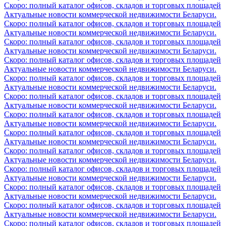
Скоро: полный каталог офисов, складов и торговых площадей
Актуальные новости коммерческой недвижимости Беларуси.
Скоро: полный каталог офисов, складов и торговых площадей
Актуальные новости коммерческой недвижимости Беларуси.
Скоро: полный каталог офисов, складов и торговых площадей
Актуальные новости коммерческой недвижимости Беларуси.
Скоро: полный каталог офисов, складов и торговых площадей
Актуальные новости коммерческой недвижимости Беларуси.
Скоро: полный каталог офисов, складов и торговых площадей
Актуальные новости коммерческой недвижимости Беларуси.
Скоро: полный каталог офисов, складов и торговых площадей
Актуальные новости коммерческой недвижимости Беларуси.
Скоро: полный каталог офисов, складов и торговых площадей
Актуальные новости коммерческой недвижимости Беларуси.
Скоро: полный каталог офисов, складов и торговых площадей
Актуальные новости коммерческой недвижимости Беларуси.
Скоро: полный каталог офисов, складов и торговых площадей
Актуальные новости коммерческой недвижимости Беларуси.
Скоро: полный каталог офисов, складов и торговых площадей
Актуальные новости коммерческой недвижимости Беларуси.
Скоро: полный каталог офисов, складов и торговых площадей
Актуальные новости коммерческой недвижимости Беларуси.
Скоро: полный каталог офисов, складов и торговых площадей
Актуальные новости коммерческой недвижимости Беларуси.
Скоро: полный каталог офисов, складов и торговых площадей