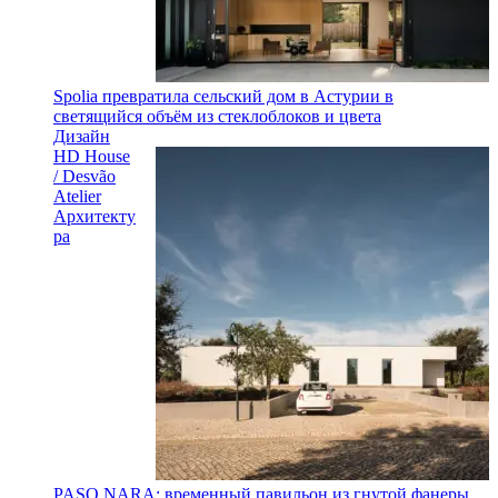
Spolia превратила сельский дом в Астурии в
светящийся объём из стеклоблоков и цвета
Дизайн
HD House
/ Desvão
Atelier
Архитекту
ра
PASO NARA: временный павильон из гнутой фанеры