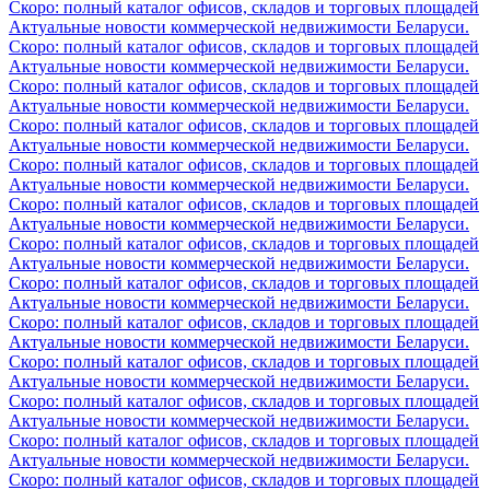
Скоро: полный каталог офисов, складов и торговых площадей
Актуальные новости коммерческой недвижимости Беларуси.
Скоро: полный каталог офисов, складов и торговых площадей
Актуальные новости коммерческой недвижимости Беларуси.
Скоро: полный каталог офисов, складов и торговых площадей
Актуальные новости коммерческой недвижимости Беларуси.
Скоро: полный каталог офисов, складов и торговых площадей
Актуальные новости коммерческой недвижимости Беларуси.
Скоро: полный каталог офисов, складов и торговых площадей
Актуальные новости коммерческой недвижимости Беларуси.
Скоро: полный каталог офисов, складов и торговых площадей
Актуальные новости коммерческой недвижимости Беларуси.
Скоро: полный каталог офисов, складов и торговых площадей
Актуальные новости коммерческой недвижимости Беларуси.
Скоро: полный каталог офисов, складов и торговых площадей
Актуальные новости коммерческой недвижимости Беларуси.
Скоро: полный каталог офисов, складов и торговых площадей
Актуальные новости коммерческой недвижимости Беларуси.
Скоро: полный каталог офисов, складов и торговых площадей
Актуальные новости коммерческой недвижимости Беларуси.
Скоро: полный каталог офисов, складов и торговых площадей
Актуальные новости коммерческой недвижимости Беларуси.
Скоро: полный каталог офисов, складов и торговых площадей
Актуальные новости коммерческой недвижимости Беларуси.
Скоро: полный каталог офисов, складов и торговых площадей