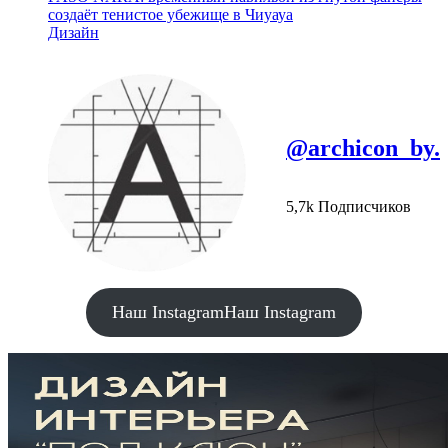
создаёт тенистое убежище в Чиуауа
Дизайн
@archicon_by.
5,7k Подписчиков
Наш Instagram
Наш Instagram