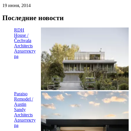
19 июня, 2014
Последние новости
RDH
House /
Čechvala
Architects
Архитекту
ра
Paraiso
Remodel /
Austin
Sandy
Architects
Архитекту
ра