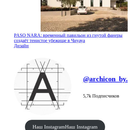
PASO NARA: временный павильон из гнутой фанеры
создаёт тенистое убежище в Чиуауа
Дизайн
@archicon_by.
5,7k Подписчиков
Наш Instagram
Наш Instagram