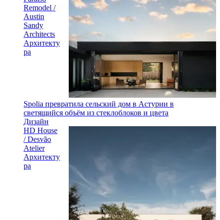
Remodel /
Austin
Sandy
Architects
Архитекту
ра
Spolia превратила сельский дом в Астурии в
светящийся объём из стеклоблоков и цвета
Дизайн
HD House
/ Desvão
Atelier
Архитекту
ра