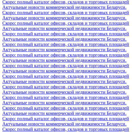
Скоро: полный каталог офисов, складов и торговых площадей
Актуальные новости коммерческой недвижимости Беларуси.
Скоро: полный каталог офисов, складов и торговых площадей
Актуальные новости коммерческой недвижимости Беларуси.
Скоро: полный каталог офисов, складов и торговых площадей
Актуальные новости коммерческой недвижимости Беларуси.
Скоро: полный каталог офисов, складов и торговых площадей
Актуальные новости коммерческой недвижимости Беларуси.
Скоро: полный каталог офисов, складов и торговых площадей
Актуальные новости коммерческой недвижимости Беларуси.
Скоро: полный каталог офисов, складов и торговых площадей
Актуальные новости коммерческой недвижимости Беларуси.
Скоро: полный каталог офисов, складов и торговых площадей
Актуальные новости коммерческой недвижимости Беларуси.
Скоро: полный каталог офисов, складов и торговых площадей
Актуальные новости коммерческой недвижимости Беларуси.
Скоро: полный каталог офисов, складов и торговых площадей
Актуальные новости коммерческой недвижимости Беларуси.
Скоро: полный каталог офисов, складов и торговых площадей
Актуальные новости коммерческой недвижимости Беларуси.
Скоро: полный каталог офисов, складов и торговых площадей
Актуальные новости коммерческой недвижимости Беларуси.
Скоро: полный каталог офисов, складов и торговых площадей
Актуальные новости коммерческой недвижимости Беларуси.
Скоро: полный каталог офисов, складов и торговых площадей