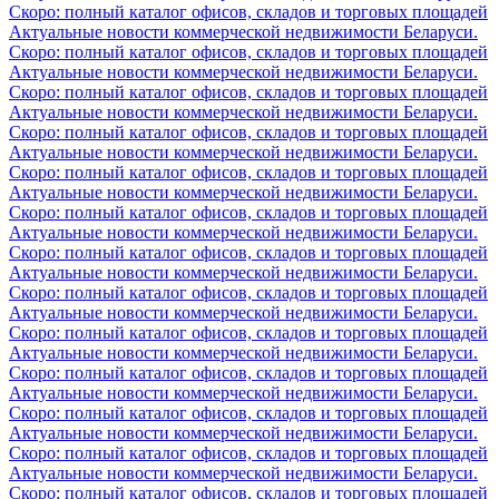
Скоро: полный каталог офисов, складов и торговых площадей
Актуальные новости коммерческой недвижимости Беларуси.
Скоро: полный каталог офисов, складов и торговых площадей
Актуальные новости коммерческой недвижимости Беларуси.
Скоро: полный каталог офисов, складов и торговых площадей
Актуальные новости коммерческой недвижимости Беларуси.
Скоро: полный каталог офисов, складов и торговых площадей
Актуальные новости коммерческой недвижимости Беларуси.
Скоро: полный каталог офисов, складов и торговых площадей
Актуальные новости коммерческой недвижимости Беларуси.
Скоро: полный каталог офисов, складов и торговых площадей
Актуальные новости коммерческой недвижимости Беларуси.
Скоро: полный каталог офисов, складов и торговых площадей
Актуальные новости коммерческой недвижимости Беларуси.
Скоро: полный каталог офисов, складов и торговых площадей
Актуальные новости коммерческой недвижимости Беларуси.
Скоро: полный каталог офисов, складов и торговых площадей
Актуальные новости коммерческой недвижимости Беларуси.
Скоро: полный каталог офисов, складов и торговых площадей
Актуальные новости коммерческой недвижимости Беларуси.
Скоро: полный каталог офисов, складов и торговых площадей
Актуальные новости коммерческой недвижимости Беларуси.
Скоро: полный каталог офисов, складов и торговых площадей
Актуальные новости коммерческой недвижимости Беларуси.
Скоро: полный каталог офисов, складов и торговых площадей