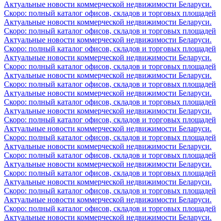
Актуальные новости коммерческой недвижимости Беларуси.
Скоро: полный каталог офисов, складов и торговых площадей
Актуальные новости коммерческой недвижимости Беларуси.
Скоро: полный каталог офисов, складов и торговых площадей
Актуальные новости коммерческой недвижимости Беларуси.
Скоро: полный каталог офисов, складов и торговых площадей
Актуальные новости коммерческой недвижимости Беларуси.
Скоро: полный каталог офисов, складов и торговых площадей
Актуальные новости коммерческой недвижимости Беларуси.
Скоро: полный каталог офисов, складов и торговых площадей
Актуальные новости коммерческой недвижимости Беларуси.
Скоро: полный каталог офисов, складов и торговых площадей
Актуальные новости коммерческой недвижимости Беларуси.
Скоро: полный каталог офисов, складов и торговых площадей
Актуальные новости коммерческой недвижимости Беларуси.
Скоро: полный каталог офисов, складов и торговых площадей
Актуальные новости коммерческой недвижимости Беларуси.
Скоро: полный каталог офисов, складов и торговых площадей
Актуальные новости коммерческой недвижимости Беларуси.
Скоро: полный каталог офисов, складов и торговых площадей
Актуальные новости коммерческой недвижимости Беларуси.
Скоро: полный каталог офисов, складов и торговых площадей
Актуальные новости коммерческой недвижимости Беларуси.
Скоро: полный каталог офисов, складов и торговых площадей
Актуальные новости коммерческой недвижимости Беларуси.