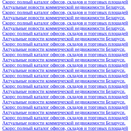
Скоро: полный каталог офисов, складов и торговых площадей
Актуальные новости коммерческой недвижимости Беларуси.
Скоро: полный каталог офисов, складов и торговых площадей
Актуальные новости коммерческой недвижимости Беларуси.
Скоро: полный каталог офисов, складов и торговых площадей
Актуальные новости коммерческой недвижимости Беларуси.
Скоро: полный каталог офисов, складов и торговых площадей
Актуальные новости коммерческой недвижимости Беларуси.
Скоро: полный каталог офисов, складов и торговых площадей
Актуальные новости коммерческой недвижимости Беларуси.
Скоро: полный каталог офисов, складов и торговых площадей
Актуальные новости коммерческой недвижимости Беларуси.
Скоро: полный каталог офисов, складов и торговых площадей
Актуальные новости коммерческой недвижимости Беларуси.
Скоро: полный каталог офисов, складов и торговых площадей
Актуальные новости коммерческой недвижимости Беларуси.
Скоро: полный каталог офисов, складов и торговых площадей
Актуальные новости коммерческой недвижимости Беларуси.
Скоро: полный каталог офисов, складов и торговых площадей
Актуальные новости коммерческой недвижимости Беларуси.
Скоро: полный каталог офисов, складов и торговых площадей
Актуальные новости коммерческой недвижимости Беларуси.
Скоро: полный каталог офисов, складов и торговых площадей
Актуальные новости коммерческой недвижимости Беларуси.
Скоро: полный каталог офисов, складов и торговых площадей