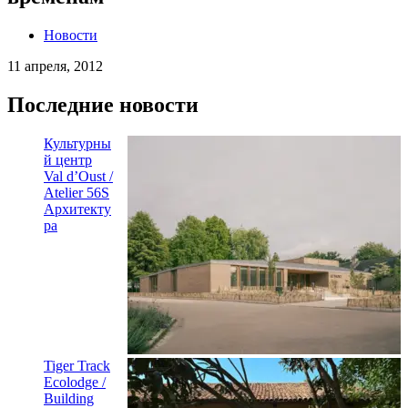
Новости
11 апреля, 2012
Последние новости
Культурны
й центр
Val d’Oust /
Atelier 56S
Архитекту
ра
Tiger Track
Ecolodge /
Building