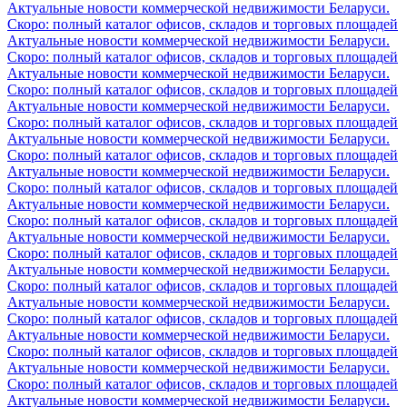
Актуальные новости коммерческой недвижимости Беларуси.
Скоро: полный каталог офисов, складов и торговых площадей
Актуальные новости коммерческой недвижимости Беларуси.
Скоро: полный каталог офисов, складов и торговых площадей
Актуальные новости коммерческой недвижимости Беларуси.
Скоро: полный каталог офисов, складов и торговых площадей
Актуальные новости коммерческой недвижимости Беларуси.
Скоро: полный каталог офисов, складов и торговых площадей
Актуальные новости коммерческой недвижимости Беларуси.
Скоро: полный каталог офисов, складов и торговых площадей
Актуальные новости коммерческой недвижимости Беларуси.
Скоро: полный каталог офисов, складов и торговых площадей
Актуальные новости коммерческой недвижимости Беларуси.
Скоро: полный каталог офисов, складов и торговых площадей
Актуальные новости коммерческой недвижимости Беларуси.
Скоро: полный каталог офисов, складов и торговых площадей
Актуальные новости коммерческой недвижимости Беларуси.
Скоро: полный каталог офисов, складов и торговых площадей
Актуальные новости коммерческой недвижимости Беларуси.
Скоро: полный каталог офисов, складов и торговых площадей
Актуальные новости коммерческой недвижимости Беларуси.
Скоро: полный каталог офисов, складов и торговых площадей
Актуальные новости коммерческой недвижимости Беларуси.
Скоро: полный каталог офисов, складов и торговых площадей
Актуальные новости коммерческой недвижимости Беларуси.