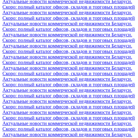
Актуальные новости коммерческой недвижимости Беларуси.
Скоро: полный каталог офисов, складов и торговых площадей
Актуальные новости коммерческой недвижимости Беларуси.
Скоро: полный каталог офисов, складов и торговых площадей
Актуальные новости коммерческой недвижимости Беларуси.
Скоро: полный каталог офисов, складов и торговых площадей
Актуальные новости коммерческой недвижимости Беларуси.
Скоро: полный каталог офисов, складов и торговых площадей
Актуальные новости коммерческой недвижимости Беларуси.
Скоро: полный каталог офисов, складов и торговых площадей
Актуальные новости коммерческой недвижимости Беларуси.
Скоро: полный каталог офисов, складов и торговых площадей
Актуальные новости коммерческой недвижимости Беларуси.
Скоро: полный каталог офисов, складов и торговых площадей
Актуальные новости коммерческой недвижимости Беларуси.
Скоро: полный каталог офисов, складов и торговых площадей
Актуальные новости коммерческой недвижимости Беларуси.
Скоро: полный каталог офисов, складов и торговых площадей
Актуальные новости коммерческой недвижимости Беларуси.
Скоро: полный каталог офисов, складов и торговых площадей
Актуальные новости коммерческой недвижимости Беларуси.
Скоро: полный каталог офисов, складов и торговых площадей
Актуальные новости коммерческой недвижимости Беларуси.
Скоро: полный каталог офисов, складов и торговых площадей
Актуальные новости коммерческой недвижимости Беларуси.