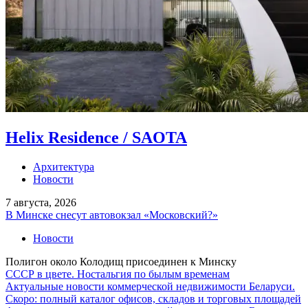
Helix Residence / SAOTA
Архитектура
Новости
7 августа, 2026
В Минске снесут автовокзал «Московский?»
Новости
Полигон около Колодищ присоединен к Минску
СССР в цвете. Ностальгия по былым временам
Актуальные новости коммерческой недвижимости Беларуси.
Скоро: полный каталог офисов, складов и торговых площадей