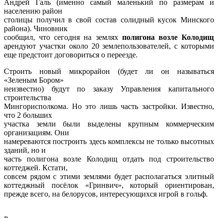
Андрей Галь (именно самый маленький по размерам и
населению район
столицы получил в свой состав солидный кусок Минского
района). Чиновник
сообщил, что сегодня на землях
полигона возле Колодищ
арендуют участки около 20 землепользователей, с которыми
еще предстоит договориться о переезде.
Строить новый микрорайон (будет ли он называться
«Зеленым Бором»
неизвестно) будут по заказу Управления капитального
строительства
Мингорисполкома. Но это лишь часть застройки. Известно,
что 2 больших
участка земли были выделены крупным коммерческим
организациям. Они
намереваются построить здесь комплексы не только высотных
зданий, но и
часть полигона возле Колодищ отдать под строительство
коттеджей. Кстати,
совсем рядом с этими землями будет располагаться элитный
коттеджный посёлок «Гринвич»
, который ориентирован,
прежде всего, на белорусов, интересующихся игрой в гольф.