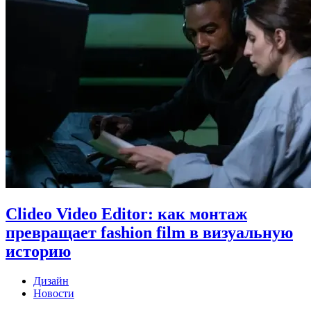
Clideo Video Editor: как монтаж
превращает fashion film в визуальную
историю
Дизайн
Новости