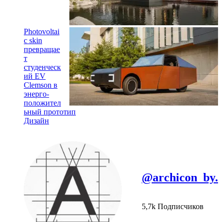
Photovoltai
c skin
превращае
т
студенческ
ий EV
Clemson в
энерго-
положител
ьный прототип
Дизайн
@archicon_by.
5,7k Подписчиков