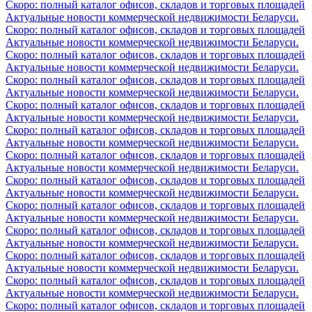
Скоро: полный каталог офисов, складов и торговых площадей
Актуальные новости коммерческой недвижимости Беларуси.
Скоро: полный каталог офисов, складов и торговых площадей
Актуальные новости коммерческой недвижимости Беларуси.
Скоро: полный каталог офисов, складов и торговых площадей
Актуальные новости коммерческой недвижимости Беларуси.
Скоро: полный каталог офисов, складов и торговых площадей
Актуальные новости коммерческой недвижимости Беларуси.
Скоро: полный каталог офисов, складов и торговых площадей
Актуальные новости коммерческой недвижимости Беларуси.
Скоро: полный каталог офисов, складов и торговых площадей
Актуальные новости коммерческой недвижимости Беларуси.
Скоро: полный каталог офисов, складов и торговых площадей
Актуальные новости коммерческой недвижимости Беларуси.
Скоро: полный каталог офисов, складов и торговых площадей
Актуальные новости коммерческой недвижимости Беларуси.
Скоро: полный каталог офисов, складов и торговых площадей
Актуальные новости коммерческой недвижимости Беларуси.
Скоро: полный каталог офисов, складов и торговых площадей
Актуальные новости коммерческой недвижимости Беларуси.
Скоро: полный каталог офисов, складов и торговых площадей
Актуальные новости коммерческой недвижимости Беларуси.
Скоро: полный каталог офисов, складов и торговых площадей
Актуальные новости коммерческой недвижимости Беларуси.
Скоро: полный каталог офисов, складов и торговых площадей