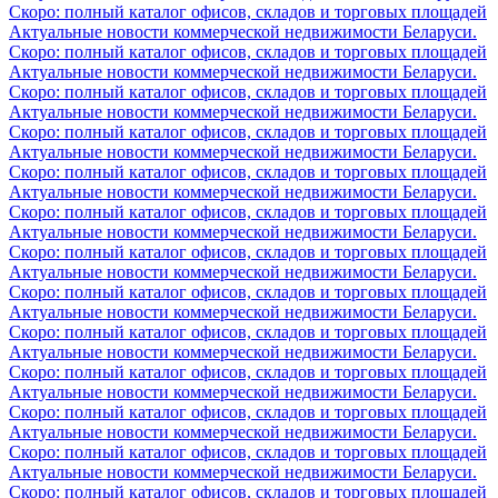
Скоро: полный каталог офисов, складов и торговых площадей
Актуальные новости коммерческой недвижимости Беларуси.
Скоро: полный каталог офисов, складов и торговых площадей
Актуальные новости коммерческой недвижимости Беларуси.
Скоро: полный каталог офисов, складов и торговых площадей
Актуальные новости коммерческой недвижимости Беларуси.
Скоро: полный каталог офисов, складов и торговых площадей
Актуальные новости коммерческой недвижимости Беларуси.
Скоро: полный каталог офисов, складов и торговых площадей
Актуальные новости коммерческой недвижимости Беларуси.
Скоро: полный каталог офисов, складов и торговых площадей
Актуальные новости коммерческой недвижимости Беларуси.
Скоро: полный каталог офисов, складов и торговых площадей
Актуальные новости коммерческой недвижимости Беларуси.
Скоро: полный каталог офисов, складов и торговых площадей
Актуальные новости коммерческой недвижимости Беларуси.
Скоро: полный каталог офисов, складов и торговых площадей
Актуальные новости коммерческой недвижимости Беларуси.
Скоро: полный каталог офисов, складов и торговых площадей
Актуальные новости коммерческой недвижимости Беларуси.
Скоро: полный каталог офисов, складов и торговых площадей
Актуальные новости коммерческой недвижимости Беларуси.
Скоро: полный каталог офисов, складов и торговых площадей
Актуальные новости коммерческой недвижимости Беларуси.
Скоро: полный каталог офисов, складов и торговых площадей