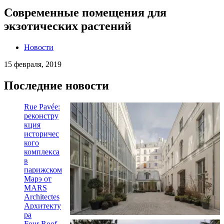
Современные помещения для
экзотических растений
Новости
15 февраля, 2019
Последние новости
Rue Pavée:
реконстру
кция
историчес
кого
комплекса
в
парижском
Марэ от
MARS
Architectes
Архитекту
ра
Four Roof