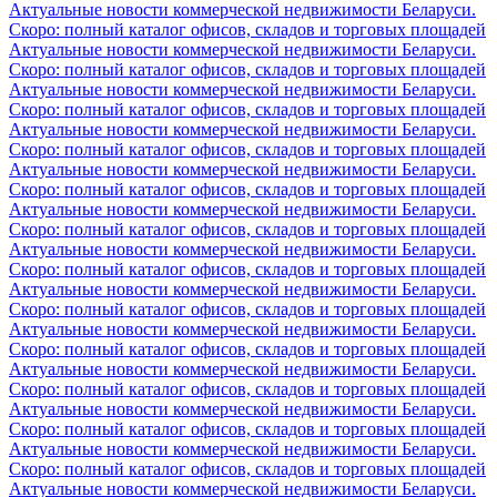
Актуальные новости коммерческой недвижимости Беларуси.
Скоро: полный каталог офисов, складов и торговых площадей
Актуальные новости коммерческой недвижимости Беларуси.
Скоро: полный каталог офисов, складов и торговых площадей
Актуальные новости коммерческой недвижимости Беларуси.
Скоро: полный каталог офисов, складов и торговых площадей
Актуальные новости коммерческой недвижимости Беларуси.
Скоро: полный каталог офисов, складов и торговых площадей
Актуальные новости коммерческой недвижимости Беларуси.
Скоро: полный каталог офисов, складов и торговых площадей
Актуальные новости коммерческой недвижимости Беларуси.
Скоро: полный каталог офисов, складов и торговых площадей
Актуальные новости коммерческой недвижимости Беларуси.
Скоро: полный каталог офисов, складов и торговых площадей
Актуальные новости коммерческой недвижимости Беларуси.
Скоро: полный каталог офисов, складов и торговых площадей
Актуальные новости коммерческой недвижимости Беларуси.
Скоро: полный каталог офисов, складов и торговых площадей
Актуальные новости коммерческой недвижимости Беларуси.
Скоро: полный каталог офисов, складов и торговых площадей
Актуальные новости коммерческой недвижимости Беларуси.
Скоро: полный каталог офисов, складов и торговых площадей
Актуальные новости коммерческой недвижимости Беларуси.
Скоро: полный каталог офисов, складов и торговых площадей
Актуальные новости коммерческой недвижимости Беларуси.