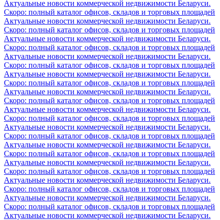
Актуальные новости коммерческой недвижимости Беларуси.
Скоро: полный каталог офисов, складов и торговых площадей
Актуальные новости коммерческой недвижимости Беларуси.
Скоро: полный каталог офисов, складов и торговых площадей
Актуальные новости коммерческой недвижимости Беларуси.
Скоро: полный каталог офисов, складов и торговых площадей
Актуальные новости коммерческой недвижимости Беларуси.
Скоро: полный каталог офисов, складов и торговых площадей
Актуальные новости коммерческой недвижимости Беларуси.
Скоро: полный каталог офисов, складов и торговых площадей
Актуальные новости коммерческой недвижимости Беларуси.
Скоро: полный каталог офисов, складов и торговых площадей
Актуальные новости коммерческой недвижимости Беларуси.
Скоро: полный каталог офисов, складов и торговых площадей
Актуальные новости коммерческой недвижимости Беларуси.
Скоро: полный каталог офисов, складов и торговых площадей
Актуальные новости коммерческой недвижимости Беларуси.
Скоро: полный каталог офисов, складов и торговых площадей
Актуальные новости коммерческой недвижимости Беларуси.
Скоро: полный каталог офисов, складов и торговых площадей
Актуальные новости коммерческой недвижимости Беларуси.
Скоро: полный каталог офисов, складов и торговых площадей
Актуальные новости коммерческой недвижимости Беларуси.
Скоро: полный каталог офисов, складов и торговых площадей
Актуальные новости коммерческой недвижимости Беларуси.