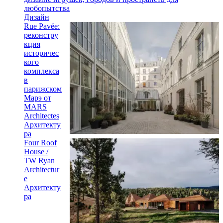
любопытства
Дизайн
Rue Pavée:
реконстру
кция
историчес
кого
комплекса
в
парижском
Марэ от
MARS
Architectes
Архитекту
ра
Four Roof
House /
TW Ryan
Architectur
e
Архитекту
ра