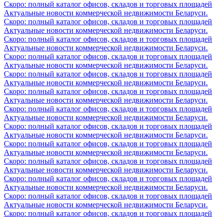
Скоро: полный каталог офисов, складов и торговых площадей
Актуальные новости коммерческой недвижимости Беларуси.
Скоро: полный каталог офисов, складов и торговых площадей
Актуальные новости коммерческой недвижимости Беларуси.
Скоро: полный каталог офисов, складов и торговых площадей
Актуальные новости коммерческой недвижимости Беларуси.
Скоро: полный каталог офисов, складов и торговых площадей
Актуальные новости коммерческой недвижимости Беларуси.
Скоро: полный каталог офисов, складов и торговых площадей
Актуальные новости коммерческой недвижимости Беларуси.
Скоро: полный каталог офисов, складов и торговых площадей
Актуальные новости коммерческой недвижимости Беларуси.
Скоро: полный каталог офисов, складов и торговых площадей
Актуальные новости коммерческой недвижимости Беларуси.
Скоро: полный каталог офисов, складов и торговых площадей
Актуальные новости коммерческой недвижимости Беларуси.
Скоро: полный каталог офисов, складов и торговых площадей
Актуальные новости коммерческой недвижимости Беларуси.
Скоро: полный каталог офисов, складов и торговых площадей
Актуальные новости коммерческой недвижимости Беларуси.
Скоро: полный каталог офисов, складов и торговых площадей
Актуальные новости коммерческой недвижимости Беларуси.
Скоро: полный каталог офисов, складов и торговых площадей
Актуальные новости коммерческой недвижимости Беларуси.
Скоро: полный каталог офисов, складов и торговых площадей