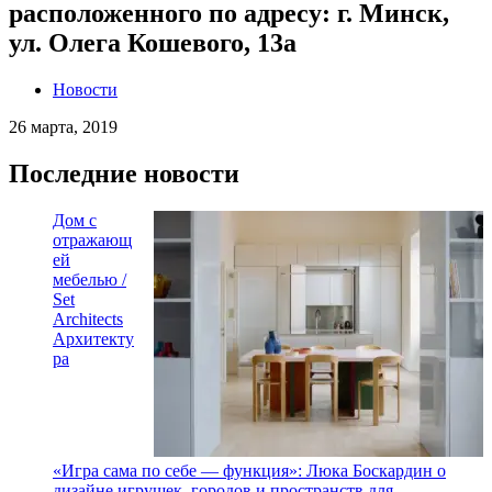
расположенного по адресу: г. Минск,
ул. Олега Кошевого, 13а
Новости
26 марта, 2019
Последние новости
Дом с
отражающ
ей
мебелью /
Set
Architects
Архитекту
ра
«Игра сама по себе — функция»: Люка Боскардин о
дизайне игрушек, городов и пространств для