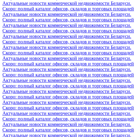
Актуальные новости коммерческой недвижимости Беларуси.
Скоро: полный каталог офисов, складов и торговых площадей
Актуальные новости коммерческой недвижимости Беларуси.
Скоро: полный каталог офисов, складов и торговых площадей
Актуальные новости коммерческой недвижимости Беларуси.
Скоро: полный каталог офисов, складов и торговых площадей
Актуальные новости коммерческой недвижимости Беларуси.
Скоро: полный каталог офисов, складов и торговых площадей
Актуальные новости коммерческой недвижимости Беларуси.
Скоро: полный каталог офисов, складов и торговых площадей
Актуальные новости коммерческой недвижимости Беларуси.
Скоро: полный каталог офисов, складов и торговых площадей
Актуальные новости коммерческой недвижимости Беларуси.
Скоро: полный каталог офисов, складов и торговых площадей
Актуальные новости коммерческой недвижимости Беларуси.
Скоро: полный каталог офисов, складов и торговых площадей
Актуальные новости коммерческой недвижимости Беларуси.
Скоро: полный каталог офисов, складов и торговых площадей
Актуальные новости коммерческой недвижимости Беларуси.
Скоро: полный каталог офисов, складов и торговых площадей
Актуальные новости коммерческой недвижимости Беларуси.
Скоро: полный каталог офисов, складов и торговых площадей
Актуальные новости коммерческой недвижимости Беларуси.
Скоро: полный каталог офисов, складов и торговых площадей
Актуальные новости коммерческой недвижимости Беларуси.