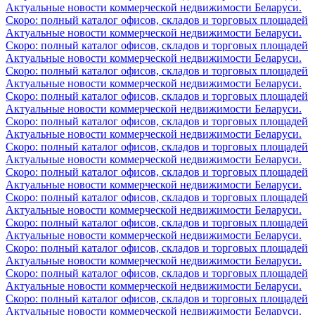
Актуальные новости коммерческой недвижимости Беларуси.
Скоро: полный каталог офисов, складов и торговых площадей
Актуальные новости коммерческой недвижимости Беларуси.
Скоро: полный каталог офисов, складов и торговых площадей
Актуальные новости коммерческой недвижимости Беларуси.
Скоро: полный каталог офисов, складов и торговых площадей
Актуальные новости коммерческой недвижимости Беларуси.
Скоро: полный каталог офисов, складов и торговых площадей
Актуальные новости коммерческой недвижимости Беларуси.
Скоро: полный каталог офисов, складов и торговых площадей
Актуальные новости коммерческой недвижимости Беларуси.
Скоро: полный каталог офисов, складов и торговых площадей
Актуальные новости коммерческой недвижимости Беларуси.
Скоро: полный каталог офисов, складов и торговых площадей
Актуальные новости коммерческой недвижимости Беларуси.
Скоро: полный каталог офисов, складов и торговых площадей
Актуальные новости коммерческой недвижимости Беларуси.
Скоро: полный каталог офисов, складов и торговых площадей
Актуальные новости коммерческой недвижимости Беларуси.
Скоро: полный каталог офисов, складов и торговых площадей
Актуальные новости коммерческой недвижимости Беларуси.
Скоро: полный каталог офисов, складов и торговых площадей
Актуальные новости коммерческой недвижимости Беларуси.
Скоро: полный каталог офисов, складов и торговых площадей
Актуальные новости коммерческой недвижимости Беларуси.