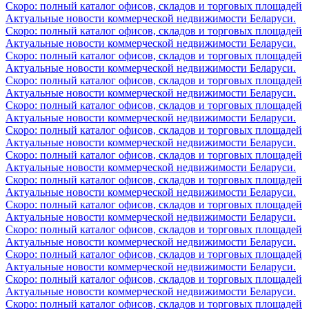
Скоро: полный каталог офисов, складов и торговых площадей
Актуальные новости коммерческой недвижимости Беларуси.
Скоро: полный каталог офисов, складов и торговых площадей
Актуальные новости коммерческой недвижимости Беларуси.
Скоро: полный каталог офисов, складов и торговых площадей
Актуальные новости коммерческой недвижимости Беларуси.
Скоро: полный каталог офисов, складов и торговых площадей
Актуальные новости коммерческой недвижимости Беларуси.
Скоро: полный каталог офисов, складов и торговых площадей
Актуальные новости коммерческой недвижимости Беларуси.
Скоро: полный каталог офисов, складов и торговых площадей
Актуальные новости коммерческой недвижимости Беларуси.
Скоро: полный каталог офисов, складов и торговых площадей
Актуальные новости коммерческой недвижимости Беларуси.
Скоро: полный каталог офисов, складов и торговых площадей
Актуальные новости коммерческой недвижимости Беларуси.
Скоро: полный каталог офисов, складов и торговых площадей
Актуальные новости коммерческой недвижимости Беларуси.
Скоро: полный каталог офисов, складов и торговых площадей
Актуальные новости коммерческой недвижимости Беларуси.
Скоро: полный каталог офисов, складов и торговых площадей
Актуальные новости коммерческой недвижимости Беларуси.
Скоро: полный каталог офисов, складов и торговых площадей
Актуальные новости коммерческой недвижимости Беларуси.
Скоро: полный каталог офисов, складов и торговых площадей