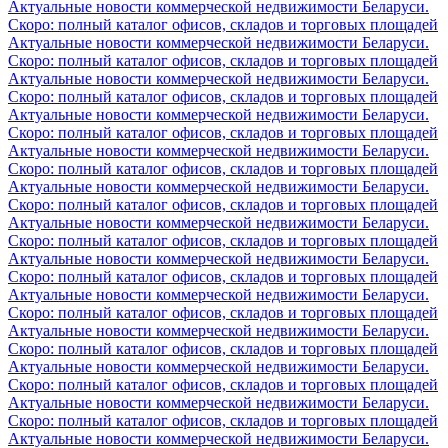
Актуальные новости коммерческой недвижимости Беларуси.
Скоро: полный каталог офисов, складов и торговых площадей
Актуальные новости коммерческой недвижимости Беларуси.
Скоро: полный каталог офисов, складов и торговых площадей
Актуальные новости коммерческой недвижимости Беларуси.
Скоро: полный каталог офисов, складов и торговых площадей
Актуальные новости коммерческой недвижимости Беларуси.
Скоро: полный каталог офисов, складов и торговых площадей
Актуальные новости коммерческой недвижимости Беларуси.
Скоро: полный каталог офисов, складов и торговых площадей
Актуальные новости коммерческой недвижимости Беларуси.
Скоро: полный каталог офисов, складов и торговых площадей
Актуальные новости коммерческой недвижимости Беларуси.
Скоро: полный каталог офисов, складов и торговых площадей
Актуальные новости коммерческой недвижимости Беларуси.
Скоро: полный каталог офисов, складов и торговых площадей
Актуальные новости коммерческой недвижимости Беларуси.
Скоро: полный каталог офисов, складов и торговых площадей
Актуальные новости коммерческой недвижимости Беларуси.
Скоро: полный каталог офисов, складов и торговых площадей
Актуальные новости коммерческой недвижимости Беларуси.
Скоро: полный каталог офисов, складов и торговых площадей
Актуальные новости коммерческой недвижимости Беларуси.
Скоро: полный каталог офисов, складов и торговых площадей
Актуальные новости коммерческой недвижимости Беларуси.