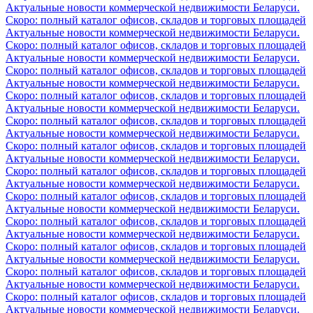
Актуальные новости коммерческой недвижимости Беларуси.
Скоро: полный каталог офисов, складов и торговых площадей
Актуальные новости коммерческой недвижимости Беларуси.
Скоро: полный каталог офисов, складов и торговых площадей
Актуальные новости коммерческой недвижимости Беларуси.
Скоро: полный каталог офисов, складов и торговых площадей
Актуальные новости коммерческой недвижимости Беларуси.
Скоро: полный каталог офисов, складов и торговых площадей
Актуальные новости коммерческой недвижимости Беларуси.
Скоро: полный каталог офисов, складов и торговых площадей
Актуальные новости коммерческой недвижимости Беларуси.
Скоро: полный каталог офисов, складов и торговых площадей
Актуальные новости коммерческой недвижимости Беларуси.
Скоро: полный каталог офисов, складов и торговых площадей
Актуальные новости коммерческой недвижимости Беларуси.
Скоро: полный каталог офисов, складов и торговых площадей
Актуальные новости коммерческой недвижимости Беларуси.
Скоро: полный каталог офисов, складов и торговых площадей
Актуальные новости коммерческой недвижимости Беларуси.
Скоро: полный каталог офисов, складов и торговых площадей
Актуальные новости коммерческой недвижимости Беларуси.
Скоро: полный каталог офисов, складов и торговых площадей
Актуальные новости коммерческой недвижимости Беларуси.
Скоро: полный каталог офисов, складов и торговых площадей
Актуальные новости коммерческой недвижимости Беларуси.