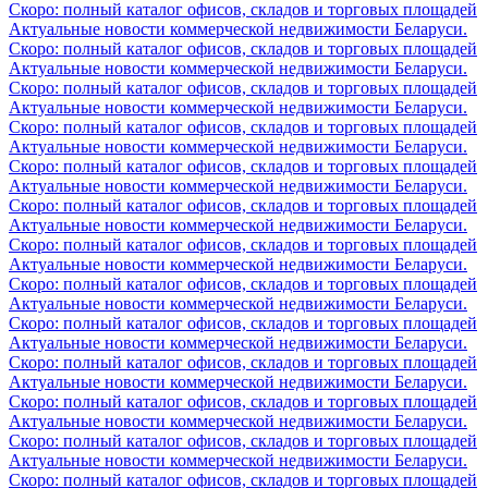
Скоро: полный каталог офисов, складов и торговых площадей
Актуальные новости коммерческой недвижимости Беларуси.
Скоро: полный каталог офисов, складов и торговых площадей
Актуальные новости коммерческой недвижимости Беларуси.
Скоро: полный каталог офисов, складов и торговых площадей
Актуальные новости коммерческой недвижимости Беларуси.
Скоро: полный каталог офисов, складов и торговых площадей
Актуальные новости коммерческой недвижимости Беларуси.
Скоро: полный каталог офисов, складов и торговых площадей
Актуальные новости коммерческой недвижимости Беларуси.
Скоро: полный каталог офисов, складов и торговых площадей
Актуальные новости коммерческой недвижимости Беларуси.
Скоро: полный каталог офисов, складов и торговых площадей
Актуальные новости коммерческой недвижимости Беларуси.
Скоро: полный каталог офисов, складов и торговых площадей
Актуальные новости коммерческой недвижимости Беларуси.
Скоро: полный каталог офисов, складов и торговых площадей
Актуальные новости коммерческой недвижимости Беларуси.
Скоро: полный каталог офисов, складов и торговых площадей
Актуальные новости коммерческой недвижимости Беларуси.
Скоро: полный каталог офисов, складов и торговых площадей
Актуальные новости коммерческой недвижимости Беларуси.
Скоро: полный каталог офисов, складов и торговых площадей
Актуальные новости коммерческой недвижимости Беларуси.
Скоро: полный каталог офисов, складов и торговых площадей