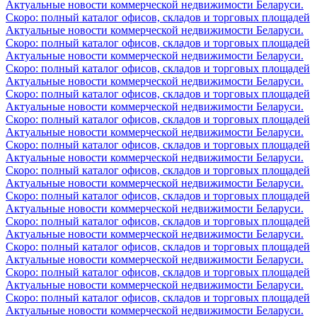
Актуальные новости коммерческой недвижимости Беларуси.
Скоро: полный каталог офисов, складов и торговых площадей
Актуальные новости коммерческой недвижимости Беларуси.
Скоро: полный каталог офисов, складов и торговых площадей
Актуальные новости коммерческой недвижимости Беларуси.
Скоро: полный каталог офисов, складов и торговых площадей
Актуальные новости коммерческой недвижимости Беларуси.
Скоро: полный каталог офисов, складов и торговых площадей
Актуальные новости коммерческой недвижимости Беларуси.
Скоро: полный каталог офисов, складов и торговых площадей
Актуальные новости коммерческой недвижимости Беларуси.
Скоро: полный каталог офисов, складов и торговых площадей
Актуальные новости коммерческой недвижимости Беларуси.
Скоро: полный каталог офисов, складов и торговых площадей
Актуальные новости коммерческой недвижимости Беларуси.
Скоро: полный каталог офисов, складов и торговых площадей
Актуальные новости коммерческой недвижимости Беларуси.
Скоро: полный каталог офисов, складов и торговых площадей
Актуальные новости коммерческой недвижимости Беларуси.
Скоро: полный каталог офисов, складов и торговых площадей
Актуальные новости коммерческой недвижимости Беларуси.
Скоро: полный каталог офисов, складов и торговых площадей
Актуальные новости коммерческой недвижимости Беларуси.
Скоро: полный каталог офисов, складов и торговых площадей
Актуальные новости коммерческой недвижимости Беларуси.