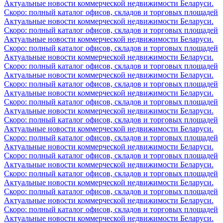
Актуальные новости коммерческой недвижимости Беларуси.
Скоро: полный каталог офисов, складов и торговых площадей
Актуальные новости коммерческой недвижимости Беларуси.
Скоро: полный каталог офисов, складов и торговых площадей
Актуальные новости коммерческой недвижимости Беларуси.
Скоро: полный каталог офисов, складов и торговых площадей
Актуальные новости коммерческой недвижимости Беларуси.
Скоро: полный каталог офисов, складов и торговых площадей
Актуальные новости коммерческой недвижимости Беларуси.
Скоро: полный каталог офисов, складов и торговых площадей
Актуальные новости коммерческой недвижимости Беларуси.
Скоро: полный каталог офисов, складов и торговых площадей
Актуальные новости коммерческой недвижимости Беларуси.
Скоро: полный каталог офисов, складов и торговых площадей
Актуальные новости коммерческой недвижимости Беларуси.
Скоро: полный каталог офисов, складов и торговых площадей
Актуальные новости коммерческой недвижимости Беларуси.
Скоро: полный каталог офисов, складов и торговых площадей
Актуальные новости коммерческой недвижимости Беларуси.
Скоро: полный каталог офисов, складов и торговых площадей
Актуальные новости коммерческой недвижимости Беларуси.
Скоро: полный каталог офисов, складов и торговых площадей
Актуальные новости коммерческой недвижимости Беларуси.
Скоро: полный каталог офисов, складов и торговых площадей
Актуальные новости коммерческой недвижимости Беларуси.