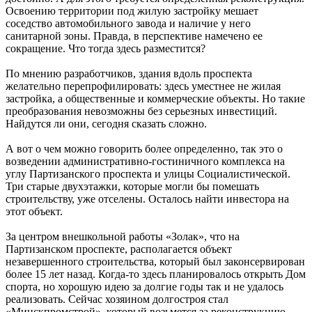
Освоению территории под жилую застройку мешает
соседство автомобильного завода и наличие у него
санитарной зоны. Правда, в перспективе намечено ее
сокращение. Что тогда здесь разместится?
По мнению разработчиков, здания вдоль проспекта
желательно перепрофилировать: здесь уместнее не жилая
застройка, а общественные и коммерческие объекты. Но такие
преобразования невозможны без серьезных инвестиций.
Найдутся ли они, сегодня сказать сложно.
А вот о чем можно говорить более определенно, так это о
возведении административно-гостиничного комплекса на
углу Партизанского проспекта и улицы Социалистической.
Три старые двухэтажки, которые могли бы помешать
строительству, уже отселены. Осталось найти инвестора на
этот объект.
За центром внешкольной работы «Золак», что на
Партизанском проспекте, располагается объект
незавершенного строительства, который был законсервирован
более 15 лет назад. Когда-то здесь планировалось открыть Дом
спорта, но хорошую идею за долгие годы так и не удалось
реализовать. Сейчас хозяином долгостроя стал
«Минскпромстрой», который возьмется за реконструкцию