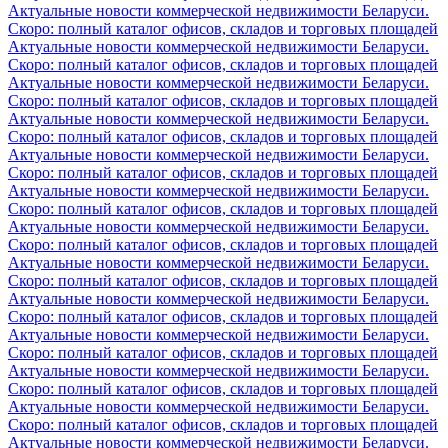
Актуальные новости коммерческой недвижимости Беларуси.
Скоро: полный каталог офисов, складов и торговых площадей
Актуальные новости коммерческой недвижимости Беларуси.
Скоро: полный каталог офисов, складов и торговых площадей
Актуальные новости коммерческой недвижимости Беларуси.
Скоро: полный каталог офисов, складов и торговых площадей
Актуальные новости коммерческой недвижимости Беларуси.
Скоро: полный каталог офисов, складов и торговых площадей
Актуальные новости коммерческой недвижимости Беларуси.
Скоро: полный каталог офисов, складов и торговых площадей
Актуальные новости коммерческой недвижимости Беларуси.
Скоро: полный каталог офисов, складов и торговых площадей
Актуальные новости коммерческой недвижимости Беларуси.
Скоро: полный каталог офисов, складов и торговых площадей
Актуальные новости коммерческой недвижимости Беларуси.
Скоро: полный каталог офисов, складов и торговых площадей
Актуальные новости коммерческой недвижимости Беларуси.
Скоро: полный каталог офисов, складов и торговых площадей
Актуальные новости коммерческой недвижимости Беларуси.
Скоро: полный каталог офисов, складов и торговых площадей
Актуальные новости коммерческой недвижимости Беларуси.
Скоро: полный каталог офисов, складов и торговых площадей
Актуальные новости коммерческой недвижимости Беларуси.
Скоро: полный каталог офисов, складов и торговых площадей
Актуальные новости коммерческой недвижимости Беларуси.