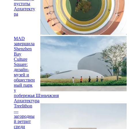
пустоты
Архитекту
ра
MAD
завершила
Shenzhen
Bay
Culture
Square:
дизайн-
музей и
обществен
ный парк
у
побережья Шэньчжэня
Архитектура
Treelithon
—
загородны
й ретрит
среди