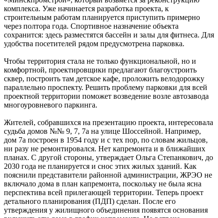
комплекса. Уже начинается разработка проекта, к
строительным работам планируется приступить примерно
через полтора года. Спортивное назначение объекта
сохранится: здесь разместятся бассейн и залы для фитнеса. Для
удобства посетителей рядом предусмотрена парковка.
Чтобы территория стала не только функциональной, но и
комфортной, проектировщики предлагают благоустроить
сквер, построить там детское кафе, проложить велодорожку
параллельно проспекту. Решить проблему парковки для всей
проектной территории поможет возведение возле автозавода
многоуровневого паркинга.
Жителей, собравшихся на презентацию проекта, интересовала
судьба домов №№ 9, 7, 7а на улице Шоссейной. Например,
дом 7а построен в 1954 году и с тех пор, по словам жильцов,
ни разу не ремонтировался. Нет капремонта и в ближайших
планах. С другой стороны, утверждает Ольга Степанкович, до
2030 года не планируется и снос этих жилых зданий. Как
пояснили представители районной администрации, ЖРЭО не
включало дома в план капремонта, поскольку не была ясна
перспектива всей прилегающей территории. Теперь проект
детального планирования (ПДП) сделан. После его
утверждения у жилищного объединения появятся основания