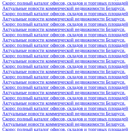
Скоро: полный каталог офисов, складов и торговых площадей
Актуальные новости коммерческой недвижимости Беларуси.
Скоро: полный каталог офисов, складов и торговых площадей
Актуальные новости коммерческой недвижимости Беларуси.
Скоро: полный каталог офисов, складов и торговых площадей
Актуальные новости коммерческой недвижимости Беларуси.
Скоро: полный каталог офисов, складов и торговых площадей
Актуальные новости коммерческой недвижимости Беларуси.
Скоро: полный каталог офисов, складов и торговых площадей
Актуальные новости коммерческой недвижимости Беларуси.
Скоро: полный каталог офисов, складов и торговых площадей
Актуальные новости коммерческой недвижимости Беларуси.
Скоро: полный каталог офисов, складов и торговых площадей
Актуальные новости коммерческой недвижимости Беларуси.
Скоро: полный каталог офисов, складов и торговых площадей
Актуальные новости коммерческой недвижимости Беларуси.
Скоро: полный каталог офисов, складов и торговых площадей
Актуальные новости коммерческой недвижимости Беларуси.
Скоро: полный каталог офисов, складов и торговых площадей
Актуальные новости коммерческой недвижимости Беларуси.
Скоро: полный каталог офисов, складов и торговых площадей
Актуальные новости коммерческой недвижимости Беларуси.
Скоро: полный каталог офисов, складов и торговых площадей
Актуальные новости коммерческой недвижимости Беларуси.
Скоро: полный каталог офисов, складов и торговых площадей