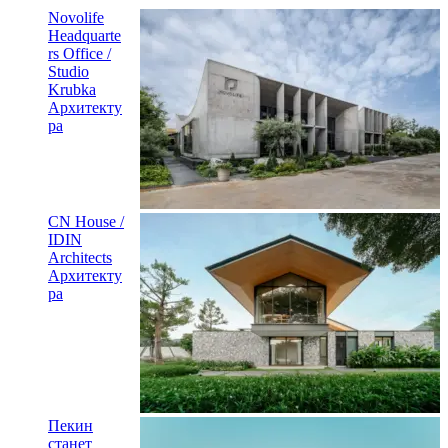
Novolife
Headquarte
rs Office /
Studio
Krubka
Архитекту
ра
CN House /
IDIN
Architects
Архитекту
ра
Пекин
станет