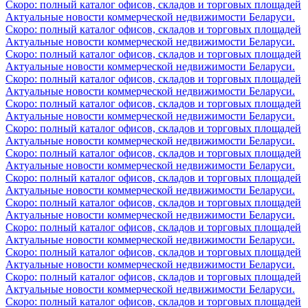
Скоро: полный каталог офисов, складов и торговых площадей
Актуальные новости коммерческой недвижимости Беларуси.
Скоро: полный каталог офисов, складов и торговых площадей
Актуальные новости коммерческой недвижимости Беларуси.
Скоро: полный каталог офисов, складов и торговых площадей
Актуальные новости коммерческой недвижимости Беларуси.
Скоро: полный каталог офисов, складов и торговых площадей
Актуальные новости коммерческой недвижимости Беларуси.
Скоро: полный каталог офисов, складов и торговых площадей
Актуальные новости коммерческой недвижимости Беларуси.
Скоро: полный каталог офисов, складов и торговых площадей
Актуальные новости коммерческой недвижимости Беларуси.
Скоро: полный каталог офисов, складов и торговых площадей
Актуальные новости коммерческой недвижимости Беларуси.
Скоро: полный каталог офисов, складов и торговых площадей
Актуальные новости коммерческой недвижимости Беларуси.
Скоро: полный каталог офисов, складов и торговых площадей
Актуальные новости коммерческой недвижимости Беларуси.
Скоро: полный каталог офисов, складов и торговых площадей
Актуальные новости коммерческой недвижимости Беларуси.
Скоро: полный каталог офисов, складов и торговых площадей
Актуальные новости коммерческой недвижимости Беларуси.
Скоро: полный каталог офисов, складов и торговых площадей
Актуальные новости коммерческой недвижимости Беларуси.
Скоро: полный каталог офисов, складов и торговых площадей