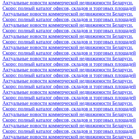
Актуальные новости коммерческой недвижимости Беларуси.
Скоро: полный каталог офисов, складов и торговых площадей
Актуальные новости коммерческой недвижимости Беларуси.
Скоро: полный каталог офисов, складов и торговых площадей
Актуальные новости коммерческой недвижимости Беларуси.
Скоро: полный каталог офисов, складов и торговых площадей
Актуальные новости коммерческой недвижимости Беларуси.
Скоро: полный каталог офисов, складов и торговых площадей
Актуальные новости коммерческой недвижимости Беларуси.
Скоро: полный каталог офисов, складов и торговых площадей
Актуальные новости коммерческой недвижимости Беларуси.
Скоро: полный каталог офисов, складов и торговых площадей
Актуальные новости коммерческой недвижимости Беларуси.
Скоро: полный каталог офисов, складов и торговых площадей
Актуальные новости коммерческой недвижимости Беларуси.
Скоро: полный каталог офисов, складов и торговых площадей
Актуальные новости коммерческой недвижимости Беларуси.
Скоро: полный каталог офисов, складов и торговых площадей
Актуальные новости коммерческой недвижимости Беларуси.
Скоро: полный каталог офисов, складов и торговых площадей
Актуальные новости коммерческой недвижимости Беларуси.
Скоро: полный каталог офисов, складов и торговых площадей
Актуальные новости коммерческой недвижимости Беларуси.
Скоро: полный каталог офисов, складов и торговых площадей
Актуальные новости коммерческой недвижимости Беларуси.