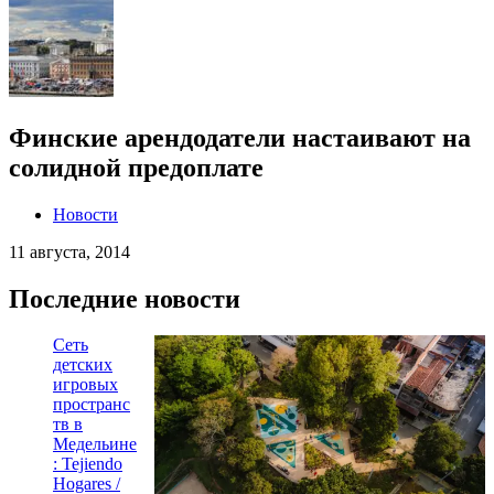
Финские арендодатели настаивают на
солидной предоплате
Новости
11 августа, 2014
Последние новости
Сеть
детских
игровых
пространс
тв в
Медельине
: Tejiendo
Hogares /