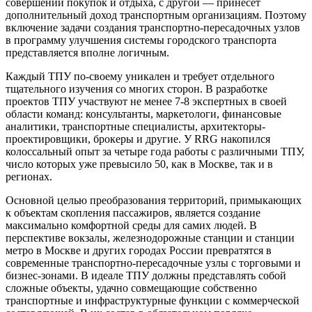
совершении покупок и отдыха, с другой — принесет
дополнительный доход транспортным организациям. Поэтому
включение задачи создания транспортно-пересадочных узлов
в программу улучшения системы городского транспорта
представляется вполне логичным.
Каждый ТПУ по-своему уникален и требует отдельного
тщательного изучения со многих сторон. В разработке
проектов ТПУ участвуют не менее 7-8 экспертных в своей
области команд: консультанты, маркетологи, финансовые
аналитики, транспортные специалисты, архитекторы-
проектировщики, брокеры и другие. У RRG накопился
колоссальный опыт за четыре года работы с различными ТПУ,
число которых уже превысило 50, как в Москве, так и в
регионах.
Основной целью преобразования территорий, примыкающих
к объектам скопления пассажиров, является создание
максимально комфортной среды для самих людей. В
перспективе вокзалы, железнодорожные станции и станции
метро в Москве и других городах России превратятся в
современные транспортно-пересадочные узлы с торговыми и
бизнес-зонами. В идеале ТПУ должны представлять собой
сложные объекты, удачно совмещающие собственно
транспортные и инфраструктурные функции с коммерческой