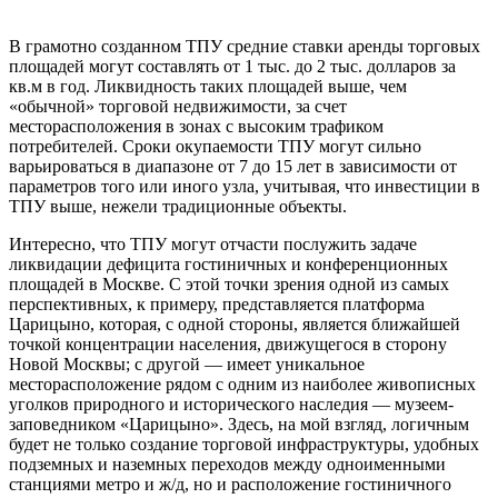
В грамотно созданном ТПУ средние ставки аренды торговых
площадей могут составлять от 1 тыс. до 2 тыс. долларов за
кв.м в год. Ликвидность таких площадей выше, чем
«обычной» торговой недвижимости, за счет
месторасположения в зонах с высоким трафиком
потребителей. Сроки окупаемости ТПУ могут сильно
варьироваться в диапазоне от 7 до 15 лет в зависимости от
параметров того или иного узла, учитывая, что инвестиции в
ТПУ выше, нежели традиционные объекты.
Интересно, что ТПУ могут отчасти послужить задаче
ликвидации дефицита гостиничных и конференционных
площадей в Москве. С этой точки зрения одной из самых
перспективных, к примеру, представляется платформа
Царицыно, которая, с одной стороны, является ближайшей
точкой концентрации населения, движущегося в сторону
Новой Москвы; с другой — имеет уникальное
месторасположение рядом с одним из наиболее живописных
уголков природного и исторического наследия — музеем-
заповедником «Царицыно». Здесь, на мой взгляд, логичным
будет не только создание торговой инфраструктуры, удобных
подземных и наземных переходов между одноименными
станциями метро и ж/д, но и расположение гостиничного