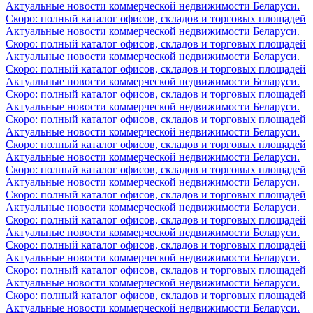
Актуальные новости коммерческой недвижимости Беларуси.
Скоро: полный каталог офисов, складов и торговых площадей
Актуальные новости коммерческой недвижимости Беларуси.
Скоро: полный каталог офисов, складов и торговых площадей
Актуальные новости коммерческой недвижимости Беларуси.
Скоро: полный каталог офисов, складов и торговых площадей
Актуальные новости коммерческой недвижимости Беларуси.
Скоро: полный каталог офисов, складов и торговых площадей
Актуальные новости коммерческой недвижимости Беларуси.
Скоро: полный каталог офисов, складов и торговых площадей
Актуальные новости коммерческой недвижимости Беларуси.
Скоро: полный каталог офисов, складов и торговых площадей
Актуальные новости коммерческой недвижимости Беларуси.
Скоро: полный каталог офисов, складов и торговых площадей
Актуальные новости коммерческой недвижимости Беларуси.
Скоро: полный каталог офисов, складов и торговых площадей
Актуальные новости коммерческой недвижимости Беларуси.
Скоро: полный каталог офисов, складов и торговых площадей
Актуальные новости коммерческой недвижимости Беларуси.
Скоро: полный каталог офисов, складов и торговых площадей
Актуальные новости коммерческой недвижимости Беларуси.
Скоро: полный каталог офисов, складов и торговых площадей
Актуальные новости коммерческой недвижимости Беларуси.
Скоро: полный каталог офисов, складов и торговых площадей
Актуальные новости коммерческой недвижимости Беларуси.