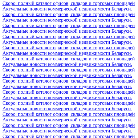
Скоро: полный каталог офисов, складов и торговых площадей
Актуальные новости коммерческой недвижимости Беларуси.
Скоро: полный каталог офисов, складов и торговых площадей
Актуальные новости коммерческой недвижимости Беларуси.
Скоро: полный каталог офисов, складов и торговых площадей
Актуальные новости коммерческой недвижимости Беларуси.
Скоро: полный каталог офисов, складов и торговых площадей
Актуальные новости коммерческой недвижимости Беларуси.
Скоро: полный каталог офисов, складов и торговых площадей
Актуальные новости коммерческой недвижимости Беларуси.
Скоро: полный каталог офисов, складов и торговых площадей
Актуальные новости коммерческой недвижимости Беларуси.
Скоро: полный каталог офисов, складов и торговых площадей
Актуальные новости коммерческой недвижимости Беларуси.
Скоро: полный каталог офисов, складов и торговых площадей
Актуальные новости коммерческой недвижимости Беларуси.
Скоро: полный каталог офисов, складов и торговых площадей
Актуальные новости коммерческой недвижимости Беларуси.
Скоро: полный каталог офисов, складов и торговых площадей
Актуальные новости коммерческой недвижимости Беларуси.
Скоро: полный каталог офисов, складов и торговых площадей
Актуальные новости коммерческой недвижимости Беларуси.
Скоро: полный каталог офисов, складов и торговых площадей
Актуальные новости коммерческой недвижимости Беларуси.
Скоро: полный каталог офисов, складов и торговых площадей