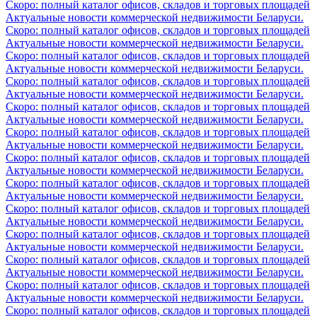
Скоро: полный каталог офисов, складов и торговых площадей
Актуальные новости коммерческой недвижимости Беларуси.
Скоро: полный каталог офисов, складов и торговых площадей
Актуальные новости коммерческой недвижимости Беларуси.
Скоро: полный каталог офисов, складов и торговых площадей
Актуальные новости коммерческой недвижимости Беларуси.
Скоро: полный каталог офисов, складов и торговых площадей
Актуальные новости коммерческой недвижимости Беларуси.
Скоро: полный каталог офисов, складов и торговых площадей
Актуальные новости коммерческой недвижимости Беларуси.
Скоро: полный каталог офисов, складов и торговых площадей
Актуальные новости коммерческой недвижимости Беларуси.
Скоро: полный каталог офисов, складов и торговых площадей
Актуальные новости коммерческой недвижимости Беларуси.
Скоро: полный каталог офисов, складов и торговых площадей
Актуальные новости коммерческой недвижимости Беларуси.
Скоро: полный каталог офисов, складов и торговых площадей
Актуальные новости коммерческой недвижимости Беларуси.
Скоро: полный каталог офисов, складов и торговых площадей
Актуальные новости коммерческой недвижимости Беларуси.
Скоро: полный каталог офисов, складов и торговых площадей
Актуальные новости коммерческой недвижимости Беларуси.
Скоро: полный каталог офисов, складов и торговых площадей
Актуальные новости коммерческой недвижимости Беларуси.
Скоро: полный каталог офисов, складов и торговых площадей