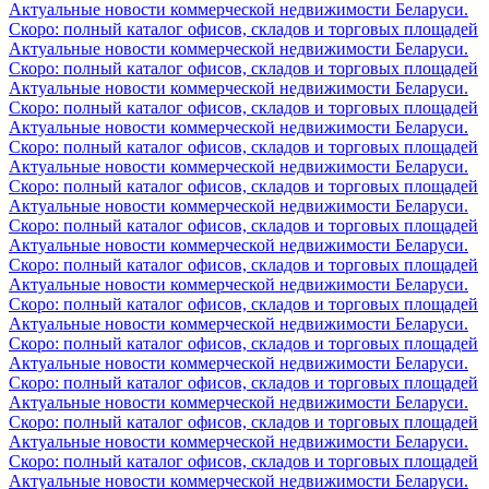
Актуальные новости коммерческой недвижимости Беларуси.
Скоро: полный каталог офисов, складов и торговых площадей
Актуальные новости коммерческой недвижимости Беларуси.
Скоро: полный каталог офисов, складов и торговых площадей
Актуальные новости коммерческой недвижимости Беларуси.
Скоро: полный каталог офисов, складов и торговых площадей
Актуальные новости коммерческой недвижимости Беларуси.
Скоро: полный каталог офисов, складов и торговых площадей
Актуальные новости коммерческой недвижимости Беларуси.
Скоро: полный каталог офисов, складов и торговых площадей
Актуальные новости коммерческой недвижимости Беларуси.
Скоро: полный каталог офисов, складов и торговых площадей
Актуальные новости коммерческой недвижимости Беларуси.
Скоро: полный каталог офисов, складов и торговых площадей
Актуальные новости коммерческой недвижимости Беларуси.
Скоро: полный каталог офисов, складов и торговых площадей
Актуальные новости коммерческой недвижимости Беларуси.
Скоро: полный каталог офисов, складов и торговых площадей
Актуальные новости коммерческой недвижимости Беларуси.
Скоро: полный каталог офисов, складов и торговых площадей
Актуальные новости коммерческой недвижимости Беларуси.
Скоро: полный каталог офисов, складов и торговых площадей
Актуальные новости коммерческой недвижимости Беларуси.
Скоро: полный каталог офисов, складов и торговых площадей
Актуальные новости коммерческой недвижимости Беларуси.