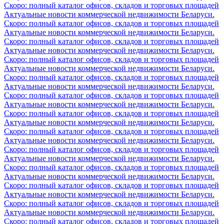
Скоро: полный каталог офисов, складов и торговых площадей
Актуальные новости коммерческой недвижимости Беларуси.
Скоро: полный каталог офисов, складов и торговых площадей
Актуальные новости коммерческой недвижимости Беларуси.
Скоро: полный каталог офисов, складов и торговых площадей
Актуальные новости коммерческой недвижимости Беларуси.
Скоро: полный каталог офисов, складов и торговых площадей
Актуальные новости коммерческой недвижимости Беларуси.
Скоро: полный каталог офисов, складов и торговых площадей
Актуальные новости коммерческой недвижимости Беларуси.
Скоро: полный каталог офисов, складов и торговых площадей
Актуальные новости коммерческой недвижимости Беларуси.
Скоро: полный каталог офисов, складов и торговых площадей
Актуальные новости коммерческой недвижимости Беларуси.
Скоро: полный каталог офисов, складов и торговых площадей
Актуальные новости коммерческой недвижимости Беларуси.
Скоро: полный каталог офисов, складов и торговых площадей
Актуальные новости коммерческой недвижимости Беларуси.
Скоро: полный каталог офисов, складов и торговых площадей
Актуальные новости коммерческой недвижимости Беларуси.
Скоро: полный каталог офисов, складов и торговых площадей
Актуальные новости коммерческой недвижимости Беларуси.
Скоро: полный каталог офисов, складов и торговых площадей
Актуальные новости коммерческой недвижимости Беларуси.
Скоро: полный каталог офисов, складов и торговых площадей