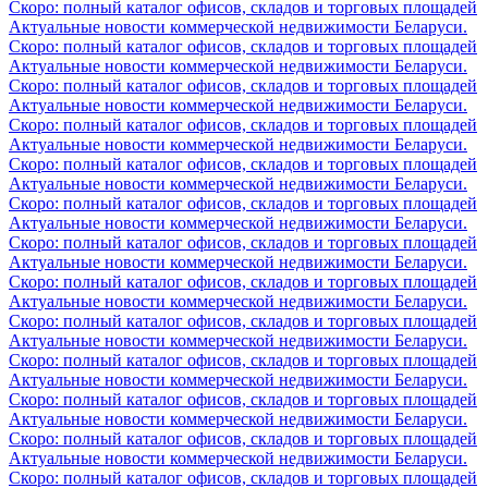
Скоро: полный каталог офисов, складов и торговых площадей
Актуальные новости коммерческой недвижимости Беларуси.
Скоро: полный каталог офисов, складов и торговых площадей
Актуальные новости коммерческой недвижимости Беларуси.
Скоро: полный каталог офисов, складов и торговых площадей
Актуальные новости коммерческой недвижимости Беларуси.
Скоро: полный каталог офисов, складов и торговых площадей
Актуальные новости коммерческой недвижимости Беларуси.
Скоро: полный каталог офисов, складов и торговых площадей
Актуальные новости коммерческой недвижимости Беларуси.
Скоро: полный каталог офисов, складов и торговых площадей
Актуальные новости коммерческой недвижимости Беларуси.
Скоро: полный каталог офисов, складов и торговых площадей
Актуальные новости коммерческой недвижимости Беларуси.
Скоро: полный каталог офисов, складов и торговых площадей
Актуальные новости коммерческой недвижимости Беларуси.
Скоро: полный каталог офисов, складов и торговых площадей
Актуальные новости коммерческой недвижимости Беларуси.
Скоро: полный каталог офисов, складов и торговых площадей
Актуальные новости коммерческой недвижимости Беларуси.
Скоро: полный каталог офисов, складов и торговых площадей
Актуальные новости коммерческой недвижимости Беларуси.
Скоро: полный каталог офисов, складов и торговых площадей
Актуальные новости коммерческой недвижимости Беларуси.
Скоро: полный каталог офисов, складов и торговых площадей