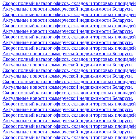
Скоро: полный каталог офисов, складов и торговых площадей
Актуальные новости коммерческой недвижимости Беларуси.
Скоро: полный каталог офисов, складов и торговых площадей
Актуальные новости коммерческой недвижимости Беларуси.
Скоро: полный каталог офисов, складов и торговых площадей
Актуальные новости коммерческой недвижимости Беларуси.
Скоро: полный каталог офисов, складов и торговых площадей
Актуальные новости коммерческой недвижимости Беларуси.
Скоро: полный каталог офисов, складов и торговых площадей
Актуальные новости коммерческой недвижимости Беларуси.
Скоро: полный каталог офисов, складов и торговых площадей
Актуальные новости коммерческой недвижимости Беларуси.
Скоро: полный каталог офисов, складов и торговых площадей
Актуальные новости коммерческой недвижимости Беларуси.
Скоро: полный каталог офисов, складов и торговых площадей
Актуальные новости коммерческой недвижимости Беларуси.
Скоро: полный каталог офисов, складов и торговых площадей
Актуальные новости коммерческой недвижимости Беларуси.
Скоро: полный каталог офисов, складов и торговых площадей
Актуальные новости коммерческой недвижимости Беларуси.
Скоро: полный каталог офисов, складов и торговых площадей
Актуальные новости коммерческой недвижимости Беларуси.
Скоро: полный каталог офисов, складов и торговых площадей
Актуальные новости коммерческой недвижимости Беларуси.
Скоро: полный каталог офисов, складов и торговых площадей