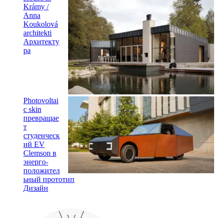
Krámy /
Anna
Koukolová
architekti
Архитекту
ра
Photovoltai
c skin
превращае
т
студенческ
ий EV
Clemson в
энерго-
положител
ьный прототип
Дизайн