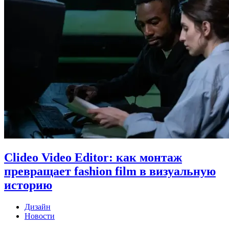
Clideo Video Editor: как монтаж
превращает fashion film в визуальную
историю
Дизайн
Новости