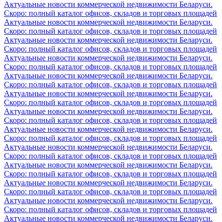
Актуальные новости коммерческой недвижимости Беларуси.
Скоро: полный каталог офисов, складов и торговых площадей
Актуальные новости коммерческой недвижимости Беларуси.
Скоро: полный каталог офисов, складов и торговых площадей
Актуальные новости коммерческой недвижимости Беларуси.
Скоро: полный каталог офисов, складов и торговых площадей
Актуальные новости коммерческой недвижимости Беларуси.
Скоро: полный каталог офисов, складов и торговых площадей
Актуальные новости коммерческой недвижимости Беларуси.
Скоро: полный каталог офисов, складов и торговых площадей
Актуальные новости коммерческой недвижимости Беларуси.
Скоро: полный каталог офисов, складов и торговых площадей
Актуальные новости коммерческой недвижимости Беларуси.
Скоро: полный каталог офисов, складов и торговых площадей
Актуальные новости коммерческой недвижимости Беларуси.
Скоро: полный каталог офисов, складов и торговых площадей
Актуальные новости коммерческой недвижимости Беларуси.
Скоро: полный каталог офисов, складов и торговых площадей
Актуальные новости коммерческой недвижимости Беларуси.
Скоро: полный каталог офисов, складов и торговых площадей
Актуальные новости коммерческой недвижимости Беларуси.
Скоро: полный каталог офисов, складов и торговых площадей
Актуальные новости коммерческой недвижимости Беларуси.
Скоро: полный каталог офисов, складов и торговых площадей
Актуальные новости коммерческой недвижимости Беларуси.