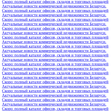
Скоро: полный каталог офисов, складов и торговых площадей
Актуальные новости коммерческой недвижимости Беларуси.
Скоро: полный каталог офисов, складов и торговых площадей
Актуальные новости коммерческой недвижимости Беларуси.
Скоро: полный каталог офисов, складов и торговых площадей
Актуальные новости коммерческой недвижимости Беларуси.
Скоро: полный каталог офисов, складов и торговых площадей
Актуальные новости коммерческой недвижимости Беларуси.
Скоро: полный каталог офисов, складов и торговых площадей
Актуальные новости коммерческой недвижимости Беларуси.
Скоро: полный каталог офисов, складов и торговых площадей
Актуальные новости коммерческой недвижимости Беларуси.
Скоро: полный каталог офисов, складов и торговых площадей
Актуальные новости коммерческой недвижимости Беларуси.
Скоро: полный каталог офисов, складов и торговых площадей
Актуальные новости коммерческой недвижимости Беларуси.
Скоро: полный каталог офисов, складов и торговых площадей
Актуальные новости коммерческой недвижимости Беларуси.
Скоро: полный каталог офисов, складов и торговых площадей
Актуальные новости коммерческой недвижимости Беларуси.
Скоро: полный каталог офисов, складов и торговых площадей
Актуальные новости коммерческой недвижимости Беларуси.
Скоро: полный каталог офисов, складов и торговых площадей
Актуальные новости коммерческой недвижимости Беларуси.
Скоро: полный каталог офисов, складов и торговых площадей