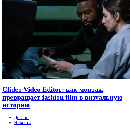
Clideo Video Editor: как монтаж
превращает fashion film в визуальную
историю
Дизайн
Новости