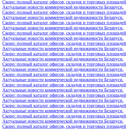
Скоро: полный каталог офисов, складов и торговых площадей
Актуальные новости коммерческой недвижимости Беларуси.
Скоро: полный каталог офисов, складов и торговых площадей
Актуальные новости коммерческой недвижимости Беларуси.
Скоро: полный каталог офисов, складов и торговых площадей
Актуальные новости коммерческой недвижимости Беларуси.
Скоро: полный каталог офисов, складов и торговых площадей
Актуальные новости коммерческой недвижимости Беларуси.
Скоро: полный каталог офисов, складов и торговых площадей
Актуальные новости коммерческой недвижимости Беларуси.
Скоро: полный каталог офисов, складов и торговых площадей
Актуальные новости коммерческой недвижимости Беларуси.
Скоро: полный каталог офисов, складов и торговых площадей
Актуальные новости коммерческой недвижимости Беларуси.
Скоро: полный каталог офисов, складов и торговых площадей
Актуальные новости коммерческой недвижимости Беларуси.
Скоро: полный каталог офисов, складов и торговых площадей
Актуальные новости коммерческой недвижимости Беларуси.
Скоро: полный каталог офисов, складов и торговых площадей
Актуальные новости коммерческой недвижимости Беларуси.
Скоро: полный каталог офисов, складов и торговых площадей
Актуальные новости коммерческой недвижимости Беларуси.
Скоро: полный каталог офисов, складов и торговых площадей
Актуальные новости коммерческой недвижимости Беларуси.
Скоро: полный каталог офисов, складов и торговых площадей