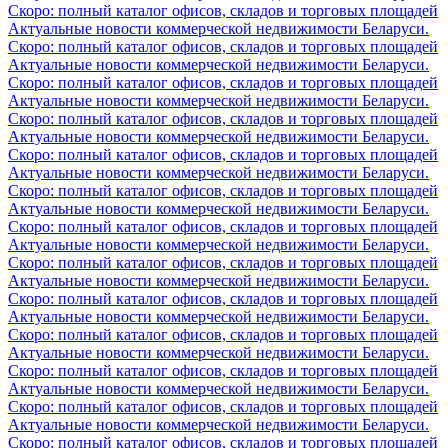
Скоро: полный каталог офисов, складов и торговых площадей
Актуальные новости коммерческой недвижимости Беларуси.
Скоро: полный каталог офисов, складов и торговых площадей
Актуальные новости коммерческой недвижимости Беларуси.
Скоро: полный каталог офисов, складов и торговых площадей
Актуальные новости коммерческой недвижимости Беларуси.
Скоро: полный каталог офисов, складов и торговых площадей
Актуальные новости коммерческой недвижимости Беларуси.
Скоро: полный каталог офисов, складов и торговых площадей
Актуальные новости коммерческой недвижимости Беларуси.
Скоро: полный каталог офисов, складов и торговых площадей
Актуальные новости коммерческой недвижимости Беларуси.
Скоро: полный каталог офисов, складов и торговых площадей
Актуальные новости коммерческой недвижимости Беларуси.
Скоро: полный каталог офисов, складов и торговых площадей
Актуальные новости коммерческой недвижимости Беларуси.
Скоро: полный каталог офисов, складов и торговых площадей
Актуальные новости коммерческой недвижимости Беларуси.
Скоро: полный каталог офисов, складов и торговых площадей
Актуальные новости коммерческой недвижимости Беларуси.
Скоро: полный каталог офисов, складов и торговых площадей
Актуальные новости коммерческой недвижимости Беларуси.
Скоро: полный каталог офисов, складов и торговых площадей
Актуальные новости коммерческой недвижимости Беларуси.
Скоро: полный каталог офисов, складов и торговых площадей