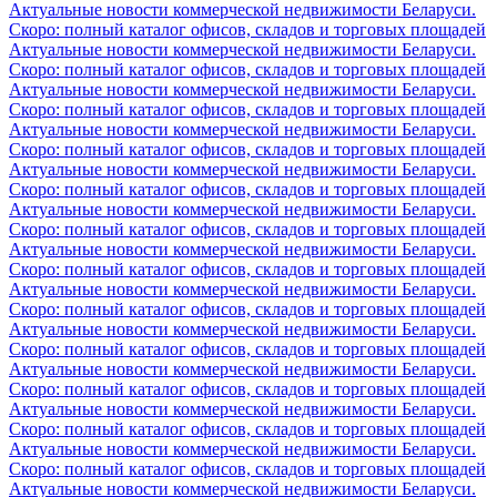
Актуальные новости коммерческой недвижимости Беларуси.
Скоро: полный каталог офисов, складов и торговых площадей
Актуальные новости коммерческой недвижимости Беларуси.
Скоро: полный каталог офисов, складов и торговых площадей
Актуальные новости коммерческой недвижимости Беларуси.
Скоро: полный каталог офисов, складов и торговых площадей
Актуальные новости коммерческой недвижимости Беларуси.
Скоро: полный каталог офисов, складов и торговых площадей
Актуальные новости коммерческой недвижимости Беларуси.
Скоро: полный каталог офисов, складов и торговых площадей
Актуальные новости коммерческой недвижимости Беларуси.
Скоро: полный каталог офисов, складов и торговых площадей
Актуальные новости коммерческой недвижимости Беларуси.
Скоро: полный каталог офисов, складов и торговых площадей
Актуальные новости коммерческой недвижимости Беларуси.
Скоро: полный каталог офисов, складов и торговых площадей
Актуальные новости коммерческой недвижимости Беларуси.
Скоро: полный каталог офисов, складов и торговых площадей
Актуальные новости коммерческой недвижимости Беларуси.
Скоро: полный каталог офисов, складов и торговых площадей
Актуальные новости коммерческой недвижимости Беларуси.
Скоро: полный каталог офисов, складов и торговых площадей
Актуальные новости коммерческой недвижимости Беларуси.
Скоро: полный каталог офисов, складов и торговых площадей
Актуальные новости коммерческой недвижимости Беларуси.