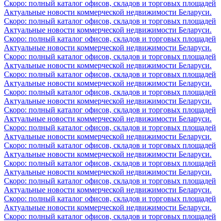
Скоро: полный каталог офисов, складов и торговых площадей
Актуальные новости коммерческой недвижимости Беларуси.
Скоро: полный каталог офисов, складов и торговых площадей
Актуальные новости коммерческой недвижимости Беларуси.
Скоро: полный каталог офисов, складов и торговых площадей
Актуальные новости коммерческой недвижимости Беларуси.
Скоро: полный каталог офисов, складов и торговых площадей
Актуальные новости коммерческой недвижимости Беларуси.
Скоро: полный каталог офисов, складов и торговых площадей
Актуальные новости коммерческой недвижимости Беларуси.
Скоро: полный каталог офисов, складов и торговых площадей
Актуальные новости коммерческой недвижимости Беларуси.
Скоро: полный каталог офисов, складов и торговых площадей
Актуальные новости коммерческой недвижимости Беларуси.
Скоро: полный каталог офисов, складов и торговых площадей
Актуальные новости коммерческой недвижимости Беларуси.
Скоро: полный каталог офисов, складов и торговых площадей
Актуальные новости коммерческой недвижимости Беларуси.
Скоро: полный каталог офисов, складов и торговых площадей
Актуальные новости коммерческой недвижимости Беларуси.
Скоро: полный каталог офисов, складов и торговых площадей
Актуальные новости коммерческой недвижимости Беларуси.
Скоро: полный каталог офисов, складов и торговых площадей
Актуальные новости коммерческой недвижимости Беларуси.
Скоро: полный каталог офисов, складов и торговых площадей