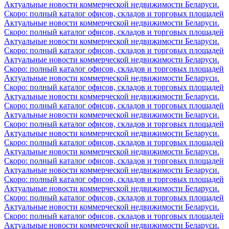
Актуальные новости коммерческой недвижимости Беларуси.
Скоро: полный каталог офисов, складов и торговых площадей
Актуальные новости коммерческой недвижимости Беларуси.
Скоро: полный каталог офисов, складов и торговых площадей
Актуальные новости коммерческой недвижимости Беларуси.
Скоро: полный каталог офисов, складов и торговых площадей
Актуальные новости коммерческой недвижимости Беларуси.
Скоро: полный каталог офисов, складов и торговых площадей
Актуальные новости коммерческой недвижимости Беларуси.
Скоро: полный каталог офисов, складов и торговых площадей
Актуальные новости коммерческой недвижимости Беларуси.
Скоро: полный каталог офисов, складов и торговых площадей
Актуальные новости коммерческой недвижимости Беларуси.
Скоро: полный каталог офисов, складов и торговых площадей
Актуальные новости коммерческой недвижимости Беларуси.
Скоро: полный каталог офисов, складов и торговых площадей
Актуальные новости коммерческой недвижимости Беларуси.
Скоро: полный каталог офисов, складов и торговых площадей
Актуальные новости коммерческой недвижимости Беларуси.
Скоро: полный каталог офисов, складов и торговых площадей
Актуальные новости коммерческой недвижимости Беларуси.
Скоро: полный каталог офисов, складов и торговых площадей
Актуальные новости коммерческой недвижимости Беларуси.
Скоро: полный каталог офисов, складов и торговых площадей
Актуальные новости коммерческой недвижимости Беларуси.