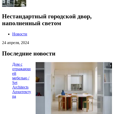
Нестандартный городской двор,
наполненный светом
Новости
24 апреля, 2024
Последние новости
Дом с
отражающ
ей
мебелью /
Set
Architects
Архитекту
ра