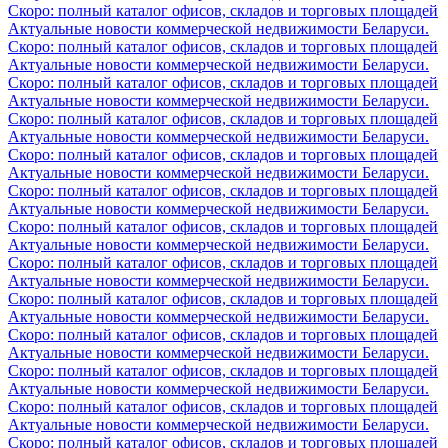
Скоро: полный каталог офисов, складов и торговых площадей
Актуальные новости коммерческой недвижимости Беларуси.
Скоро: полный каталог офисов, складов и торговых площадей
Актуальные новости коммерческой недвижимости Беларуси.
Скоро: полный каталог офисов, складов и торговых площадей
Актуальные новости коммерческой недвижимости Беларуси.
Скоро: полный каталог офисов, складов и торговых площадей
Актуальные новости коммерческой недвижимости Беларуси.
Скоро: полный каталог офисов, складов и торговых площадей
Актуальные новости коммерческой недвижимости Беларуси.
Скоро: полный каталог офисов, складов и торговых площадей
Актуальные новости коммерческой недвижимости Беларуси.
Скоро: полный каталог офисов, складов и торговых площадей
Актуальные новости коммерческой недвижимости Беларуси.
Скоро: полный каталог офисов, складов и торговых площадей
Актуальные новости коммерческой недвижимости Беларуси.
Скоро: полный каталог офисов, складов и торговых площадей
Актуальные новости коммерческой недвижимости Беларуси.
Скоро: полный каталог офисов, складов и торговых площадей
Актуальные новости коммерческой недвижимости Беларуси.
Скоро: полный каталог офисов, складов и торговых площадей
Актуальные новости коммерческой недвижимости Беларуси.
Скоро: полный каталог офисов, складов и торговых площадей
Актуальные новости коммерческой недвижимости Беларуси.
Скоро: полный каталог офисов, складов и торговых площадей