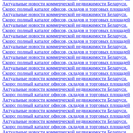
Актуальные новости коммерческой недвижимости Беларуси.
Скоро: полный каталог офисов, складов и торговых площадей
Актуальные новости коммерческой недвижимости Беларуси.
Скоро: полный каталог офисов, складов и торговых площадей
Актуальные новости коммерческой недвижимости Беларуси.
Скоро: полный каталог офисов, складов и торговых площадей
Актуальные новости коммерческой недвижимости Беларуси.
Скоро: полный каталог офисов, складов и торговых площадей
Актуальные новости коммерческой недвижимости Беларуси.
Скоро: полный каталог офисов, складов и торговых площадей
Актуальные новости коммерческой недвижимости Беларуси.
Скоро: полный каталог офисов, складов и торговых площадей
Актуальные новости коммерческой недвижимости Беларуси.
Скоро: полный каталог офисов, складов и торговых площадей
Актуальные новости коммерческой недвижимости Беларуси.
Скоро: полный каталог офисов, складов и торговых площадей
Актуальные новости коммерческой недвижимости Беларуси.
Скоро: полный каталог офисов, складов и торговых площадей
Актуальные новости коммерческой недвижимости Беларуси.
Скоро: полный каталог офисов, складов и торговых площадей
Актуальные новости коммерческой недвижимости Беларуси.
Скоро: полный каталог офисов, складов и торговых площадей
Актуальные новости коммерческой недвижимости Беларуси.
Скоро: полный каталог офисов, складов и торговых площадей
Актуальные новости коммерческой недвижимости Беларуси.