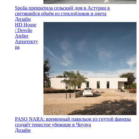
Spolia превратила сельский дом в Астурии в
светящийся объём из стеклоблоков и цвета
Дизайн
HD House
/ Desvão
Atelier
Архитекту
ра
PASO NARA: временный павильон из гнутой фанеры
создаёт тенистое убежище в Чиуауа
Дизайн