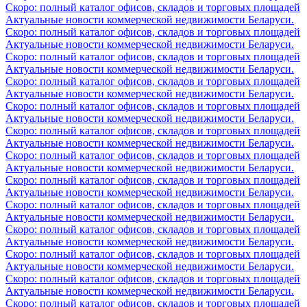
Скоро: полный каталог офисов, складов и торговых площадей
Актуальные новости коммерческой недвижимости Беларуси.
Скоро: полный каталог офисов, складов и торговых площадей
Актуальные новости коммерческой недвижимости Беларуси.
Скоро: полный каталог офисов, складов и торговых площадей
Актуальные новости коммерческой недвижимости Беларуси.
Скоро: полный каталог офисов, складов и торговых площадей
Актуальные новости коммерческой недвижимости Беларуси.
Скоро: полный каталог офисов, складов и торговых площадей
Актуальные новости коммерческой недвижимости Беларуси.
Скоро: полный каталог офисов, складов и торговых площадей
Актуальные новости коммерческой недвижимости Беларуси.
Скоро: полный каталог офисов, складов и торговых площадей
Актуальные новости коммерческой недвижимости Беларуси.
Скоро: полный каталог офисов, складов и торговых площадей
Актуальные новости коммерческой недвижимости Беларуси.
Скоро: полный каталог офисов, складов и торговых площадей
Актуальные новости коммерческой недвижимости Беларуси.
Скоро: полный каталог офисов, складов и торговых площадей
Актуальные новости коммерческой недвижимости Беларуси.
Скоро: полный каталог офисов, складов и торговых площадей
Актуальные новости коммерческой недвижимости Беларуси.
Скоро: полный каталог офисов, складов и торговых площадей
Актуальные новости коммерческой недвижимости Беларуси.
Скоро: полный каталог офисов, складов и торговых площадей