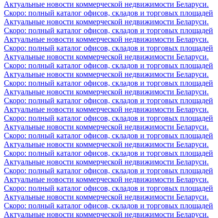
Актуальные новости коммерческой недвижимости Беларуси.
Скоро: полный каталог офисов, складов и торговых площадей
Актуальные новости коммерческой недвижимости Беларуси.
Скоро: полный каталог офисов, складов и торговых площадей
Актуальные новости коммерческой недвижимости Беларуси.
Скоро: полный каталог офисов, складов и торговых площадей
Актуальные новости коммерческой недвижимости Беларуси.
Скоро: полный каталог офисов, складов и торговых площадей
Актуальные новости коммерческой недвижимости Беларуси.
Скоро: полный каталог офисов, складов и торговых площадей
Актуальные новости коммерческой недвижимости Беларуси.
Скоро: полный каталог офисов, складов и торговых площадей
Актуальные новости коммерческой недвижимости Беларуси.
Скоро: полный каталог офисов, складов и торговых площадей
Актуальные новости коммерческой недвижимости Беларуси.
Скоро: полный каталог офисов, складов и торговых площадей
Актуальные новости коммерческой недвижимости Беларуси.
Скоро: полный каталог офисов, складов и торговых площадей
Актуальные новости коммерческой недвижимости Беларуси.
Скоро: полный каталог офисов, складов и торговых площадей
Актуальные новости коммерческой недвижимости Беларуси.
Скоро: полный каталог офисов, складов и торговых площадей
Актуальные новости коммерческой недвижимости Беларуси.
Скоро: полный каталог офисов, складов и торговых площадей
Актуальные новости коммерческой недвижимости Беларуси.