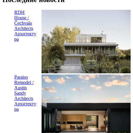
RDH
House /
Čechvala
Architects
Архитекту
ра
Paraiso
Remodel /
Austin
Sandy
Architects
Архитекту
ра