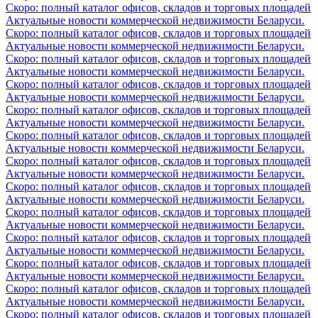
Скоро: полный каталог офисов, складов и торговых площадей
Актуальные новости коммерческой недвижимости Беларуси.
Скоро: полный каталог офисов, складов и торговых площадей
Актуальные новости коммерческой недвижимости Беларуси.
Скоро: полный каталог офисов, складов и торговых площадей
Актуальные новости коммерческой недвижимости Беларуси.
Скоро: полный каталог офисов, складов и торговых площадей
Актуальные новости коммерческой недвижимости Беларуси.
Скоро: полный каталог офисов, складов и торговых площадей
Актуальные новости коммерческой недвижимости Беларуси.
Скоро: полный каталог офисов, складов и торговых площадей
Актуальные новости коммерческой недвижимости Беларуси.
Скоро: полный каталог офисов, складов и торговых площадей
Актуальные новости коммерческой недвижимости Беларуси.
Скоро: полный каталог офисов, складов и торговых площадей
Актуальные новости коммерческой недвижимости Беларуси.
Скоро: полный каталог офисов, складов и торговых площадей
Актуальные новости коммерческой недвижимости Беларуси.
Скоро: полный каталог офисов, складов и торговых площадей
Актуальные новости коммерческой недвижимости Беларуси.
Скоро: полный каталог офисов, складов и торговых площадей
Актуальные новости коммерческой недвижимости Беларуси.
Скоро: полный каталог офисов, складов и торговых площадей
Актуальные новости коммерческой недвижимости Беларуси.
Скоро: полный каталог офисов, складов и торговых площадей