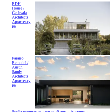
RDH
House /
Čechvala
Architects
Архитекту
ра
Paraiso
Remodel /
Austin
Sandy
Architects
Архитекту
ра
Spolia превратила сельский дом в Астурии в