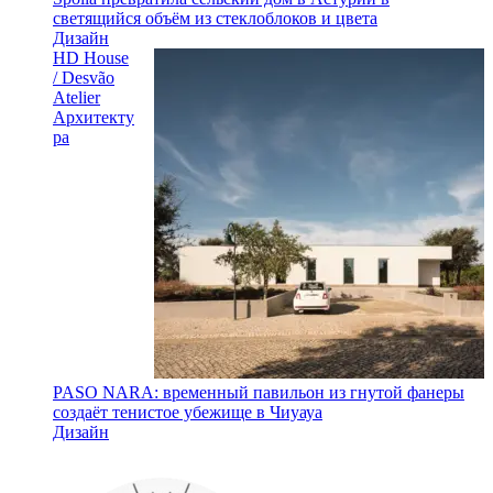
светящийся объём из стеклоблоков и цвета
Дизайн
HD House
/ Desvão
Atelier
Архитекту
ра
PASO NARA: временный павильон из гнутой фанеры
создаёт тенистое убежище в Чиуауа
Дизайн