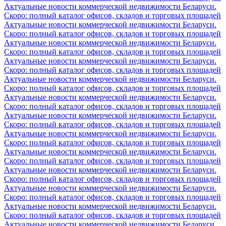
Актуальные новости коммерческой недвижимости Беларуси.
Скоро: полный каталог офисов, складов и торговых площадей
Актуальные новости коммерческой недвижимости Беларуси.
Скоро: полный каталог офисов, складов и торговых площадей
Актуальные новости коммерческой недвижимости Беларуси.
Скоро: полный каталог офисов, складов и торговых площадей
Актуальные новости коммерческой недвижимости Беларуси.
Скоро: полный каталог офисов, складов и торговых площадей
Актуальные новости коммерческой недвижимости Беларуси.
Скоро: полный каталог офисов, складов и торговых площадей
Актуальные новости коммерческой недвижимости Беларуси.
Скоро: полный каталог офисов, складов и торговых площадей
Актуальные новости коммерческой недвижимости Беларуси.
Скоро: полный каталог офисов, складов и торговых площадей
Актуальные новости коммерческой недвижимости Беларуси.
Скоро: полный каталог офисов, складов и торговых площадей
Актуальные новости коммерческой недвижимости Беларуси.
Скоро: полный каталог офисов, складов и торговых площадей
Актуальные новости коммерческой недвижимости Беларуси.
Скоро: полный каталог офисов, складов и торговых площадей
Актуальные новости коммерческой недвижимости Беларуси.
Скоро: полный каталог офисов, складов и торговых площадей
Актуальные новости коммерческой недвижимости Беларуси.
Скоро: полный каталог офисов, складов и торговых площадей
Актуальные новости коммерческой недвижимости Беларуси.