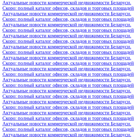
Актуальные новости коммерческой недвижимости Беларуси.
Скоро: полный каталог офисов, складов и торговых площадей
Актуальные новости коммерческой недвижимости Беларуси.
Скоро: полный каталог офисов, складов и торговых площадей
Актуальные новости коммерческой недвижимости Беларуси.
Скоро: полный каталог офисов, складов и торговых площадей
Актуальные новости коммерческой недвижимости Беларуси.
Скоро: полный каталог офисов, складов и торговых площадей
Актуальные новости коммерческой недвижимости Беларуси.
Скоро: полный каталог офисов, складов и торговых площадей
Актуальные новости коммерческой недвижимости Беларуси.
Скоро: полный каталог офисов, складов и торговых площадей
Актуальные новости коммерческой недвижимости Беларуси.
Скоро: полный каталог офисов, складов и торговых площадей
Актуальные новости коммерческой недвижимости Беларуси.
Скоро: полный каталог офисов, складов и торговых площадей
Актуальные новости коммерческой недвижимости Беларуси.
Скоро: полный каталог офисов, складов и торговых площадей
Актуальные новости коммерческой недвижимости Беларуси.
Скоро: полный каталог офисов, складов и торговых площадей
Актуальные новости коммерческой недвижимости Беларуси.
Скоро: полный каталог офисов, складов и торговых площадей
Актуальные новости коммерческой недвижимости Беларуси.
Скоро: полный каталог офисов, складов и торговых площадей
Актуальные новости коммерческой недвижимости Беларуси.