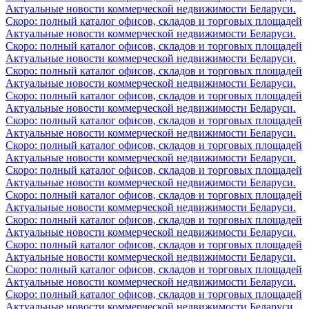
Актуальные новости коммерческой недвижимости Беларуси.
Скоро: полный каталог офисов, складов и торговых площадей
Актуальные новости коммерческой недвижимости Беларуси.
Скоро: полный каталог офисов, складов и торговых площадей
Актуальные новости коммерческой недвижимости Беларуси.
Скоро: полный каталог офисов, складов и торговых площадей
Актуальные новости коммерческой недвижимости Беларуси.
Скоро: полный каталог офисов, складов и торговых площадей
Актуальные новости коммерческой недвижимости Беларуси.
Скоро: полный каталог офисов, складов и торговых площадей
Актуальные новости коммерческой недвижимости Беларуси.
Скоро: полный каталог офисов, складов и торговых площадей
Актуальные новости коммерческой недвижимости Беларуси.
Скоро: полный каталог офисов, складов и торговых площадей
Актуальные новости коммерческой недвижимости Беларуси.
Скоро: полный каталог офисов, складов и торговых площадей
Актуальные новости коммерческой недвижимости Беларуси.
Скоро: полный каталог офисов, складов и торговых площадей
Актуальные новости коммерческой недвижимости Беларуси.
Скоро: полный каталог офисов, складов и торговых площадей
Актуальные новости коммерческой недвижимости Беларуси.
Скоро: полный каталог офисов, складов и торговых площадей
Актуальные новости коммерческой недвижимости Беларуси.
Скоро: полный каталог офисов, складов и торговых площадей
Актуальные новости коммерческой недвижимости Беларуси.