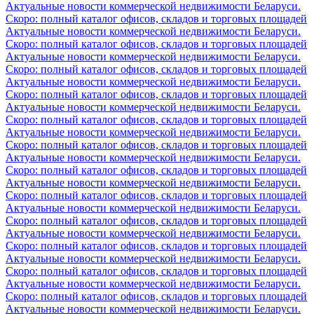
Актуальные новости коммерческой недвижимости Беларуси.
Скоро: полный каталог офисов, складов и торговых площадей
Актуальные новости коммерческой недвижимости Беларуси.
Скоро: полный каталог офисов, складов и торговых площадей
Актуальные новости коммерческой недвижимости Беларуси.
Скоро: полный каталог офисов, складов и торговых площадей
Актуальные новости коммерческой недвижимости Беларуси.
Скоро: полный каталог офисов, складов и торговых площадей
Актуальные новости коммерческой недвижимости Беларуси.
Скоро: полный каталог офисов, складов и торговых площадей
Актуальные новости коммерческой недвижимости Беларуси.
Скоро: полный каталог офисов, складов и торговых площадей
Актуальные новости коммерческой недвижимости Беларуси.
Скоро: полный каталог офисов, складов и торговых площадей
Актуальные новости коммерческой недвижимости Беларуси.
Скоро: полный каталог офисов, складов и торговых площадей
Актуальные новости коммерческой недвижимости Беларуси.
Скоро: полный каталог офисов, складов и торговых площадей
Актуальные новости коммерческой недвижимости Беларуси.
Скоро: полный каталог офисов, складов и торговых площадей
Актуальные новости коммерческой недвижимости Беларуси.
Скоро: полный каталог офисов, складов и торговых площадей
Актуальные новости коммерческой недвижимости Беларуси.
Скоро: полный каталог офисов, складов и торговых площадей
Актуальные новости коммерческой недвижимости Беларуси.