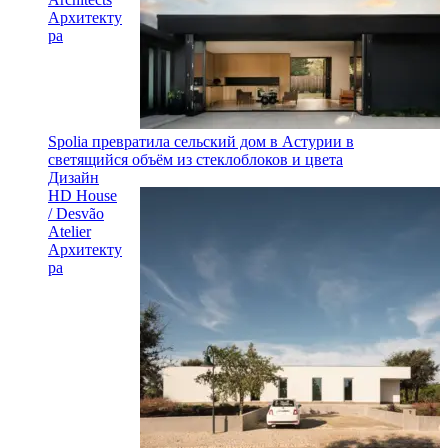
Архитекту
ра
Spolia превратила сельский дом в Астурии в
светящийся объём из стеклоблоков и цвета
Дизайн
HD House
/ Desvão
Atelier
Архитекту
ра