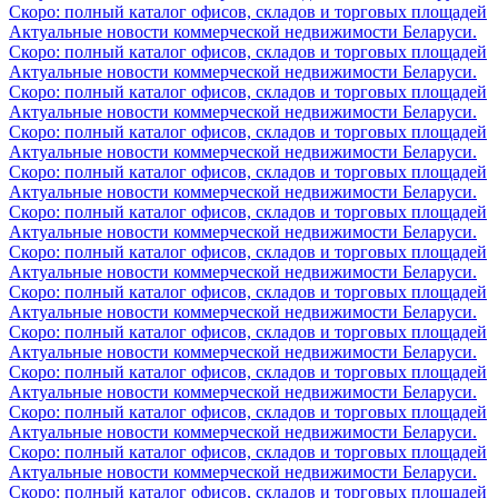
Скоро: полный каталог офисов, складов и торговых площадей
Актуальные новости коммерческой недвижимости Беларуси.
Скоро: полный каталог офисов, складов и торговых площадей
Актуальные новости коммерческой недвижимости Беларуси.
Скоро: полный каталог офисов, складов и торговых площадей
Актуальные новости коммерческой недвижимости Беларуси.
Скоро: полный каталог офисов, складов и торговых площадей
Актуальные новости коммерческой недвижимости Беларуси.
Скоро: полный каталог офисов, складов и торговых площадей
Актуальные новости коммерческой недвижимости Беларуси.
Скоро: полный каталог офисов, складов и торговых площадей
Актуальные новости коммерческой недвижимости Беларуси.
Скоро: полный каталог офисов, складов и торговых площадей
Актуальные новости коммерческой недвижимости Беларуси.
Скоро: полный каталог офисов, складов и торговых площадей
Актуальные новости коммерческой недвижимости Беларуси.
Скоро: полный каталог офисов, складов и торговых площадей
Актуальные новости коммерческой недвижимости Беларуси.
Скоро: полный каталог офисов, складов и торговых площадей
Актуальные новости коммерческой недвижимости Беларуси.
Скоро: полный каталог офисов, складов и торговых площадей
Актуальные новости коммерческой недвижимости Беларуси.
Скоро: полный каталог офисов, складов и торговых площадей
Актуальные новости коммерческой недвижимости Беларуси.
Скоро: полный каталог офисов, складов и торговых площадей