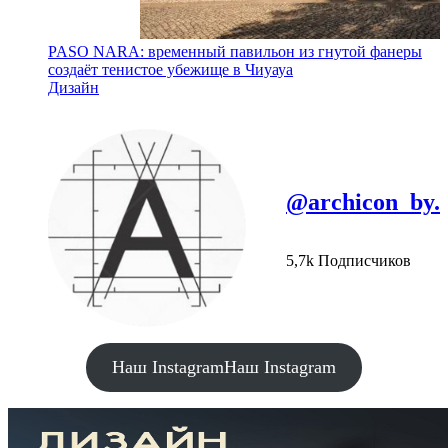
PASO NARA: временный павильон из гнутой фанеры
создаёт тенистое убежище в Чиуауа
Дизайн
@archicon_by.
5,7k Подписчиков
Наш Instagram
Наш Instagram