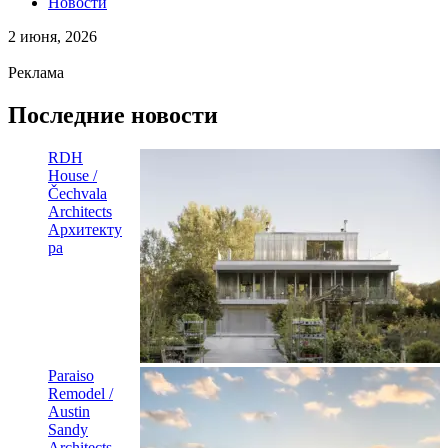
Новости
2 июня, 2026
Реклама
Последние новости
RDH
House /
Čechvala
Architects
Архитекту
ра
Paraiso
Remodel /
Austin
Sandy
Architects