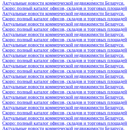
Актуальные новости коммерческой недвижимости Беларуси.
Скоро: полный каталог офисов, складов и торговых площадей
Актуальные новости коммерческой недвижимости Беларуси.
Скоро: полный каталог офисов, складов и торговых площадей
Актуальные новости коммерческой недвижимости Беларуси.
Скоро: полный каталог офисов, складов и торговых площадей
Актуальные новости коммерческой недвижимости Беларуси.
Скоро: полный каталог офисов, складов и торговых площадей
Актуальные новости коммерческой недвижимости Беларуси.
Скоро: полный каталог офисов, складов и торговых площадей
Актуальные новости коммерческой недвижимости Беларуси.
Скоро: полный каталог офисов, складов и торговых площадей
Актуальные новости коммерческой недвижимости Беларуси.
Скоро: полный каталог офисов, складов и торговых площадей
Актуальные новости коммерческой недвижимости Беларуси.
Скоро: полный каталог офисов, складов и торговых площадей
Актуальные новости коммерческой недвижимости Беларуси.
Скоро: полный каталог офисов, складов и торговых площадей
Актуальные новости коммерческой недвижимости Беларуси.
Скоро: полный каталог офисов, складов и торговых площадей
Актуальные новости коммерческой недвижимости Беларуси.
Скоро: полный каталог офисов, складов и торговых площадей
Актуальные новости коммерческой недвижимости Беларуси.
Скоро: полный каталог офисов, складов и торговых площадей
Актуальные новости коммерческой недвижимости Беларуси.