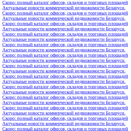
Скоро: полный каталог офисов, складов и торговых площадей
Актуальные новости коммерческой недвижимости Беларуси.
Скоро: полный каталог офисов, складов и торговых площадей
Актуальные новости коммерческой недвижимости Беларуси.
Скоро: полный каталог офисов, складов и торговых площадей
Актуальные новости коммерческой недвижимости Беларуси.
Скоро: полный каталог офисов, складов и торговых площадей
Актуальные новости коммерческой недвижимости Беларуси.
Скоро: полный каталог офисов, складов и торговых площадей
Актуальные новости коммерческой недвижимости Беларуси.
Скоро: полный каталог офисов, складов и торговых площадей
Актуальные новости коммерческой недвижимости Беларуси.
Скоро: полный каталог офисов, складов и торговых площадей
Актуальные новости коммерческой недвижимости Беларуси.
Скоро: полный каталог офисов, складов и торговых площадей
Актуальные новости коммерческой недвижимости Беларуси.
Скоро: полный каталог офисов, складов и торговых площадей
Актуальные новости коммерческой недвижимости Беларуси.
Скоро: полный каталог офисов, складов и торговых площадей
Актуальные новости коммерческой недвижимости Беларуси.
Скоро: полный каталог офисов, складов и торговых площадей
Актуальные новости коммерческой недвижимости Беларуси.
Скоро: полный каталог офисов, складов и торговых площадей
Актуальные новости коммерческой недвижимости Беларуси.
Скоро: полный каталог офисов, складов и торговых площадей