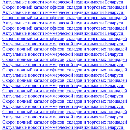
Актуальные новости коммерческой недвижимости Беларуси.
Скоро: полный каталог офисов, складов и торговых площадей
Актуальные новости коммерческой недвижимости Беларуси.
Скоро: полный каталог офисов, складов и торговых площадей
Актуальные новости коммерческой недвижимости Беларуси.
Скоро: полный каталог офисов, складов и торговых площадей
Актуальные новости коммерческой недвижимости Беларуси.
Скоро: полный каталог офисов, складов и торговых площадей
Актуальные новости коммерческой недвижимости Беларуси.
Скоро: полный каталог офисов, складов и торговых площадей
Актуальные новости коммерческой недвижимости Беларуси.
Скоро: полный каталог офисов, складов и торговых площадей
Актуальные новости коммерческой недвижимости Беларуси.
Скоро: полный каталог офисов, складов и торговых площадей
Актуальные новости коммерческой недвижимости Беларуси.
Скоро: полный каталог офисов, складов и торговых площадей
Актуальные новости коммерческой недвижимости Беларуси.
Скоро: полный каталог офисов, складов и торговых площадей
Актуальные новости коммерческой недвижимости Беларуси.
Скоро: полный каталог офисов, складов и торговых площадей
Актуальные новости коммерческой недвижимости Беларуси.
Скоро: полный каталог офисов, складов и торговых площадей
Актуальные новости коммерческой недвижимости Беларуси.
Скоро: полный каталог офисов, складов и торговых площадей
Актуальные новости коммерческой недвижимости Беларуси.