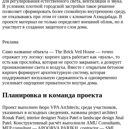
для регулирования естественного света, вентиляции и звука.
В условиях плотной городской застройки такое решение
позволяет сформировать более спокойную внутреннюю среду,
не отказываясь при этом от связи с климатом Ахмадабада. В
проекте материал не только определяет внешний облик, но и
участвует в создании защитного слоя дома.
Реклама
Само название объекта — The Brick Veil House — точно
отражает эту логику: кирпич здесь работает как «вуаль», то
есть как прослойка, которая не просто закрывает, а дозирует
проникновение света и воздуха. Вместе с открытым бетоном
кирпич формирует архитектурную систему, которая
поддерживает визуальную сдержанность и одновременно
усиливает ощущение приватности внутри дома.
Планировка и команда проекта
Проект выполнен бюро VPA Architects; среди участников,
указанных в исходных сведениях, названы project architect
Ronak Patel, interior designer Naiya Patel и landscape design Jinal
Patel. Конструктивный расчёт выполнили AMU Consultants,
MEP consultant — APOORVA PARIKH, contractor — SMI