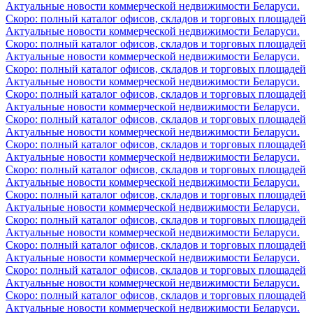
Актуальные новости коммерческой недвижимости Беларуси.
Скоро: полный каталог офисов, складов и торговых площадей
Актуальные новости коммерческой недвижимости Беларуси.
Скоро: полный каталог офисов, складов и торговых площадей
Актуальные новости коммерческой недвижимости Беларуси.
Скоро: полный каталог офисов, складов и торговых площадей
Актуальные новости коммерческой недвижимости Беларуси.
Скоро: полный каталог офисов, складов и торговых площадей
Актуальные новости коммерческой недвижимости Беларуси.
Скоро: полный каталог офисов, складов и торговых площадей
Актуальные новости коммерческой недвижимости Беларуси.
Скоро: полный каталог офисов, складов и торговых площадей
Актуальные новости коммерческой недвижимости Беларуси.
Скоро: полный каталог офисов, складов и торговых площадей
Актуальные новости коммерческой недвижимости Беларуси.
Скоро: полный каталог офисов, складов и торговых площадей
Актуальные новости коммерческой недвижимости Беларуси.
Скоро: полный каталог офисов, складов и торговых площадей
Актуальные новости коммерческой недвижимости Беларуси.
Скоро: полный каталог офисов, складов и торговых площадей
Актуальные новости коммерческой недвижимости Беларуси.
Скоро: полный каталог офисов, складов и торговых площадей
Актуальные новости коммерческой недвижимости Беларуси.
Скоро: полный каталог офисов, складов и торговых площадей
Актуальные новости коммерческой недвижимости Беларуси.