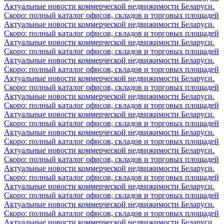
Актуальные новости коммерческой недвижимости Беларуси.
Скоро: полный каталог офисов, складов и торговых площадей
Актуальные новости коммерческой недвижимости Беларуси.
Скоро: полный каталог офисов, складов и торговых площадей
Актуальные новости коммерческой недвижимости Беларуси.
Скоро: полный каталог офисов, складов и торговых площадей
Актуальные новости коммерческой недвижимости Беларуси.
Скоро: полный каталог офисов, складов и торговых площадей
Актуальные новости коммерческой недвижимости Беларуси.
Скоро: полный каталог офисов, складов и торговых площадей
Актуальные новости коммерческой недвижимости Беларуси.
Скоро: полный каталог офисов, складов и торговых площадей
Актуальные новости коммерческой недвижимости Беларуси.
Скоро: полный каталог офисов, складов и торговых площадей
Актуальные новости коммерческой недвижимости Беларуси.
Скоро: полный каталог офисов, складов и торговых площадей
Актуальные новости коммерческой недвижимости Беларуси.
Скоро: полный каталог офисов, складов и торговых площадей
Актуальные новости коммерческой недвижимости Беларуси.
Скоро: полный каталог офисов, складов и торговых площадей
Актуальные новости коммерческой недвижимости Беларуси.
Скоро: полный каталог офисов, складов и торговых площадей
Актуальные новости коммерческой недвижимости Беларуси.
Скоро: полный каталог офисов, складов и торговых площадей
Актуальные новости коммерческой недвижимости Беларуси.