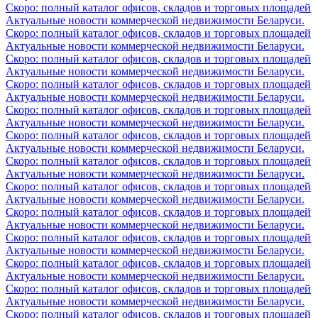
Скоро: полный каталог офисов, складов и торговых площадей
Актуальные новости коммерческой недвижимости Беларуси.
Скоро: полный каталог офисов, складов и торговых площадей
Актуальные новости коммерческой недвижимости Беларуси.
Скоро: полный каталог офисов, складов и торговых площадей
Актуальные новости коммерческой недвижимости Беларуси.
Скоро: полный каталог офисов, складов и торговых площадей
Актуальные новости коммерческой недвижимости Беларуси.
Скоро: полный каталог офисов, складов и торговых площадей
Актуальные новости коммерческой недвижимости Беларуси.
Скоро: полный каталог офисов, складов и торговых площадей
Актуальные новости коммерческой недвижимости Беларуси.
Скоро: полный каталог офисов, складов и торговых площадей
Актуальные новости коммерческой недвижимости Беларуси.
Скоро: полный каталог офисов, складов и торговых площадей
Актуальные новости коммерческой недвижимости Беларуси.
Скоро: полный каталог офисов, складов и торговых площадей
Актуальные новости коммерческой недвижимости Беларуси.
Скоро: полный каталог офисов, складов и торговых площадей
Актуальные новости коммерческой недвижимости Беларуси.
Скоро: полный каталог офисов, складов и торговых площадей
Актуальные новости коммерческой недвижимости Беларуси.
Скоро: полный каталог офисов, складов и торговых площадей
Актуальные новости коммерческой недвижимости Беларуси.
Скоро: полный каталог офисов, складов и торговых площадей