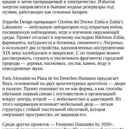
крыши и затем превращаемый в электричество. Избыток
энергии направляется в бывшие водные резервуары под
путями, работающие как сезонные батареи.
Zeppelin Design превращает Glorieta del Doctor Zubía в Zubía’s
Laboratory — небольшую лабораторию под открытым небом,
посвященную наблюдению, игре и изучению окружающей
среды. Проект отсылает к научному наследию Ildefonso Zubía,
фармацевта, натуралиста и ботаника, связанного с Логроньо,
и использует два устройства, вдохновленных инструментами
XIX века: калейдоскоп и микроскоп. С их помощью можно
рассматривать, слушать и увеличивать фрагменты городской
природы — деревья, насекомых, листья, камни, воду и
повседневные звуки.
Faris Alossaimi на Plaza de los Derechos Humanos предлагает
Bayn, основанный на двух архитектурных архетипах — дворе
и палатке. Проект понимает их не как формы, а как способы
обитания: первый связан с постоянством и организацией
вокруг центра, второй — с мобильностью и адаптацией. Из
этого напряжения возникает мобильный двор — легкая
структура с гибкой текстильной оболочкой, которая
очерчивает пространство, не закрывая его.
Среди других проектов — Frontones Danzantes by 2050+,