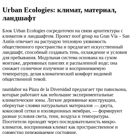
Urban Ecologies: климат, материал,
ландшафт
Блок Urban Ecologies сосредоточен на связи архитектуры с
климатом и ландшафтом. Проект noof group на Gran Vía – San
Antón отвечает на растущую тепловую уязвимость
общественного пространства и предлагает искусственный
ландшафт, способный создавать тень, охлаждение и условия
для пребывания. Модульная система основана на сухом
монтаже, деревянных панелях и распыленной воде; она
снижает солнечное излучение и воспринимаемую
температуру, делая климатический комфорт видимой
общественной темой.
raumlabor на Plaza de la Diversidad предлагает три павильона,
которые работают как небольшие экспериментальные
климатические зоны. Легкие деревянные конструкции,
обернутые слоями натуральных материалов — джута,
кокосовой сетки и изоляционных мембран, — формируют
разные условия света, тени, воздуха и температуры.
Посетители проходят через последовательность микро-
климатов, воспринимая климат как пространственное и
совместно переживаемое состояние.