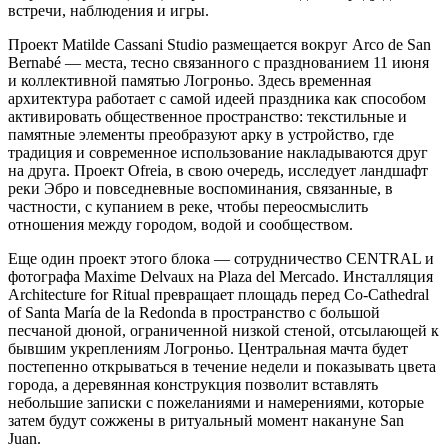
встречи, наблюдения и игры.
Проект Matilde Cassani Studio размещается вокруг Arco de San
Bernabé — места, тесно связанного с празднованием 11 июня
и коллективной памятью Логроньо. Здесь временная
архитектура работает с самой идеей праздника как способом
активировать общественное пространство: текстильные и
памятные элементы преобразуют арку в устройство, где
традиция и современное использование накладываются друг
на друга. Проект Ofreia, в свою очередь, исследует ландшафт
реки Эбро и повседневные воспоминания, связанные, в
частности, с купанием в реке, чтобы переосмыслить
отношения между городом, водой и сообществом.
Еще один проект этого блока — сотрудничество CENTRAL и
фотографа Maxime Delvaux на Plaza del Mercado. Инсталляция
Architecture for Ritual превращает площадь перед Co-Cathedral
of Santa María de la Redonda в пространство с большой
песчаной дюной, ограниченной низкой стеной, отсылающей к
бывшим укреплениям Логроньо. Центральная мачта будет
постепенно открываться в течение недели и показывать цвета
города, а деревянная конструкция позволит вставлять
небольшие записки с пожеланиями и намерениями, которые
затем будут сожжены в ритуальный момент накануне San
Juan.