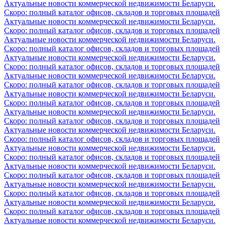
Актуальные новости коммерческой недвижимости Беларуси.
Скоро: полный каталог офисов, складов и торговых площадей
Актуальные новости коммерческой недвижимости Беларуси.
Скоро: полный каталог офисов, складов и торговых площадей
Актуальные новости коммерческой недвижимости Беларуси.
Скоро: полный каталог офисов, складов и торговых площадей
Актуальные новости коммерческой недвижимости Беларуси.
Скоро: полный каталог офисов, складов и торговых площадей
Актуальные новости коммерческой недвижимости Беларуси.
Скоро: полный каталог офисов, складов и торговых площадей
Актуальные новости коммерческой недвижимости Беларуси.
Скоро: полный каталог офисов, складов и торговых площадей
Актуальные новости коммерческой недвижимости Беларуси.
Скоро: полный каталог офисов, складов и торговых площадей
Актуальные новости коммерческой недвижимости Беларуси.
Скоро: полный каталог офисов, складов и торговых площадей
Актуальные новости коммерческой недвижимости Беларуси.
Скоро: полный каталог офисов, складов и торговых площадей
Актуальные новости коммерческой недвижимости Беларуси.
Скоро: полный каталог офисов, складов и торговых площадей
Актуальные новости коммерческой недвижимости Беларуси.
Скоро: полный каталог офисов, складов и торговых площадей
Актуальные новости коммерческой недвижимости Беларуси.
Скоро: полный каталог офисов, складов и торговых площадей
Актуальные новости коммерческой недвижимости Беларуси.