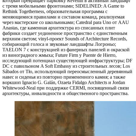
который превращает парковку Revellín в активный ландшафт
с тремя мобильными фронтонами; SIDELINED: A Game to
Rethink Togetherness, образовательная программа с
меняющимися правилами и составом команд, реализуемая
через мастерские со школьниками; Catedral para Uno от AAU
Anastas, где каменная архитектура из списанных плит
фабрики создает уединенное пространство с единственным
верхним светом; vinyl-проект Sounds of Architecture Records,
собирающий голоса и звуковые ландшафты Логроньо;
TAELON 7 с конструкцией из фанерных панелей и окраской
из виноградного жмыха; Future Firm у Puente de Hierro,
исследующий потенциал существующей инфраструктуры; DF
DC с павильоном A Soft Embassy из строительных лесов; Los
Sábados от Tło, использующий переосмысленный деревянный
навес и сиденья из повторно примененного камня; а также
воркшоп Ignacio G. Galán, Ozaeta Fidalgo Architects и Jordan
Whitewood-Neal при поддержке CERMI, посвященный связи
архитектуры, инвалидности и общественного пространства.