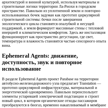
архитектурой и винной культурой, используя материалы и
строительные логики территории Ла-Риохи в городском
пространстве. Павильон из уплотненной земли и повторно
использованных бочек задуман как прототип циркулярной
строительной системы: бочки после завершения
энологического цикла становятся опалубкой и несущей
поддержкой, а земля формирует массивные стены с тепловой
инерцией и климатическим комфортом. Здесь же инсталляция
функционирует как пространство дегустации, где свет,
температура и влажность становятся частью сенсорного опыта
вина.
Ephemeral Agents: движение,
доступность, звук и повторное
использование
В разделе Ephemeral Agents проект Parabase на территории
автобусно-железнодорожного узла предлагает Transtation —
прототип циркулярной инфраструктуры, материальной и
энергетической одновременно. Павильон переиспользует
элементы устаревшей электрической подстанции и строит
новый цикл, в котором органические отходы пассажиров
преобразуются в биогаз, временно накапливаемый в мембране