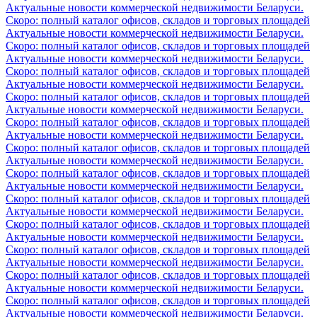
Актуальные новости коммерческой недвижимости Беларуси.
Скоро: полный каталог офисов, складов и торговых площадей
Актуальные новости коммерческой недвижимости Беларуси.
Скоро: полный каталог офисов, складов и торговых площадей
Актуальные новости коммерческой недвижимости Беларуси.
Скоро: полный каталог офисов, складов и торговых площадей
Актуальные новости коммерческой недвижимости Беларуси.
Скоро: полный каталог офисов, складов и торговых площадей
Актуальные новости коммерческой недвижимости Беларуси.
Скоро: полный каталог офисов, складов и торговых площадей
Актуальные новости коммерческой недвижимости Беларуси.
Скоро: полный каталог офисов, складов и торговых площадей
Актуальные новости коммерческой недвижимости Беларуси.
Скоро: полный каталог офисов, складов и торговых площадей
Актуальные новости коммерческой недвижимости Беларуси.
Скоро: полный каталог офисов, складов и торговых площадей
Актуальные новости коммерческой недвижимости Беларуси.
Скоро: полный каталог офисов, складов и торговых площадей
Актуальные новости коммерческой недвижимости Беларуси.
Скоро: полный каталог офисов, складов и торговых площадей
Актуальные новости коммерческой недвижимости Беларуси.
Скоро: полный каталог офисов, складов и торговых площадей
Актуальные новости коммерческой недвижимости Беларуси.
Скоро: полный каталог офисов, складов и торговых площадей
Актуальные новости коммерческой недвижимости Беларуси.