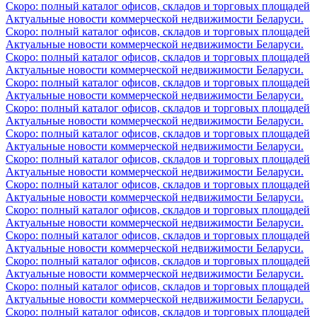
Скоро: полный каталог офисов, складов и торговых площадей
Актуальные новости коммерческой недвижимости Беларуси.
Скоро: полный каталог офисов, складов и торговых площадей
Актуальные новости коммерческой недвижимости Беларуси.
Скоро: полный каталог офисов, складов и торговых площадей
Актуальные новости коммерческой недвижимости Беларуси.
Скоро: полный каталог офисов, складов и торговых площадей
Актуальные новости коммерческой недвижимости Беларуси.
Скоро: полный каталог офисов, складов и торговых площадей
Актуальные новости коммерческой недвижимости Беларуси.
Скоро: полный каталог офисов, складов и торговых площадей
Актуальные новости коммерческой недвижимости Беларуси.
Скоро: полный каталог офисов, складов и торговых площадей
Актуальные новости коммерческой недвижимости Беларуси.
Скоро: полный каталог офисов, складов и торговых площадей
Актуальные новости коммерческой недвижимости Беларуси.
Скоро: полный каталог офисов, складов и торговых площадей
Актуальные новости коммерческой недвижимости Беларуси.
Скоро: полный каталог офисов, складов и торговых площадей
Актуальные новости коммерческой недвижимости Беларуси.
Скоро: полный каталог офисов, складов и торговых площадей
Актуальные новости коммерческой недвижимости Беларуси.
Скоро: полный каталог офисов, складов и торговых площадей
Актуальные новости коммерческой недвижимости Беларуси.
Скоро: полный каталог офисов, складов и торговых площадей