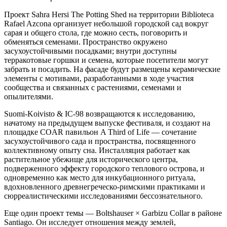
Проект Sahra Hersi The Potting Shed на территории Biblioteca
Rafael Azcona организует небольшой городской сад вокруг
сарая и общего стола, где можно сесть, поговорить и
обменяться семенами. Пространство окружено
засухоустойчивыми посадками; внутри доступны
терракотовые горшки и семена, которые посетители могут
забрать и посадить. На фасаде будут размещены керамические
элементы с мотивами, разработанными в ходе участия
сообщества и связанных с растениями, семенами и
опылителями.
Suomi-Koivisto & IC-98 возвращаются к исследованию,
начатому на предыдущем выпуске фестиваля, и создают на
площадке COAR павильон A Third of Life — сочетание
засухоустойчивого сада и пространства, посвященного
коллективному опыту сна. Инсталляция работает как
растительное убежище для исторического центра,
подверженного эффекту городского теплового острова, и
одновременно как место для инкубационного ритуала,
вдохновленного древнегреческо-римскими практиками и
сюрреалистическими исследованиями бессознательного.
Еще один проект темы — Boltshauser × Garbizu Collar в районе
Santiago. Он исследует отношения между землей,