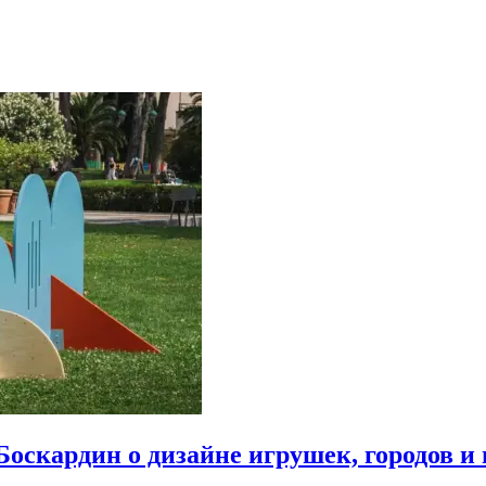
Боскардин о дизайне игрушек, городов и