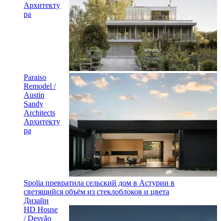
Архитекту
ра
Paraiso
Remodel /
Austin
Sandy
Architects
Архитекту
ра
Spolia превратила сельский дом в Астурии в
светящийся объём из стеклоблоков и цвета
Дизайн
HD House
/ Desvão