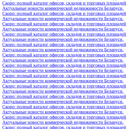
Скоро: полный каталог офисов, складов и торговых площадей
Актуальные новости коммерческой недвижимости Беларуси.
Скоро: полный каталог офисов, складов и торговых площадей
Актуальные новости коммерческой недвижимости Беларуси.
Скоро: полный каталог офисов, складов и торговых площадей
Актуальные новости коммерческой недвижимости Беларуси.
Скоро: полный каталог офисов, складов и торговых площадей
Актуальные новости коммерческой недвижимости Беларуси.
Скоро: полный каталог офисов, складов и торговых площадей
Актуальные новости коммерческой недвижимости Беларуси.
Скоро: полный каталог офисов, складов и торговых площадей
Актуальные новости коммерческой недвижимости Беларуси.
Скоро: полный каталог офисов, складов и торговых площадей
Актуальные новости коммерческой недвижимости Беларуси.
Скоро: полный каталог офисов, складов и торговых площадей
Актуальные новости коммерческой недвижимости Беларуси.
Скоро: полный каталог офисов, складов и торговых площадей
Актуальные новости коммерческой недвижимости Беларуси.
Скоро: полный каталог офисов, складов и торговых площадей
Актуальные новости коммерческой недвижимости Беларуси.
Скоро: полный каталог офисов, складов и торговых площадей
Актуальные новости коммерческой недвижимости Беларуси.
Скоро: полный каталог офисов, складов и торговых площадей
Актуальные новости коммерческой недвижимости Беларуси.
Скоро: полный каталог офисов, складов и торговых площадей