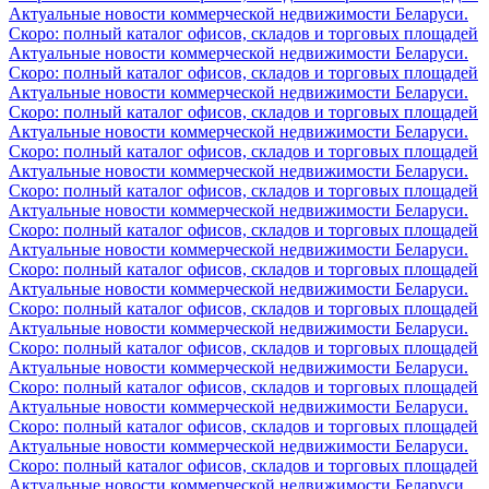
Актуальные новости коммерческой недвижимости Беларуси.
Скоро: полный каталог офисов, складов и торговых площадей
Актуальные новости коммерческой недвижимости Беларуси.
Скоро: полный каталог офисов, складов и торговых площадей
Актуальные новости коммерческой недвижимости Беларуси.
Скоро: полный каталог офисов, складов и торговых площадей
Актуальные новости коммерческой недвижимости Беларуси.
Скоро: полный каталог офисов, складов и торговых площадей
Актуальные новости коммерческой недвижимости Беларуси.
Скоро: полный каталог офисов, складов и торговых площадей
Актуальные новости коммерческой недвижимости Беларуси.
Скоро: полный каталог офисов, складов и торговых площадей
Актуальные новости коммерческой недвижимости Беларуси.
Скоро: полный каталог офисов, складов и торговых площадей
Актуальные новости коммерческой недвижимости Беларуси.
Скоро: полный каталог офисов, складов и торговых площадей
Актуальные новости коммерческой недвижимости Беларуси.
Скоро: полный каталог офисов, складов и торговых площадей
Актуальные новости коммерческой недвижимости Беларуси.
Скоро: полный каталог офисов, складов и торговых площадей
Актуальные новости коммерческой недвижимости Беларуси.
Скоро: полный каталог офисов, складов и торговых площадей
Актуальные новости коммерческой недвижимости Беларуси.
Скоро: полный каталог офисов, складов и торговых площадей
Актуальные новости коммерческой недвижимости Беларуси.