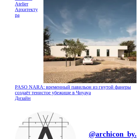
Atelier
Архитекту
ра
PASO NARA: временный павильон из гнутой фанеры
создаёт тенистое убежище в Чиуауа
Дизайн
@archicon_by.