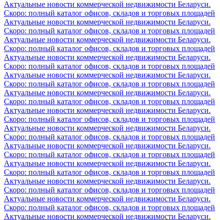
Актуальные новости коммерческой недвижимости Беларуси.
Скоро: полный каталог офисов, складов и торговых площадей
Актуальные новости коммерческой недвижимости Беларуси.
Скоро: полный каталог офисов, складов и торговых площадей
Актуальные новости коммерческой недвижимости Беларуси.
Скоро: полный каталог офисов, складов и торговых площадей
Актуальные новости коммерческой недвижимости Беларуси.
Скоро: полный каталог офисов, складов и торговых площадей
Актуальные новости коммерческой недвижимости Беларуси.
Скоро: полный каталог офисов, складов и торговых площадей
Актуальные новости коммерческой недвижимости Беларуси.
Скоро: полный каталог офисов, складов и торговых площадей
Актуальные новости коммерческой недвижимости Беларуси.
Скоро: полный каталог офисов, складов и торговых площадей
Актуальные новости коммерческой недвижимости Беларуси.
Скоро: полный каталог офисов, складов и торговых площадей
Актуальные новости коммерческой недвижимости Беларуси.
Скоро: полный каталог офисов, складов и торговых площадей
Актуальные новости коммерческой недвижимости Беларуси.
Скоро: полный каталог офисов, складов и торговых площадей
Актуальные новости коммерческой недвижимости Беларуси.
Скоро: полный каталог офисов, складов и торговых площадей
Актуальные новости коммерческой недвижимости Беларуси.
Скоро: полный каталог офисов, складов и торговых площадей
Актуальные новости коммерческой недвижимости Беларуси.