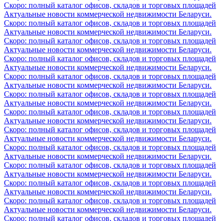
Скоро: полный каталог офисов, складов и торговых площадей
Актуальные новости коммерческой недвижимости Беларуси.
Скоро: полный каталог офисов, складов и торговых площадей
Актуальные новости коммерческой недвижимости Беларуси.
Скоро: полный каталог офисов, складов и торговых площадей
Актуальные новости коммерческой недвижимости Беларуси.
Скоро: полный каталог офисов, складов и торговых площадей
Актуальные новости коммерческой недвижимости Беларуси.
Скоро: полный каталог офисов, складов и торговых площадей
Актуальные новости коммерческой недвижимости Беларуси.
Скоро: полный каталог офисов, складов и торговых площадей
Актуальные новости коммерческой недвижимости Беларуси.
Скоро: полный каталог офисов, складов и торговых площадей
Актуальные новости коммерческой недвижимости Беларуси.
Скоро: полный каталог офисов, складов и торговых площадей
Актуальные новости коммерческой недвижимости Беларуси.
Скоро: полный каталог офисов, складов и торговых площадей
Актуальные новости коммерческой недвижимости Беларуси.
Скоро: полный каталог офисов, складов и торговых площадей
Актуальные новости коммерческой недвижимости Беларуси.
Скоро: полный каталог офисов, складов и торговых площадей
Актуальные новости коммерческой недвижимости Беларуси.
Скоро: полный каталог офисов, складов и торговых площадей
Актуальные новости коммерческой недвижимости Беларуси.
Скоро: полный каталог офисов, складов и торговых площадей