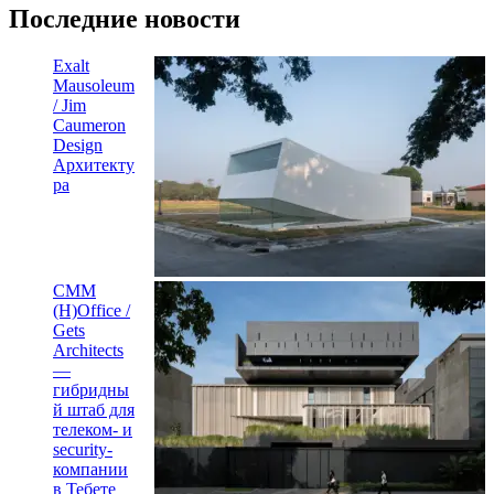
Последние новости
Exalt
Mausoleum
/ Jim
Caumeron
Design
Архитекту
ра
CMM
(H)Office /
Gets
Architects
—
гибридны
й штаб для
телеком- и
security-
компании
в Тебете