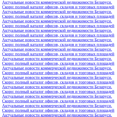
Актуальные новости коммерческой недвижимости Беларуси.
Скоро: полный каталог офисов, складов и торговых площадей
Актуальные новости коммерческой недвижимости Беларуси.
Скоро: полный каталог офисов, складов и торговых площадей
Актуальные новости коммерческой недвижимости Беларуси.
Скоро: полный каталог офисов, складов и торговых площадей
Актуальные новости коммерческой недвижимости Беларуси.
Скоро: полный каталог офисов, складов и торговых площадей
Актуальные новости коммерческой недвижимости Беларуси.
Скоро: полный каталог офисов, складов и торговых площадей
Актуальные новости коммерческой недвижимости Беларуси.
Скоро: полный каталог офисов, складов и торговых площадей
Актуальные новости коммерческой недвижимости Беларуси.
Скоро: полный каталог офисов, складов и торговых площадей
Актуальные новости коммерческой недвижимости Беларуси.
Скоро: полный каталог офисов, складов и торговых площадей
Актуальные новости коммерческой недвижимости Беларуси.
Скоро: полный каталог офисов, складов и торговых площадей
Актуальные новости коммерческой недвижимости Беларуси.
Скоро: полный каталог офисов, складов и торговых площадей
Актуальные новости коммерческой недвижимости Беларуси.
Скоро: полный каталог офисов, складов и торговых площадей
Актуальные новости коммерческой недвижимости Беларуси.
Скоро: полный каталог офисов, складов и торговых площадей
Актуальные новости коммерческой недвижимости Беларуси.