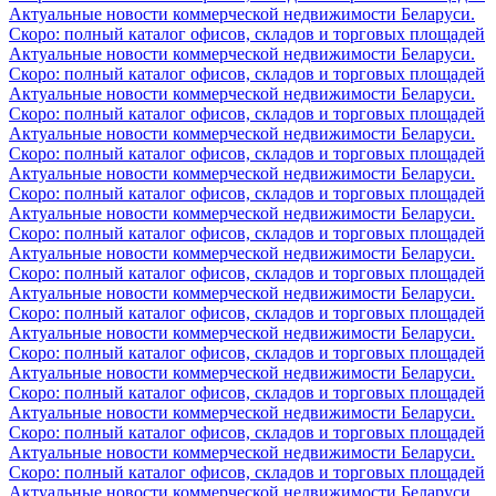
Актуальные новости коммерческой недвижимости Беларуси.
Скоро: полный каталог офисов, складов и торговых площадей
Актуальные новости коммерческой недвижимости Беларуси.
Скоро: полный каталог офисов, складов и торговых площадей
Актуальные новости коммерческой недвижимости Беларуси.
Скоро: полный каталог офисов, складов и торговых площадей
Актуальные новости коммерческой недвижимости Беларуси.
Скоро: полный каталог офисов, складов и торговых площадей
Актуальные новости коммерческой недвижимости Беларуси.
Скоро: полный каталог офисов, складов и торговых площадей
Актуальные новости коммерческой недвижимости Беларуси.
Скоро: полный каталог офисов, складов и торговых площадей
Актуальные новости коммерческой недвижимости Беларуси.
Скоро: полный каталог офисов, складов и торговых площадей
Актуальные новости коммерческой недвижимости Беларуси.
Скоро: полный каталог офисов, складов и торговых площадей
Актуальные новости коммерческой недвижимости Беларуси.
Скоро: полный каталог офисов, складов и торговых площадей
Актуальные новости коммерческой недвижимости Беларуси.
Скоро: полный каталог офисов, складов и торговых площадей
Актуальные новости коммерческой недвижимости Беларуси.
Скоро: полный каталог офисов, складов и торговых площадей
Актуальные новости коммерческой недвижимости Беларуси.
Скоро: полный каталог офисов, складов и торговых площадей
Актуальные новости коммерческой недвижимости Беларуси.