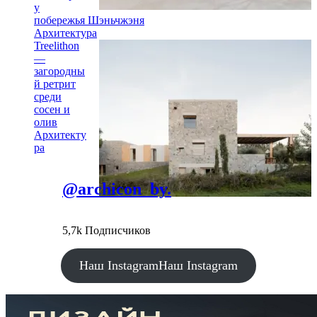
у
побережья Шэньчжэня
Архитектура
Treelithon
—
загородны
й ретрит
среди
сосен и
олив
Архитекту
ра
@archicon_by.
5,7k Подписчиков
Наш Instagram
Наш Instagram