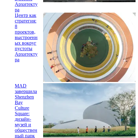
Архитекту
ра
Центр как
стратегия:
8
проектов,
выстроенн
ых вокруг
пустоты
Архитекту
ра
MAD
завершила
Shenzhen
Bay
Culture
Square:
дизайн-
музей и
обществен
ный парк