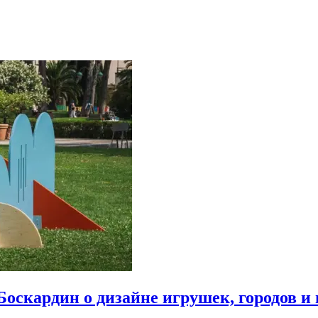
Боскардин о дизайне игрушек, городов и