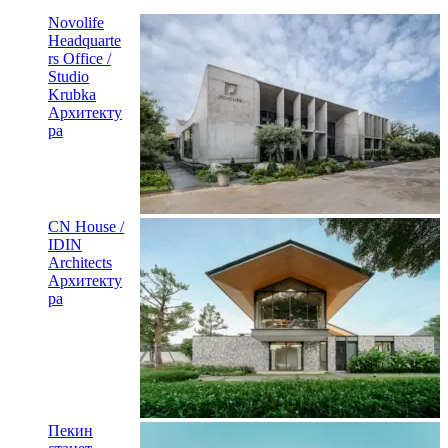
Novolife
Headquarte
rs Office /
Studio
Krubka
Архитекту
ра
CN House /
IDIN
Architects
Архитекту
ра
Пекин