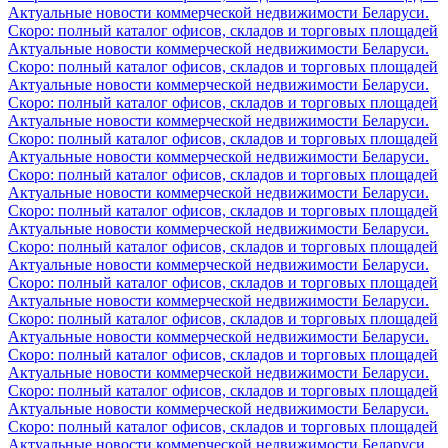
Актуальные новости коммерческой недвижимости Беларуси.
Скоро: полный каталог офисов, складов и торговых площадей
Актуальные новости коммерческой недвижимости Беларуси.
Скоро: полный каталог офисов, складов и торговых площадей
Актуальные новости коммерческой недвижимости Беларуси.
Скоро: полный каталог офисов, складов и торговых площадей
Актуальные новости коммерческой недвижимости Беларуси.
Скоро: полный каталог офисов, складов и торговых площадей
Актуальные новости коммерческой недвижимости Беларуси.
Скоро: полный каталог офисов, складов и торговых площадей
Актуальные новости коммерческой недвижимости Беларуси.
Скоро: полный каталог офисов, складов и торговых площадей
Актуальные новости коммерческой недвижимости Беларуси.
Скоро: полный каталог офисов, складов и торговых площадей
Актуальные новости коммерческой недвижимости Беларуси.
Скоро: полный каталог офисов, складов и торговых площадей
Актуальные новости коммерческой недвижимости Беларуси.
Скоро: полный каталог офисов, складов и торговых площадей
Актуальные новости коммерческой недвижимости Беларуси.
Скоро: полный каталог офисов, складов и торговых площадей
Актуальные новости коммерческой недвижимости Беларуси.
Скоро: полный каталог офисов, складов и торговых площадей
Актуальные новости коммерческой недвижимости Беларуси.
Скоро: полный каталог офисов, складов и торговых площадей
Актуальные новости коммерческой недвижимости Беларуси.