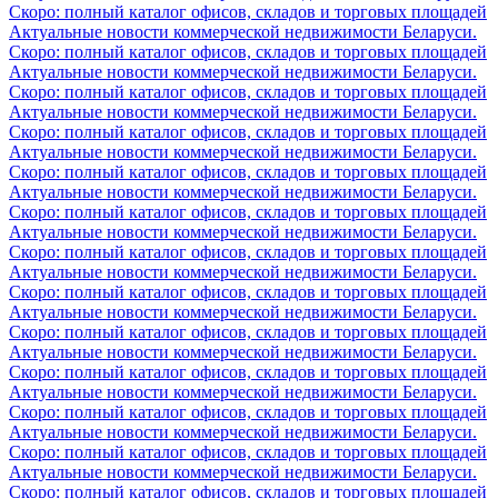
Скоро: полный каталог офисов, складов и торговых площадей
Актуальные новости коммерческой недвижимости Беларуси.
Скоро: полный каталог офисов, складов и торговых площадей
Актуальные новости коммерческой недвижимости Беларуси.
Скоро: полный каталог офисов, складов и торговых площадей
Актуальные новости коммерческой недвижимости Беларуси.
Скоро: полный каталог офисов, складов и торговых площадей
Актуальные новости коммерческой недвижимости Беларуси.
Скоро: полный каталог офисов, складов и торговых площадей
Актуальные новости коммерческой недвижимости Беларуси.
Скоро: полный каталог офисов, складов и торговых площадей
Актуальные новости коммерческой недвижимости Беларуси.
Скоро: полный каталог офисов, складов и торговых площадей
Актуальные новости коммерческой недвижимости Беларуси.
Скоро: полный каталог офисов, складов и торговых площадей
Актуальные новости коммерческой недвижимости Беларуси.
Скоро: полный каталог офисов, складов и торговых площадей
Актуальные новости коммерческой недвижимости Беларуси.
Скоро: полный каталог офисов, складов и торговых площадей
Актуальные новости коммерческой недвижимости Беларуси.
Скоро: полный каталог офисов, складов и торговых площадей
Актуальные новости коммерческой недвижимости Беларуси.
Скоро: полный каталог офисов, складов и торговых площадей
Актуальные новости коммерческой недвижимости Беларуси.
Скоро: полный каталог офисов, складов и торговых площадей