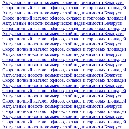
Актуальные новости коммерческой недвижимости Беларуси.
Скоро: полный каталог офисов, складов и торговых площадей
Актуальные новости коммерческой недвижимости Беларуси.
Скоро: полный каталог офисов, складов и торговых площадей
Актуальные новости коммерческой недвижимости Беларуси.
Скоро: полный каталог офисов, складов и торговых площадей
Актуальные новости коммерческой недвижимости Беларуси.
Скоро: полный каталог офисов, складов и торговых площадей
Актуальные новости коммерческой недвижимости Беларуси.
Скоро: полный каталог офисов, складов и торговых площадей
Актуальные новости коммерческой недвижимости Беларуси.
Скоро: полный каталог офисов, складов и торговых площадей
Актуальные новости коммерческой недвижимости Беларуси.
Скоро: полный каталог офисов, складов и торговых площадей
Актуальные новости коммерческой недвижимости Беларуси.
Скоро: полный каталог офисов, складов и торговых площадей
Актуальные новости коммерческой недвижимости Беларуси.
Скоро: полный каталог офисов, складов и торговых площадей
Актуальные новости коммерческой недвижимости Беларуси.
Скоро: полный каталог офисов, складов и торговых площадей
Актуальные новости коммерческой недвижимости Беларуси.
Скоро: полный каталог офисов, складов и торговых площадей
Актуальные новости коммерческой недвижимости Беларуси.
Скоро: полный каталог офисов, складов и торговых площадей
Актуальные новости коммерческой недвижимости Беларуси.