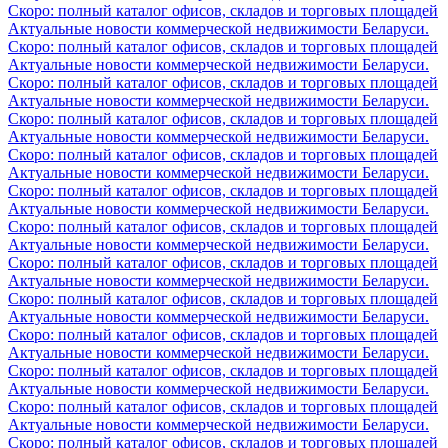
Скоро: полный каталог офисов, складов и торговых площадей
Актуальные новости коммерческой недвижимости Беларуси.
Скоро: полный каталог офисов, складов и торговых площадей
Актуальные новости коммерческой недвижимости Беларуси.
Скоро: полный каталог офисов, складов и торговых площадей
Актуальные новости коммерческой недвижимости Беларуси.
Скоро: полный каталог офисов, складов и торговых площадей
Актуальные новости коммерческой недвижимости Беларуси.
Скоро: полный каталог офисов, складов и торговых площадей
Актуальные новости коммерческой недвижимости Беларуси.
Скоро: полный каталог офисов, складов и торговых площадей
Актуальные новости коммерческой недвижимости Беларуси.
Скоро: полный каталог офисов, складов и торговых площадей
Актуальные новости коммерческой недвижимости Беларуси.
Скоро: полный каталог офисов, складов и торговых площадей
Актуальные новости коммерческой недвижимости Беларуси.
Скоро: полный каталог офисов, складов и торговых площадей
Актуальные новости коммерческой недвижимости Беларуси.
Скоро: полный каталог офисов, складов и торговых площадей
Актуальные новости коммерческой недвижимости Беларуси.
Скоро: полный каталог офисов, складов и торговых площадей
Актуальные новости коммерческой недвижимости Беларуси.
Скоро: полный каталог офисов, складов и торговых площадей
Актуальные новости коммерческой недвижимости Беларуси.
Скоро: полный каталог офисов, складов и торговых площадей