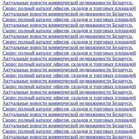
Актуальные новости коммерческой недвижимости Беларуси.
Скоро: полный каталог офисов, складов и торговых площадей
Актуальные новости коммерческой недвижимости Беларуси.
Скоро: полный каталог офисов, складов и торговых площадей
Актуальные новости коммерческой недвижимости Беларуси.
Скоро: полный каталог офисов, складов и торговых площадей
Актуальные новости коммерческой недвижимости Беларуси.
Скоро: полный каталог офисов, складов и торговых площадей
Актуальные новости коммерческой недвижимости Беларуси.
Скоро: полный каталог офисов, складов и торговых площадей
Актуальные новости коммерческой недвижимости Беларуси.
Скоро: полный каталог офисов, складов и торговых площадей
Актуальные новости коммерческой недвижимости Беларуси.
Скоро: полный каталог офисов, складов и торговых площадей
Актуальные новости коммерческой недвижимости Беларуси.
Скоро: полный каталог офисов, складов и торговых площадей
Актуальные новости коммерческой недвижимости Беларуси.
Скоро: полный каталог офисов, складов и торговых площадей
Актуальные новости коммерческой недвижимости Беларуси.
Скоро: полный каталог офисов, складов и торговых площадей
Актуальные новости коммерческой недвижимости Беларуси.
Скоро: полный каталог офисов, складов и торговых площадей
Актуальные новости коммерческой недвижимости Беларуси.
Скоро: полный каталог офисов, складов и торговых площадей
Актуальные новости коммерческой недвижимости Беларуси.