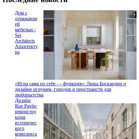
Дом с
отражающ
ей
мебелью /
Set
Architects
Архитекту
ра
«Игра сама по себе — функция»: Люка Боскардин о
дизайне игрушек, городов и пространств для
любопытства
Дизайн
Rue Pavée:
реконстру
кция
историчес
кого
комплекса