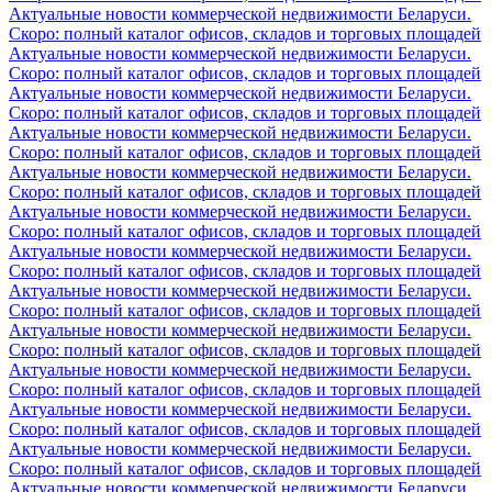
Актуальные новости коммерческой недвижимости Беларуси.
Скоро: полный каталог офисов, складов и торговых площадей
Актуальные новости коммерческой недвижимости Беларуси.
Скоро: полный каталог офисов, складов и торговых площадей
Актуальные новости коммерческой недвижимости Беларуси.
Скоро: полный каталог офисов, складов и торговых площадей
Актуальные новости коммерческой недвижимости Беларуси.
Скоро: полный каталог офисов, складов и торговых площадей
Актуальные новости коммерческой недвижимости Беларуси.
Скоро: полный каталог офисов, складов и торговых площадей
Актуальные новости коммерческой недвижимости Беларуси.
Скоро: полный каталог офисов, складов и торговых площадей
Актуальные новости коммерческой недвижимости Беларуси.
Скоро: полный каталог офисов, складов и торговых площадей
Актуальные новости коммерческой недвижимости Беларуси.
Скоро: полный каталог офисов, складов и торговых площадей
Актуальные новости коммерческой недвижимости Беларуси.
Скоро: полный каталог офисов, складов и торговых площадей
Актуальные новости коммерческой недвижимости Беларуси.
Скоро: полный каталог офисов, складов и торговых площадей
Актуальные новости коммерческой недвижимости Беларуси.
Скоро: полный каталог офисов, складов и торговых площадей
Актуальные новости коммерческой недвижимости Беларуси.
Скоро: полный каталог офисов, складов и торговых площадей
Актуальные новости коммерческой недвижимости Беларуси.