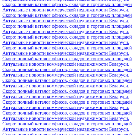
Скоро: полный каталог офисов, складов и торговых площадей
Актуальные новости коммерческой недвижимости Беларуси.
Скоро: полный каталог офисов, складов и торговых площадей
Актуальные новости коммерческой недвижимости Беларуси.
Скоро: полный каталог офисов, складов и торговых площадей
Актуальные новости коммерческой недвижимости Беларуси.
Скоро: полный каталог офисов, складов и торговых площадей
Актуальные новости коммерческой недвижимости Беларуси.
Скоро: полный каталог офисов, складов и торговых площадей
Актуальные новости коммерческой недвижимости Беларуси.
Скоро: полный каталог офисов, складов и торговых площадей
Актуальные новости коммерческой недвижимости Беларуси.
Скоро: полный каталог офисов, складов и торговых площадей
Актуальные новости коммерческой недвижимости Беларуси.
Скоро: полный каталог офисов, складов и торговых площадей
Актуальные новости коммерческой недвижимости Беларуси.
Скоро: полный каталог офисов, складов и торговых площадей
Актуальные новости коммерческой недвижимости Беларуси.
Скоро: полный каталог офисов, складов и торговых площадей
Актуальные новости коммерческой недвижимости Беларуси.
Скоро: полный каталог офисов, складов и торговых площадей
Актуальные новости коммерческой недвижимости Беларуси.
Скоро: полный каталог офисов, складов и торговых площадей
Актуальные новости коммерческой недвижимости Беларуси.
Скоро: полный каталог офисов, складов и торговых площадей