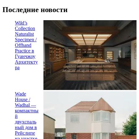
Последние новости
Wild’s
Collection
Naturalist
Specimen /
Offhand
Practice в
Гуанчжоу
Архитекту
ра
Wade
House /
Wadhal —
компактны
й
двухспаль
ный дом в
Рейслипе
на участке