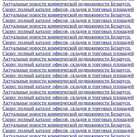
Актуальные новости коммерческой недвижимости Беларуси.
Скоро: полный каталог офисов, складов и торговых площадей
Актуальные новости коммерческой недвижимости Беларуси.
Скоро: полный каталог офисов, складов и торговых площадей
Актуальные новости коммерческой недвижимости Беларуси.
Скоро: полный каталог офисов, складов и торговых площадей
Актуальные новости коммерческой недвижимости Беларуси.
Скоро: полный каталог офисов, складов и торговых площадей
Актуальные новости коммерческой недвижимости Беларуси.
Скоро: полный каталог офисов, складов и торговых площадей
Актуальные новости коммерческой недвижимости Беларуси.
Скоро: полный каталог офисов, складов и торговых площадей
Актуальные новости коммерческой недвижимости Беларуси.
Скоро: полный каталог офисов, складов и торговых площадей
Актуальные новости коммерческой недвижимости Беларуси.
Скоро: полный каталог офисов, складов и торговых площадей
Актуальные новости коммерческой недвижимости Беларуси.
Скоро: полный каталог офисов, складов и торговых площадей
Актуальные новости коммерческой недвижимости Беларуси.
Скоро: полный каталог офисов, складов и торговых площадей
Актуальные новости коммерческой недвижимости Беларуси.
Скоро: полный каталог офисов, складов и торговых площадей
Актуальные новости коммерческой недвижимости Беларуси.
Скоро: полный каталог офисов, складов и торговых площадей
Актуальные новости коммерческой недвижимости Беларуси.