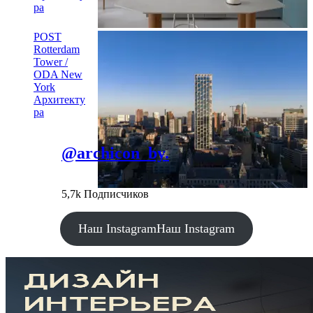
ра
POST
Rotterdam
Tower /
ODA New
York
Архитекту
ра
@archicon_by.
5,7k Подписчиков
Наш Instagram
Наш Instagram