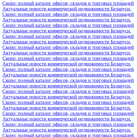
Скоро: полный каталог офисов, складов и торговых площадей
Актуальные новости коммерческой недвижимости Беларуси.
Скоро: полный каталог офисов, складов и торговых площадей
Актуальные новости коммерческой недвижимости Беларуси.
Скоро: полный каталог офисов, складов и торговых площадей
Актуальные новости коммерческой недвижимости Беларуси.
Скоро: полный каталог офисов, складов и торговых площадей
Актуальные новости коммерческой недвижимости Беларуси.
Скоро: полный каталог офисов, складов и торговых площадей
Актуальные новости коммерческой недвижимости Беларуси.
Скоро: полный каталог офисов, складов и торговых площадей
Актуальные новости коммерческой недвижимости Беларуси.
Скоро: полный каталог офисов, складов и торговых площадей
Актуальные новости коммерческой недвижимости Беларуси.
Скоро: полный каталог офисов, складов и торговых площадей
Актуальные новости коммерческой недвижимости Беларуси.
Скоро: полный каталог офисов, складов и торговых площадей
Актуальные новости коммерческой недвижимости Беларуси.
Скоро: полный каталог офисов, складов и торговых площадей
Актуальные новости коммерческой недвижимости Беларуси.
Скоро: полный каталог офисов, складов и торговых площадей
Актуальные новости коммерческой недвижимости Беларуси.
Скоро: полный каталог офисов, складов и торговых площадей
Актуальные новости коммерческой недвижимости Беларуси.
Скоро: полный каталог офисов, складов и торговых площадей