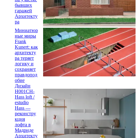
бывших
гаражей
Архитекту
ра
Миниатюр
ные миры
Frank
Kunert: как
архитекту
ра теряет
логику и
сохраняет
правдопод
обие
Дизайн
H001CH-
Hass loft /
estudio
Hass —
реконстру
кция
лофта в
Мадриде
Архитекту