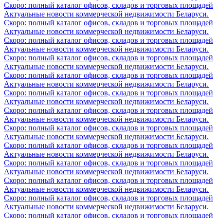
Скоро: полный каталог офисов, складов и торговых площадей
Актуальные новости коммерческой недвижимости Беларуси.
Скоро: полный каталог офисов, складов и торговых площадей
Актуальные новости коммерческой недвижимости Беларуси.
Скоро: полный каталог офисов, складов и торговых площадей
Актуальные новости коммерческой недвижимости Беларуси.
Скоро: полный каталог офисов, складов и торговых площадей
Актуальные новости коммерческой недвижимости Беларуси.
Скоро: полный каталог офисов, складов и торговых площадей
Актуальные новости коммерческой недвижимости Беларуси.
Скоро: полный каталог офисов, складов и торговых площадей
Актуальные новости коммерческой недвижимости Беларуси.
Скоро: полный каталог офисов, складов и торговых площадей
Актуальные новости коммерческой недвижимости Беларуси.
Скоро: полный каталог офисов, складов и торговых площадей
Актуальные новости коммерческой недвижимости Беларуси.
Скоро: полный каталог офисов, складов и торговых площадей
Актуальные новости коммерческой недвижимости Беларуси.
Скоро: полный каталог офисов, складов и торговых площадей
Актуальные новости коммерческой недвижимости Беларуси.
Скоро: полный каталог офисов, складов и торговых площадей
Актуальные новости коммерческой недвижимости Беларуси.
Скоро: полный каталог офисов, складов и торговых площадей
Актуальные новости коммерческой недвижимости Беларуси.
Скоро: полный каталог офисов, складов и торговых площадей