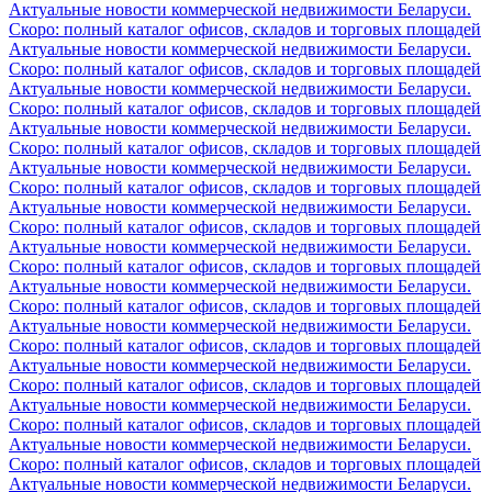
Актуальные новости коммерческой недвижимости Беларуси.
Скоро: полный каталог офисов, складов и торговых площадей
Актуальные новости коммерческой недвижимости Беларуси.
Скоро: полный каталог офисов, складов и торговых площадей
Актуальные новости коммерческой недвижимости Беларуси.
Скоро: полный каталог офисов, складов и торговых площадей
Актуальные новости коммерческой недвижимости Беларуси.
Скоро: полный каталог офисов, складов и торговых площадей
Актуальные новости коммерческой недвижимости Беларуси.
Скоро: полный каталог офисов, складов и торговых площадей
Актуальные новости коммерческой недвижимости Беларуси.
Скоро: полный каталог офисов, складов и торговых площадей
Актуальные новости коммерческой недвижимости Беларуси.
Скоро: полный каталог офисов, складов и торговых площадей
Актуальные новости коммерческой недвижимости Беларуси.
Скоро: полный каталог офисов, складов и торговых площадей
Актуальные новости коммерческой недвижимости Беларуси.
Скоро: полный каталог офисов, складов и торговых площадей
Актуальные новости коммерческой недвижимости Беларуси.
Скоро: полный каталог офисов, складов и торговых площадей
Актуальные новости коммерческой недвижимости Беларуси.
Скоро: полный каталог офисов, складов и торговых площадей
Актуальные новости коммерческой недвижимости Беларуси.
Скоро: полный каталог офисов, складов и торговых площадей
Актуальные новости коммерческой недвижимости Беларуси.