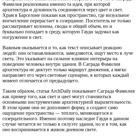
Фамилия реализована именно та идея, при которой
архитектура и духовность соединяются через цвет и свет.
Храм в Барселоне показан как пространство, где визуальное
впечатление перерастает в созерцание. Посетитель не только
рассматривает колонны, своды и общий объем, но и
буквально попадает в среду, которую Гауди задумал как
погружение в свет.
Важным оказывается и то, как текст описывает реакцию
людей: они останавливаются, замедляются, ищут место в луче
света. Это указывает на сильное влияние интерьера на
поведение человека внутри здания. В Саграда Фамилия
архитектура не диктует только маршрут движения, а мягко
направляет его через световые сценарии, в которых каждый
момент отличается от предыдущего.
Таким образом, статья ArchDaily показывает Саграда Фамилия
как пример того, как свет и цвет могут становиться
основными инструментами архитектурной выразительности.
В этом храме они не дополняют форму, а создают само
ощущение пространства — теплого, меняющегося и
созерцательного. Именно поэтому наследие Гауди в данном
случае читается не только в силуэте здания, но и в том, как
оно воспринимается в живом дневном свете.