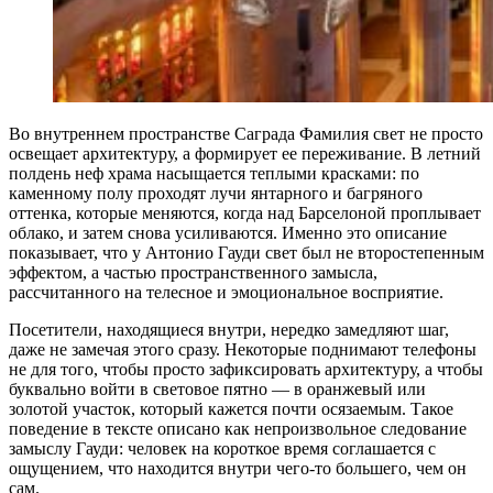
Во внутреннем пространстве Саграда Фамилия свет не просто
освещает архитектуру, а формирует ее переживание. В летний
полдень неф храма насыщается теплыми красками: по
каменному полу проходят лучи янтарного и багряного
оттенка, которые меняются, когда над Барселоной проплывает
облако, и затем снова усиливаются. Именно это описание
показывает, что у Антонио Гауди свет был не второстепенным
эффектом, а частью пространственного замысла,
рассчитанного на телесное и эмоциональное восприятие.
Посетители, находящиеся внутри, нередко замедляют шаг,
даже не замечая этого сразу. Некоторые поднимают телефоны
не для того, чтобы просто зафиксировать архитектуру, а чтобы
буквально войти в световое пятно — в оранжевый или
золотой участок, который кажется почти осязаемым. Такое
поведение в тексте описано как непроизвольное следование
замыслу Гауди: человек на короткое время соглашается с
ощущением, что находится внутри чего-то большего, чем он
сам.