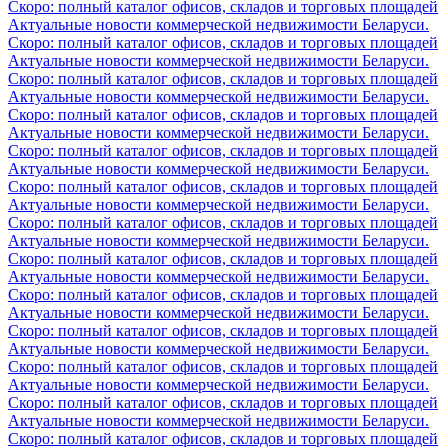
Скоро: полный каталог офисов, складов и торговых площадей
Актуальные новости коммерческой недвижимости Беларуси.
Скоро: полный каталог офисов, складов и торговых площадей
Актуальные новости коммерческой недвижимости Беларуси.
Скоро: полный каталог офисов, складов и торговых площадей
Актуальные новости коммерческой недвижимости Беларуси.
Скоро: полный каталог офисов, складов и торговых площадей
Актуальные новости коммерческой недвижимости Беларуси.
Скоро: полный каталог офисов, складов и торговых площадей
Актуальные новости коммерческой недвижимости Беларуси.
Скоро: полный каталог офисов, складов и торговых площадей
Актуальные новости коммерческой недвижимости Беларуси.
Скоро: полный каталог офисов, складов и торговых площадей
Актуальные новости коммерческой недвижимости Беларуси.
Скоро: полный каталог офисов, складов и торговых площадей
Актуальные новости коммерческой недвижимости Беларуси.
Скоро: полный каталог офисов, складов и торговых площадей
Актуальные новости коммерческой недвижимости Беларуси.
Скоро: полный каталог офисов, складов и торговых площадей
Актуальные новости коммерческой недвижимости Беларуси.
Скоро: полный каталог офисов, складов и торговых площадей
Актуальные новости коммерческой недвижимости Беларуси.
Скоро: полный каталог офисов, складов и торговых площадей
Актуальные новости коммерческой недвижимости Беларуси.
Скоро: полный каталог офисов, складов и торговых площадей