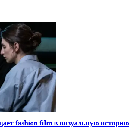
щает fashion film в визуальную историю