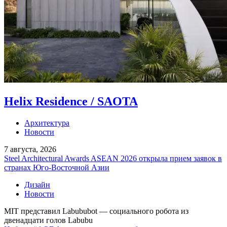
Helix Residence / SAOTA
Архитектура
Новости
7 августа, 2026
Steel Architectural Awards ASEAN 2026 открыла прием заявок в
странах Юго-Восточной Азии
Дизайн
Новости
MIT представил Labububot — социального робота из
двенадцати голов Labubu