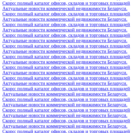
Скоро: полный каталог офисов, складов и торговых площадей
Актуальные новости коммерческой недвижимости Беларуси.
Скоро: полный каталог офисов, складов и торговых площадей
Актуальные новости коммерческой недвижимости Беларуси.
Скоро: полный каталог офисов, складов и торговых площадей
Актуальные новости коммерческой недвижимости Беларуси.
Скоро: полный каталог офисов, складов и торговых площадей
Актуальные новости коммерческой недвижимости Беларуси.
Скоро: полный каталог офисов, складов и торговых площадей
Актуальные новости коммерческой недвижимости Беларуси.
Скоро: полный каталог офисов, складов и торговых площадей
Актуальные новости коммерческой недвижимости Беларуси.
Скоро: полный каталог офисов, складов и торговых площадей
Актуальные новости коммерческой недвижимости Беларуси.
Скоро: полный каталог офисов, складов и торговых площадей
Актуальные новости коммерческой недвижимости Беларуси.
Скоро: полный каталог офисов, складов и торговых площадей
Актуальные новости коммерческой недвижимости Беларуси.
Скоро: полный каталог офисов, складов и торговых площадей
Актуальные новости коммерческой недвижимости Беларуси.
Скоро: полный каталог офисов, складов и торговых площадей
Актуальные новости коммерческой недвижимости Беларуси.
Скоро: полный каталог офисов, складов и торговых площадей
Актуальные новости коммерческой недвижимости Беларуси.
Скоро: полный каталог офисов, складов и торговых площадей