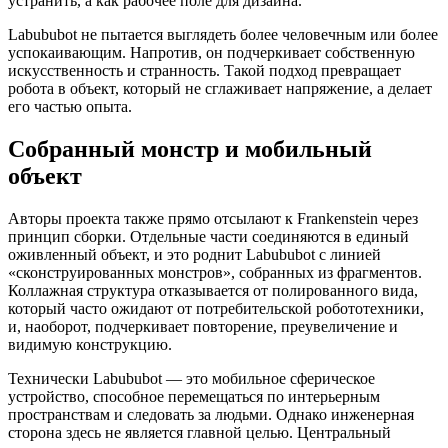
устранить, а как рабочее поле для дизайна.
Labububot не пытается выглядеть более человечным или более
успокаивающим. Напротив, он подчеркивает собственную
искусственность и странность. Такой подход превращает
робота в объект, который не сглаживает напряжение, а делает
его частью опыта.
Собранный монстр и мобильный
объект
Авторы проекта также прямо отсылают к Frankenstein через
принцип сборки. Отдельные части соединяются в единый
оживленный объект, и это роднит Labububot с линией
«сконструированных монстров», собранных из фрагментов.
Коллажная структура отказывается от полированного вида,
который часто ожидают от потребительской робототехники,
и, наоборот, подчеркивает повторение, преувеличение и
видимую конструкцию.
Технически Labububot — это мобильное сферическое
устройство, способное перемещаться по интерьерным
пространствам и следовать за людьми. Однако инженерная
сторона здесь не является главной целью. Центральный