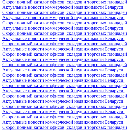
Скоро: полный каталог офисов, складов и торговых площадей
Актуальные новости коммерческой недвижимости Беларуси.
Скоро: полный каталог офисов, складов и торговых площадей
Актуальные новости коммерческой недвижимости Беларуси.
Скоро: полный каталог офисов, складов и торговых площадей
Актуальные новости коммерческой недвижимости Беларуси.
Скоро: полный каталог офисов, складов и торговых площадей
Актуальные новости коммерческой недвижимости Беларуси.
Скоро: полный каталог офисов, складов и торговых площадей
Актуальные новости коммерческой недвижимости Беларуси.
Скоро: полный каталог офисов, складов и торговых площадей
Актуальные новости коммерческой недвижимости Беларуси.
Скоро: полный каталог офисов, складов и торговых площадей
Актуальные новости коммерческой недвижимости Беларуси.
Скоро: полный каталог офисов, складов и торговых площадей
Актуальные новости коммерческой недвижимости Беларуси.
Скоро: полный каталог офисов, складов и торговых площадей
Актуальные новости коммерческой недвижимости Беларуси.
Скоро: полный каталог офисов, складов и торговых площадей
Актуальные новости коммерческой недвижимости Беларуси.
Скоро: полный каталог офисов, складов и торговых площадей
Актуальные новости коммерческой недвижимости Беларуси.
Скоро: полный каталог офисов, складов и торговых площадей
Актуальные новости коммерческой недвижимости Беларуси.
Скоро: полный каталог офисов, складов и торговых площадей