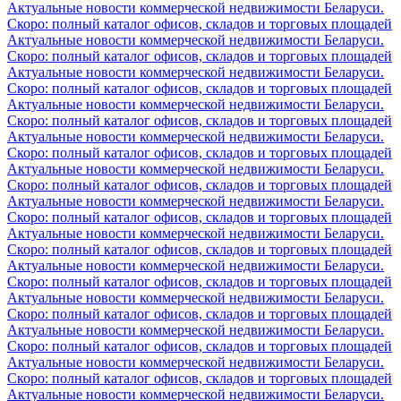
Актуальные новости коммерческой недвижимости Беларуси.
Скоро: полный каталог офисов, складов и торговых площадей
Актуальные новости коммерческой недвижимости Беларуси.
Скоро: полный каталог офисов, складов и торговых площадей
Актуальные новости коммерческой недвижимости Беларуси.
Скоро: полный каталог офисов, складов и торговых площадей
Актуальные новости коммерческой недвижимости Беларуси.
Скоро: полный каталог офисов, складов и торговых площадей
Актуальные новости коммерческой недвижимости Беларуси.
Скоро: полный каталог офисов, складов и торговых площадей
Актуальные новости коммерческой недвижимости Беларуси.
Скоро: полный каталог офисов, складов и торговых площадей
Актуальные новости коммерческой недвижимости Беларуси.
Скоро: полный каталог офисов, складов и торговых площадей
Актуальные новости коммерческой недвижимости Беларуси.
Скоро: полный каталог офисов, складов и торговых площадей
Актуальные новости коммерческой недвижимости Беларуси.
Скоро: полный каталог офисов, складов и торговых площадей
Актуальные новости коммерческой недвижимости Беларуси.
Скоро: полный каталог офисов, складов и торговых площадей
Актуальные новости коммерческой недвижимости Беларуси.
Скоро: полный каталог офисов, складов и торговых площадей
Актуальные новости коммерческой недвижимости Беларуси.
Скоро: полный каталог офисов, складов и торговых площадей
Актуальные новости коммерческой недвижимости Беларуси.