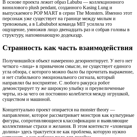
В основе проекта лежит образ Labubu — коллекционного
винилового plush pendant, созданного Kasing Lung и
выпускаемого POP MART в серии The Monsters. Именно этот
персонаж уже существует на границе между милым и
тревожным, а в Labububot команда MIT усилила это
ощущение, умножив лицо двенадцать раз и собрав головы в
структуру, напоминающую додекаэдр.
Странность как часть взаимодействия
Получившийся объект намеренно дезориентирует. У него нет
четкого «лица» в привычном смысле, не существует единого
угла обзора, с которого можно было бы прочитать выражение,
и нет стабильного эмоционального сигнала, который
направлял бы восприятие. С любого ракурса робот
демонстрирует ту же широкую улыбку и преувеличенные
черты, из-за чего он постоянно колеблется между игрушкой,
существом и машиной.
Концептуально проект опирается на monster theory —
направление, которое рассматривает монстров как культурные
фигуры, сопротивляющиеся классификации и выявляющие
коллективные страхи и желания. В этом контексте «зловещая
долина» здесь трактуется не как проблема, которую нужно