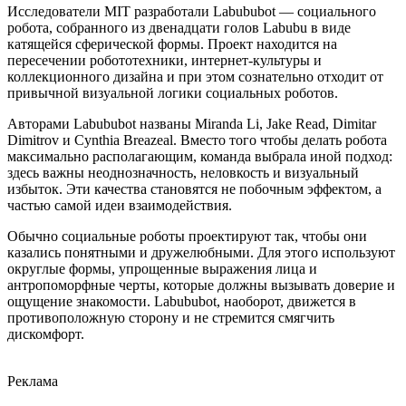
Исследователи MIT разработали Labububot — социального
робота, собранного из двенадцати голов Labubu в виде
катящейся сферической формы. Проект находится на
пересечении робототехники, интернет-культуры и
коллекционного дизайна и при этом сознательно отходит от
привычной визуальной логики социальных роботов.
Авторами Labububot названы Miranda Li, Jake Read, Dimitar
Dimitrov и Cynthia Breazeal. Вместо того чтобы делать робота
максимально располагающим, команда выбрала иной подход:
здесь важны неоднозначность, неловкость и визуальный
избыток. Эти качества становятся не побочным эффектом, а
частью самой идеи взаимодействия.
Обычно социальные роботы проектируют так, чтобы они
казались понятными и дружелюбными. Для этого используют
округлые формы, упрощенные выражения лица и
антропоморфные черты, которые должны вызывать доверие и
ощущение знакомости. Labububot, наоборот, движется в
противоположную сторону и не стремится смягчить
дискомфорт.
Реклама