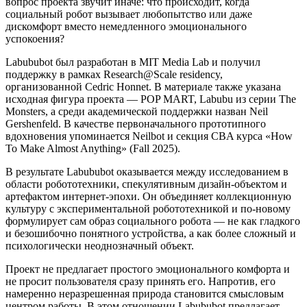
вопрос проекта звучит иначе: что происходит, когда
социальный робот вызывает любопытство или даже
дискомфорт вместо немедленного эмоционального
успокоения?
Labububot был разработан в MIT Media Lab и получил
поддержку в рамках Research@Scale residency,
организованной Cedric Honnet. В материале также указана
исходная фигура проекта — POP MART, Labubu из серии The
Monsters, а среди академической поддержки назван Neil
Gershenfeld. В качестве первоначального прототипного
вдохновения упоминается Neilbot и секция CBA курса «How
To Make Almost Anything» (Fall 2025).
В результате Labububot оказывается между исследованием в
области робототехники, спекулятивным дизайн-объектом и
артефактом интернет-эпохи. Он объединяет коллекционную
культуру с экспериментальной робототехникой и по-новому
формулирует сам образ социального робота — не как гладкого
и безошибочно понятного устройства, а как более сложный и
психологически неоднозначный объект.
Проект не предлагает простого эмоционального комфорта и
не просит пользователя сразу принять его. Напротив, его
намеренно неразрешенная природа становится смысловым
центром работы. В этом отношении Labububot предлагает