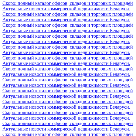
Скоро: полный каталог офисов, складов и торговых площадей
Актуальные новости коммерческой недвижимости Беларуси.
Скоро: полный каталог офисов, складов и торговых площадей
Актуальные новости коммерческой недвижимости Беларуси.
Скоро: полный каталог офисов, складов и торговых площадей
Актуальные новости коммерческой недвижимости Беларуси.
Скоро: полный каталог офисов, складов и торговых площадей
Актуальные новости коммерческой недвижимости Беларуси.
Скоро: полный каталог офисов, складов и торговых площадей
Актуальные новости коммерческой недвижимости Беларуси.
Скоро: полный каталог офисов, складов и торговых площадей
Актуальные новости коммерческой недвижимости Беларуси.
Скоро: полный каталог офисов, складов и торговых площадей
Актуальные новости коммерческой недвижимости Беларуси.
Скоро: полный каталог офисов, складов и торговых площадей
Актуальные новости коммерческой недвижимости Беларуси.
Скоро: полный каталог офисов, складов и торговых площадей
Актуальные новости коммерческой недвижимости Беларуси.
Скоро: полный каталог офисов, складов и торговых площадей
Актуальные новости коммерческой недвижимости Беларуси.
Скоро: полный каталог офисов, складов и торговых площадей
Актуальные новости коммерческой недвижимости Беларуси.
Скоро: полный каталог офисов, складов и торговых площадей
Актуальные новости коммерческой недвижимости Беларуси.
Скоро: полный каталог офисов, складов и торговых площадей