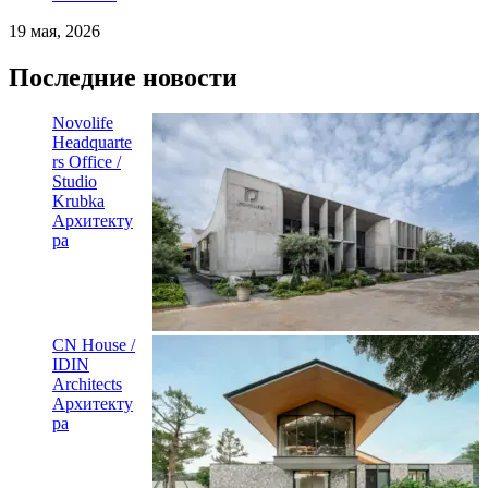
19 мая, 2026
Последние новости
Novolife
Headquarte
rs Office /
Studio
Krubka
Архитекту
ра
CN House /
IDIN
Architects
Архитекту
ра