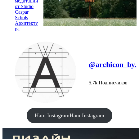
медитации
от Studio
Caspar
Schols
Архитекту
ра
@archicon_by.
5,7k Подписчиков
Наш Instagram
Наш Instagram