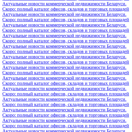
Актуальные новости коммерческой недвижимости Беларуси.
Скоро: полный каталог офисов, складов и торговых площадей
Актуальные новости коммерческой недвижимости Беларуси.
Скоро: полный каталог офисов, складов и торговых площадей
Актуальные новости коммерческой недвижимости Беларуси.
Скоро: полный каталог офисов, складов и торговых площадей
Актуальные новости коммерческой недвижимости Беларуси.
Скоро: полный каталог офисов, складов и торговых площадей
Актуальные новости коммерческой недвижимости Беларуси.
Скоро: полный каталог офисов, складов и торговых площадей
Актуальные новости коммерческой недвижимости Беларуси.
Скоро: полный каталог офисов, складов и торговых площадей
Актуальные новости коммерческой недвижимости Беларуси.
Скоро: полный каталог офисов, складов и торговых площадей
Актуальные новости коммерческой недвижимости Беларуси.
Скоро: полный каталог офисов, складов и торговых площадей
Актуальные новости коммерческой недвижимости Беларуси.
Скоро: полный каталог офисов, складов и торговых площадей
Актуальные новости коммерческой недвижимости Беларуси.
Скоро: полный каталог офисов, складов и торговых площадей
Актуальные новости коммерческой недвижимости Беларуси.
Скоро: полный каталог офисов, складов и торговых площадей
Актуальные новости коммерческой недвижимости Беларуси.
Скоро: полный каталог офисов, складов и торговых площадей
Актуальные новости коммерческой недвижимости Беларуси.