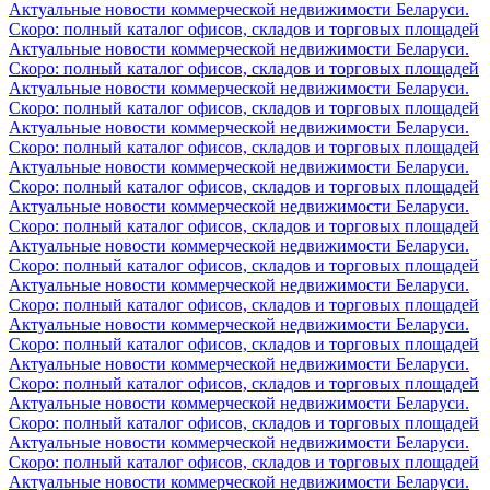
Актуальные новости коммерческой недвижимости Беларуси.
Скоро: полный каталог офисов, складов и торговых площадей
Актуальные новости коммерческой недвижимости Беларуси.
Скоро: полный каталог офисов, складов и торговых площадей
Актуальные новости коммерческой недвижимости Беларуси.
Скоро: полный каталог офисов, складов и торговых площадей
Актуальные новости коммерческой недвижимости Беларуси.
Скоро: полный каталог офисов, складов и торговых площадей
Актуальные новости коммерческой недвижимости Беларуси.
Скоро: полный каталог офисов, складов и торговых площадей
Актуальные новости коммерческой недвижимости Беларуси.
Скоро: полный каталог офисов, складов и торговых площадей
Актуальные новости коммерческой недвижимости Беларуси.
Скоро: полный каталог офисов, складов и торговых площадей
Актуальные новости коммерческой недвижимости Беларуси.
Скоро: полный каталог офисов, складов и торговых площадей
Актуальные новости коммерческой недвижимости Беларуси.
Скоро: полный каталог офисов, складов и торговых площадей
Актуальные новости коммерческой недвижимости Беларуси.
Скоро: полный каталог офисов, складов и торговых площадей
Актуальные новости коммерческой недвижимости Беларуси.
Скоро: полный каталог офисов, складов и торговых площадей
Актуальные новости коммерческой недвижимости Беларуси.
Скоро: полный каталог офисов, складов и торговых площадей
Актуальные новости коммерческой недвижимости Беларуси.