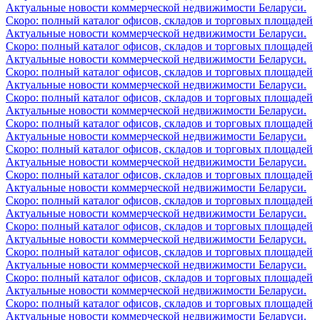
Актуальные новости коммерческой недвижимости Беларуси.
Скоро: полный каталог офисов, складов и торговых площадей
Актуальные новости коммерческой недвижимости Беларуси.
Скоро: полный каталог офисов, складов и торговых площадей
Актуальные новости коммерческой недвижимости Беларуси.
Скоро: полный каталог офисов, складов и торговых площадей
Актуальные новости коммерческой недвижимости Беларуси.
Скоро: полный каталог офисов, складов и торговых площадей
Актуальные новости коммерческой недвижимости Беларуси.
Скоро: полный каталог офисов, складов и торговых площадей
Актуальные новости коммерческой недвижимости Беларуси.
Скоро: полный каталог офисов, складов и торговых площадей
Актуальные новости коммерческой недвижимости Беларуси.
Скоро: полный каталог офисов, складов и торговых площадей
Актуальные новости коммерческой недвижимости Беларуси.
Скоро: полный каталог офисов, складов и торговых площадей
Актуальные новости коммерческой недвижимости Беларуси.
Скоро: полный каталог офисов, складов и торговых площадей
Актуальные новости коммерческой недвижимости Беларуси.
Скоро: полный каталог офисов, складов и торговых площадей
Актуальные новости коммерческой недвижимости Беларуси.
Скоро: полный каталог офисов, складов и торговых площадей
Актуальные новости коммерческой недвижимости Беларуси.
Скоро: полный каталог офисов, складов и торговых площадей
Актуальные новости коммерческой недвижимости Беларуси.