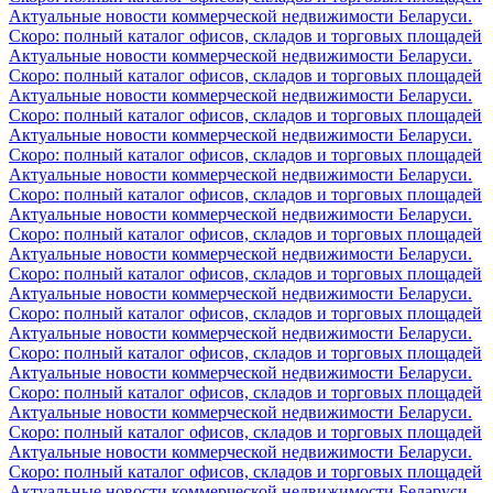
Актуальные новости коммерческой недвижимости Беларуси.
Скоро: полный каталог офисов, складов и торговых площадей
Актуальные новости коммерческой недвижимости Беларуси.
Скоро: полный каталог офисов, складов и торговых площадей
Актуальные новости коммерческой недвижимости Беларуси.
Скоро: полный каталог офисов, складов и торговых площадей
Актуальные новости коммерческой недвижимости Беларуси.
Скоро: полный каталог офисов, складов и торговых площадей
Актуальные новости коммерческой недвижимости Беларуси.
Скоро: полный каталог офисов, складов и торговых площадей
Актуальные новости коммерческой недвижимости Беларуси.
Скоро: полный каталог офисов, складов и торговых площадей
Актуальные новости коммерческой недвижимости Беларуси.
Скоро: полный каталог офисов, складов и торговых площадей
Актуальные новости коммерческой недвижимости Беларуси.
Скоро: полный каталог офисов, складов и торговых площадей
Актуальные новости коммерческой недвижимости Беларуси.
Скоро: полный каталог офисов, складов и торговых площадей
Актуальные новости коммерческой недвижимости Беларуси.
Скоро: полный каталог офисов, складов и торговых площадей
Актуальные новости коммерческой недвижимости Беларуси.
Скоро: полный каталог офисов, складов и торговых площадей
Актуальные новости коммерческой недвижимости Беларуси.
Скоро: полный каталог офисов, складов и торговых площадей
Актуальные новости коммерческой недвижимости Беларуси.