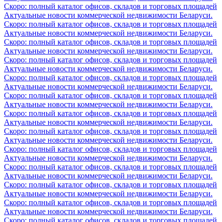
Скоро: полный каталог офисов, складов и торговых площадей
Актуальные новости коммерческой недвижимости Беларуси.
Скоро: полный каталог офисов, складов и торговых площадей
Актуальные новости коммерческой недвижимости Беларуси.
Скоро: полный каталог офисов, складов и торговых площадей
Актуальные новости коммерческой недвижимости Беларуси.
Скоро: полный каталог офисов, складов и торговых площадей
Актуальные новости коммерческой недвижимости Беларуси.
Скоро: полный каталог офисов, складов и торговых площадей
Актуальные новости коммерческой недвижимости Беларуси.
Скоро: полный каталог офисов, складов и торговых площадей
Актуальные новости коммерческой недвижимости Беларуси.
Скоро: полный каталог офисов, складов и торговых площадей
Актуальные новости коммерческой недвижимости Беларуси.
Скоро: полный каталог офисов, складов и торговых площадей
Актуальные новости коммерческой недвижимости Беларуси.
Скоро: полный каталог офисов, складов и торговых площадей
Актуальные новости коммерческой недвижимости Беларуси.
Скоро: полный каталог офисов, складов и торговых площадей
Актуальные новости коммерческой недвижимости Беларуси.
Скоро: полный каталог офисов, складов и торговых площадей
Актуальные новости коммерческой недвижимости Беларуси.
Скоро: полный каталог офисов, складов и торговых площадей
Актуальные новости коммерческой недвижимости Беларуси.
Скоро: полный каталог офисов, складов и торговых площадей