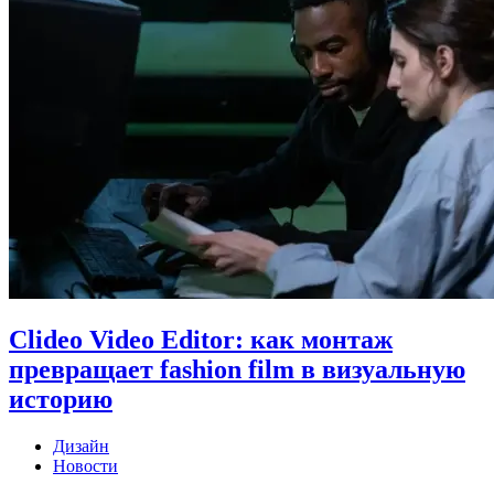
Clideo Video Editor: как монтаж
превращает fashion film в визуальную
историю
Дизайн
Новости