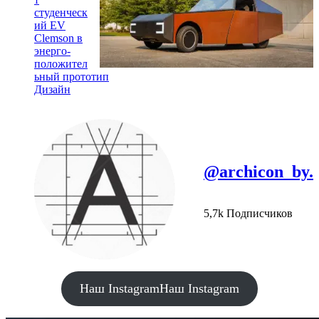
студенческ
ий EV
Clemson в
энерго-
положител
ьный прототип
Дизайн
@archicon_by.
5,7k Подписчиков
Наш Instagram
Наш Instagram