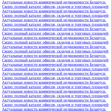
Актуальные новости коммерческой недвижимости Беларуси.
Скоро: полный каталог офисов, складов и торговых площадей
Актуальные новости коммерческой недвижимости Беларуси.
Скоро: полный каталог офисов, складов и торговых площадей
Актуальные новости коммерческой недвижимости Беларуси.
Скоро: полный каталог офисов, складов и торговых площадей
Актуальные новости коммерческой недвижимости Беларуси.
Скоро: полный каталог офисов, складов и торговых площадей
Актуальные новости коммерческой недвижимости Беларуси.
Скоро: полный каталог офисов, складов и торговых площадей
Актуальные новости коммерческой недвижимости Беларуси.
Скоро: полный каталог офисов, складов и торговых площадей
Актуальные новости коммерческой недвижимости Беларуси.
Скоро: полный каталог офисов, складов и торговых площадей
Актуальные новости коммерческой недвижимости Беларуси.
Скоро: полный каталог офисов, складов и торговых площадей
Актуальные новости коммерческой недвижимости Беларуси.
Скоро: полный каталог офисов, складов и торговых площадей
Актуальные новости коммерческой недвижимости Беларуси.
Скоро: полный каталог офисов, складов и торговых площадей
Актуальные новости коммерческой недвижимости Беларуси.
Скоро: полный каталог офисов, складов и торговых площадей
Актуальные новости коммерческой недвижимости Беларуси.
Скоро: полный каталог офисов, складов и торговых площадей
Актуальные новости коммерческой недвижимости Беларуси.