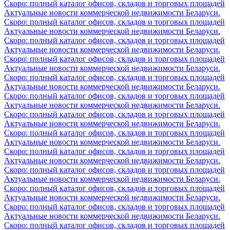
Скоро: полный каталог офисов, складов и торговых площадей
Актуальные новости коммерческой недвижимости Беларуси.
Скоро: полный каталог офисов, складов и торговых площадей
Актуальные новости коммерческой недвижимости Беларуси.
Скоро: полный каталог офисов, складов и торговых площадей
Актуальные новости коммерческой недвижимости Беларуси.
Скоро: полный каталог офисов, складов и торговых площадей
Актуальные новости коммерческой недвижимости Беларуси.
Скоро: полный каталог офисов, складов и торговых площадей
Актуальные новости коммерческой недвижимости Беларуси.
Скоро: полный каталог офисов, складов и торговых площадей
Актуальные новости коммерческой недвижимости Беларуси.
Скоро: полный каталог офисов, складов и торговых площадей
Актуальные новости коммерческой недвижимости Беларуси.
Скоро: полный каталог офисов, складов и торговых площадей
Актуальные новости коммерческой недвижимости Беларуси.
Скоро: полный каталог офисов, складов и торговых площадей
Актуальные новости коммерческой недвижимости Беларуси.
Скоро: полный каталог офисов, складов и торговых площадей
Актуальные новости коммерческой недвижимости Беларуси.
Скоро: полный каталог офисов, складов и торговых площадей
Актуальные новости коммерческой недвижимости Беларуси.
Скоро: полный каталог офисов, складов и торговых площадей
Актуальные новости коммерческой недвижимости Беларуси.
Скоро: полный каталог офисов, складов и торговых площадей