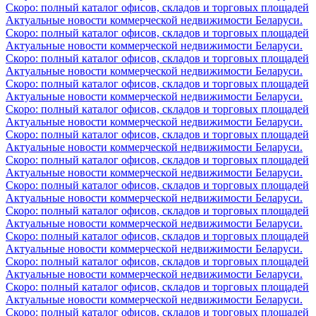
Скоро: полный каталог офисов, складов и торговых площадей
Актуальные новости коммерческой недвижимости Беларуси.
Скоро: полный каталог офисов, складов и торговых площадей
Актуальные новости коммерческой недвижимости Беларуси.
Скоро: полный каталог офисов, складов и торговых площадей
Актуальные новости коммерческой недвижимости Беларуси.
Скоро: полный каталог офисов, складов и торговых площадей
Актуальные новости коммерческой недвижимости Беларуси.
Скоро: полный каталог офисов, складов и торговых площадей
Актуальные новости коммерческой недвижимости Беларуси.
Скоро: полный каталог офисов, складов и торговых площадей
Актуальные новости коммерческой недвижимости Беларуси.
Скоро: полный каталог офисов, складов и торговых площадей
Актуальные новости коммерческой недвижимости Беларуси.
Скоро: полный каталог офисов, складов и торговых площадей
Актуальные новости коммерческой недвижимости Беларуси.
Скоро: полный каталог офисов, складов и торговых площадей
Актуальные новости коммерческой недвижимости Беларуси.
Скоро: полный каталог офисов, складов и торговых площадей
Актуальные новости коммерческой недвижимости Беларуси.
Скоро: полный каталог офисов, складов и торговых площадей
Актуальные новости коммерческой недвижимости Беларуси.
Скоро: полный каталог офисов, складов и торговых площадей
Актуальные новости коммерческой недвижимости Беларуси.
Скоро: полный каталог офисов, складов и торговых площадей