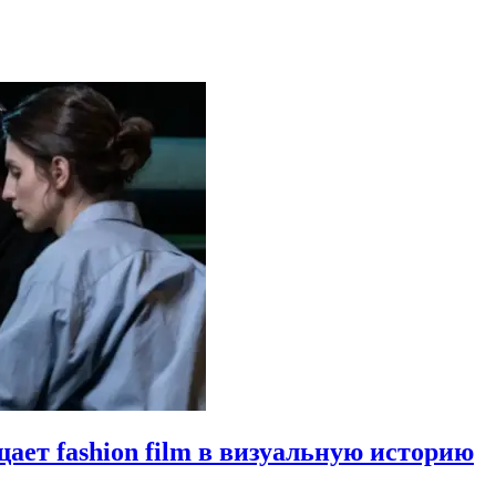
щает fashion film в визуальную историю