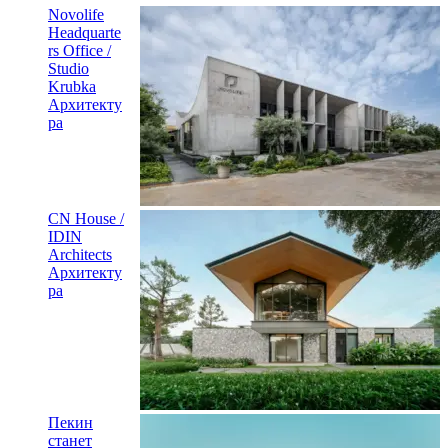
Novolife
Headquarte
rs Office /
Studio
Krubka
Архитекту
ра
CN House /
IDIN
Architects
Архитекту
ра
Пекин
станет