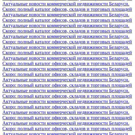
Актуальные новости коммерческой недвижимости Беларуси.
Скоро: полный каталог офисов, складов и торговых площадей
Актуальные новости коммерческой недвижимости Беларуси.
Скоро: полный каталог офисов, складов и торговых площадей
Актуальные новости коммерческой недвижимости Беларуси.
Скоро: полный каталог офисов, складов и торговых площадей
Актуальные новости коммерческой недвижимости Беларуси.
Скоро: полный каталог офисов, складов и торговых площадей
Актуальные новости коммерческой недвижимости Беларуси.
Скоро: полный каталог офисов, складов и торговых площадей
Актуальные новости коммерческой недвижимости Беларуси.
Скоро: полный каталог офисов, складов и торговых площадей
Актуальные новости коммерческой недвижимости Беларуси.
Скоро: полный каталог офисов, складов и торговых площадей
Актуальные новости коммерческой недвижимости Беларуси.
Скоро: полный каталог офисов, складов и торговых площадей
Актуальные новости коммерческой недвижимости Беларуси.
Скоро: полный каталог офисов, складов и торговых площадей
Актуальные новости коммерческой недвижимости Беларуси.
Скоро: полный каталог офисов, складов и торговых площадей
Актуальные новости коммерческой недвижимости Беларуси.
Скоро: полный каталог офисов, складов и торговых площадей
Актуальные новости коммерческой недвижимости Беларуси.
Скоро: полный каталог офисов, складов и торговых площадей
Актуальные новости коммерческой недвижимости Беларуси.