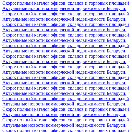
Скоро: полный каталог офисов, складов и торговых площадей
Актуальные новости коммерческой недвижимости Беларуси.
Скоро: полный каталог офисов, складов и торговых площадей
Актуальные новости коммерческой недвижимости Беларуси.
Скоро: полный каталог офисов, складов и торговых площадей
Актуальные новости коммерческой недвижимости Беларуси.
Скоро: полный каталог офисов, складов и торговых площадей
Актуальные новости коммерческой недвижимости Беларуси.
Скоро: полный каталог офисов, складов и торговых площадей
Актуальные новости коммерческой недвижимости Беларуси.
Скоро: полный каталог офисов, складов и торговых площадей
Актуальные новости коммерческой недвижимости Беларуси.
Скоро: полный каталог офисов, складов и торговых площадей
Актуальные новости коммерческой недвижимости Беларуси.
Скоро: полный каталог офисов, складов и торговых площадей
Актуальные новости коммерческой недвижимости Беларуси.
Скоро: полный каталог офисов, складов и торговых площадей
Актуальные новости коммерческой недвижимости Беларуси.
Скоро: полный каталог офисов, складов и торговых площадей
Актуальные новости коммерческой недвижимости Беларуси.
Скоро: полный каталог офисов, складов и торговых площадей
Актуальные новости коммерческой недвижимости Беларуси.
Скоро: полный каталог офисов, складов и торговых площадей
Актуальные новости коммерческой недвижимости Беларуси.
Скоро: полный каталог офисов, складов и торговых площадей