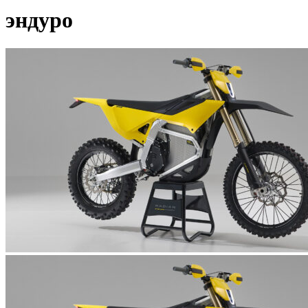
эндуро