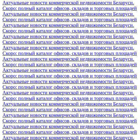
Актуальные новости коммерческой недвижимости Беларуси.
Скоро: полный каталог офисов, складов и торговых площадей
Актуальные новости коммерческой недвижимости Беларуси.
Скоро: полный каталог офисов, складов и торговых площадей
Актуальные новости коммерческой недвижимости Беларуси.
Скоро: полный каталог офисов, складов и торговых площадей
Актуальные новости коммерческой недвижимости Беларуси.
Скоро: полный каталог офисов, складов и торговых площадей
Актуальные новости коммерческой недвижимости Беларуси.
Скоро: полный каталог офисов, складов и торговых площадей
Актуальные новости коммерческой недвижимости Беларуси.
Скоро: полный каталог офисов, складов и торговых площадей
Актуальные новости коммерческой недвижимости Беларуси.
Скоро: полный каталог офисов, складов и торговых площадей
Актуальные новости коммерческой недвижимости Беларуси.
Скоро: полный каталог офисов, складов и торговых площадей
Актуальные новости коммерческой недвижимости Беларуси.
Скоро: полный каталог офисов, складов и торговых площадей
Актуальные новости коммерческой недвижимости Беларуси.
Скоро: полный каталог офисов, складов и торговых площадей
Актуальные новости коммерческой недвижимости Беларуси.
Скоро: полный каталог офисов, складов и торговых площадей
Актуальные новости коммерческой недвижимости Беларуси.
Скоро: полный каталог офисов, складов и торговых площадей
Актуальные новости коммерческой недвижимости Беларуси.