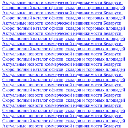
Актуальные новости коммерческой недвижимости Беларуси.
Скоро: полный каталог офисов, складов и торговых площадей
Актуальные новости коммерческой недвижимости Беларуси.
Скоро: полный каталог офисов, складов и торговых площадей
Актуальные новости коммерческой недвижимости Беларуси.
Скоро: полный каталог офисов, складов и торговых площадей
Актуальные новости коммерческой недвижимости Беларуси.
Скоро: полный каталог офисов, складов и торговых площадей
Актуальные новости коммерческой недвижимости Беларуси.
Скоро: полный каталог офисов, складов и торговых площадей
Актуальные новости коммерческой недвижимости Беларуси.
Скоро: полный каталог офисов, складов и торговых площадей
Актуальные новости коммерческой недвижимости Беларуси.
Скоро: полный каталог офисов, складов и торговых площадей
Актуальные новости коммерческой недвижимости Беларуси.
Скоро: полный каталог офисов, складов и торговых площадей
Актуальные новости коммерческой недвижимости Беларуси.
Скоро: полный каталог офисов, складов и торговых площадей
Актуальные новости коммерческой недвижимости Беларуси.
Скоро: полный каталог офисов, складов и торговых площадей
Актуальные новости коммерческой недвижимости Беларуси.
Скоро: полный каталог офисов, складов и торговых площадей
Актуальные новости коммерческой недвижимости Беларуси.
Скоро: полный каталог офисов, складов и торговых площадей
Актуальные новости коммерческой недвижимости Беларуси.