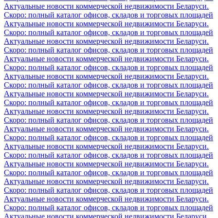
Актуальные новости коммерческой недвижимости Беларуси.
Скоро: полный каталог офисов, складов и торговых площадей
Актуальные новости коммерческой недвижимости Беларуси.
Скоро: полный каталог офисов, складов и торговых площадей
Актуальные новости коммерческой недвижимости Беларуси.
Скоро: полный каталог офисов, складов и торговых площадей
Актуальные новости коммерческой недвижимости Беларуси.
Скоро: полный каталог офисов, складов и торговых площадей
Актуальные новости коммерческой недвижимости Беларуси.
Скоро: полный каталог офисов, складов и торговых площадей
Актуальные новости коммерческой недвижимости Беларуси.
Скоро: полный каталог офисов, складов и торговых площадей
Актуальные новости коммерческой недвижимости Беларуси.
Скоро: полный каталог офисов, складов и торговых площадей
Актуальные новости коммерческой недвижимости Беларуси.
Скоро: полный каталог офисов, складов и торговых площадей
Актуальные новости коммерческой недвижимости Беларуси.
Скоро: полный каталог офисов, складов и торговых площадей
Актуальные новости коммерческой недвижимости Беларуси.
Скоро: полный каталог офисов, складов и торговых площадей
Актуальные новости коммерческой недвижимости Беларуси.
Скоро: полный каталог офисов, складов и торговых площадей
Актуальные новости коммерческой недвижимости Беларуси.
Скоро: полный каталог офисов, складов и торговых площадей
Актуальные новости коммерческой недвижимости Беларуси.