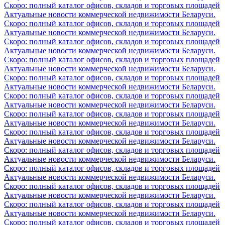
Скоро: полный каталог офисов, складов и торговых площадей
Актуальные новости коммерческой недвижимости Беларуси.
Скоро: полный каталог офисов, складов и торговых площадей
Актуальные новости коммерческой недвижимости Беларуси.
Скоро: полный каталог офисов, складов и торговых площадей
Актуальные новости коммерческой недвижимости Беларуси.
Скоро: полный каталог офисов, складов и торговых площадей
Актуальные новости коммерческой недвижимости Беларуси.
Скоро: полный каталог офисов, складов и торговых площадей
Актуальные новости коммерческой недвижимости Беларуси.
Скоро: полный каталог офисов, складов и торговых площадей
Актуальные новости коммерческой недвижимости Беларуси.
Скоро: полный каталог офисов, складов и торговых площадей
Актуальные новости коммерческой недвижимости Беларуси.
Скоро: полный каталог офисов, складов и торговых площадей
Актуальные новости коммерческой недвижимости Беларуси.
Скоро: полный каталог офисов, складов и торговых площадей
Актуальные новости коммерческой недвижимости Беларуси.
Скоро: полный каталог офисов, складов и торговых площадей
Актуальные новости коммерческой недвижимости Беларуси.
Скоро: полный каталог офисов, складов и торговых площадей
Актуальные новости коммерческой недвижимости Беларуси.
Скоро: полный каталог офисов, складов и торговых площадей
Актуальные новости коммерческой недвижимости Беларуси.
Скоро: полный каталог офисов, складов и торговых площадей