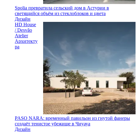
Spolia превратила сельский дом в Астурии в
светящийся объём из стеклоблоков и цвета
Дизайн
HD House
/ Desvão
Atelier
Архитекту
ра
PASO NARA: временный павильон из гнутой фанеры
создаёт тенистое убежище в Чиуауа
Дизайн