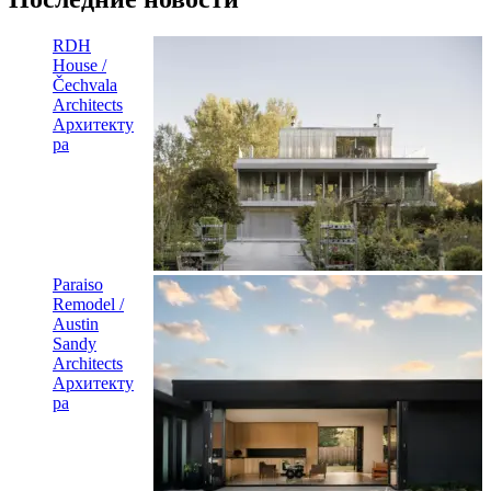
RDH
House /
Čechvala
Architects
Архитекту
ра
Paraiso
Remodel /
Austin
Sandy
Architects
Архитекту
ра