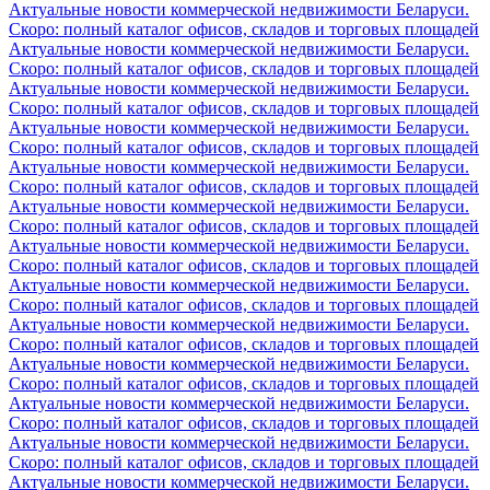
Актуальные новости коммерческой недвижимости Беларуси.
Скоро: полный каталог офисов, складов и торговых площадей
Актуальные новости коммерческой недвижимости Беларуси.
Скоро: полный каталог офисов, складов и торговых площадей
Актуальные новости коммерческой недвижимости Беларуси.
Скоро: полный каталог офисов, складов и торговых площадей
Актуальные новости коммерческой недвижимости Беларуси.
Скоро: полный каталог офисов, складов и торговых площадей
Актуальные новости коммерческой недвижимости Беларуси.
Скоро: полный каталог офисов, складов и торговых площадей
Актуальные новости коммерческой недвижимости Беларуси.
Скоро: полный каталог офисов, складов и торговых площадей
Актуальные новости коммерческой недвижимости Беларуси.
Скоро: полный каталог офисов, складов и торговых площадей
Актуальные новости коммерческой недвижимости Беларуси.
Скоро: полный каталог офисов, складов и торговых площадей
Актуальные новости коммерческой недвижимости Беларуси.
Скоро: полный каталог офисов, складов и торговых площадей
Актуальные новости коммерческой недвижимости Беларуси.
Скоро: полный каталог офисов, складов и торговых площадей
Актуальные новости коммерческой недвижимости Беларуси.
Скоро: полный каталог офисов, складов и торговых площадей
Актуальные новости коммерческой недвижимости Беларуси.
Скоро: полный каталог офисов, складов и торговых площадей
Актуальные новости коммерческой недвижимости Беларуси.