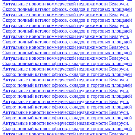
Актуальные новости коммерческой недвижимости Беларуси.
Скоро: полный каталог офисов, складов и торговых площадей
Актуальные новости коммерческой недвижимости Беларуси.
Скоро: полный каталог офисов, складов и торговых площадей
Актуальные новости коммерческой недвижимости Беларуси.
Скоро: полный каталог офисов, складов и торговых площадей
Актуальные новости коммерческой недвижимости Беларуси.
Скоро: полный каталог офисов, складов и торговых площадей
Актуальные новости коммерческой недвижимости Беларуси.
Скоро: полный каталог офисов, складов и торговых площадей
Актуальные новости коммерческой недвижимости Беларуси.
Скоро: полный каталог офисов, складов и торговых площадей
Актуальные новости коммерческой недвижимости Беларуси.
Скоро: полный каталог офисов, складов и торговых площадей
Актуальные новости коммерческой недвижимости Беларуси.
Скоро: полный каталог офисов, складов и торговых площадей
Актуальные новости коммерческой недвижимости Беларуси.
Скоро: полный каталог офисов, складов и торговых площадей
Актуальные новости коммерческой недвижимости Беларуси.
Скоро: полный каталог офисов, складов и торговых площадей
Актуальные новости коммерческой недвижимости Беларуси.
Скоро: полный каталог офисов, складов и торговых площадей
Актуальные новости коммерческой недвижимости Беларуси.
Скоро: полный каталог офисов, складов и торговых площадей
Актуальные новости коммерческой недвижимости Беларуси.