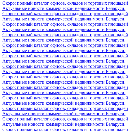
Скоро: полный каталог офисов, складов и торговых площадей
Актуальные новости коммерческой недвижимости Беларуси.
Скоро: полный каталог офисов, складов и торговых площадей
Актуальные новости коммерческой недвижимости Беларуси.
Скоро: полный каталог офисов, складов и торговых площадей
Актуальные новости коммерческой недвижимости Беларуси.
Скоро: полный каталог офисов, складов и торговых площадей
Актуальные новости коммерческой недвижимости Беларуси.
Скоро: полный каталог офисов, складов и торговых площадей
Актуальные новости коммерческой недвижимости Беларуси.
Скоро: полный каталог офисов, складов и торговых площадей
Актуальные новости коммерческой недвижимости Беларуси.
Скоро: полный каталог офисов, складов и торговых площадей
Актуальные новости коммерческой недвижимости Беларуси.
Скоро: полный каталог офисов, складов и торговых площадей
Актуальные новости коммерческой недвижимости Беларуси.
Скоро: полный каталог офисов, складов и торговых площадей
Актуальные новости коммерческой недвижимости Беларуси.
Скоро: полный каталог офисов, складов и торговых площадей
Актуальные новости коммерческой недвижимости Беларуси.
Скоро: полный каталог офисов, складов и торговых площадей
Актуальные новости коммерческой недвижимости Беларуси.
Скоро: полный каталог офисов, складов и торговых площадей
Актуальные новости коммерческой недвижимости Беларуси.
Скоро: полный каталог офисов, складов и торговых площадей