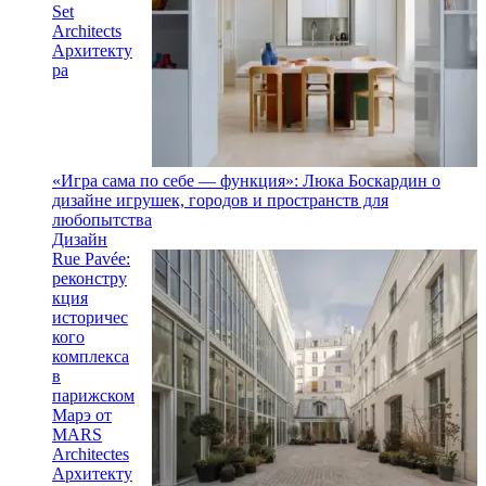
Set
Architects
Архитекту
ра
«Игра сама по себе — функция»: Люка Боскардин о
дизайне игрушек, городов и пространств для
любопытства
Дизайн
Rue Pavée:
реконстру
кция
историчес
кого
комплекса
в
парижском
Марэ от
MARS
Architectes
Архитекту