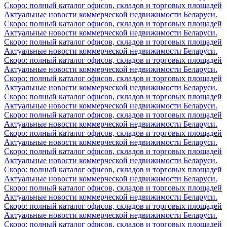
Скоро: полный каталог офисов, складов и торговых площадей
Актуальные новости коммерческой недвижимости Беларуси.
Скоро: полный каталог офисов, складов и торговых площадей
Актуальные новости коммерческой недвижимости Беларуси.
Скоро: полный каталог офисов, складов и торговых площадей
Актуальные новости коммерческой недвижимости Беларуси.
Скоро: полный каталог офисов, складов и торговых площадей
Актуальные новости коммерческой недвижимости Беларуси.
Скоро: полный каталог офисов, складов и торговых площадей
Актуальные новости коммерческой недвижимости Беларуси.
Скоро: полный каталог офисов, складов и торговых площадей
Актуальные новости коммерческой недвижимости Беларуси.
Скоро: полный каталог офисов, складов и торговых площадей
Актуальные новости коммерческой недвижимости Беларуси.
Скоро: полный каталог офисов, складов и торговых площадей
Актуальные новости коммерческой недвижимости Беларуси.
Скоро: полный каталог офисов, складов и торговых площадей
Актуальные новости коммерческой недвижимости Беларуси.
Скоро: полный каталог офисов, складов и торговых площадей
Актуальные новости коммерческой недвижимости Беларуси.
Скоро: полный каталог офисов, складов и торговых площадей
Актуальные новости коммерческой недвижимости Беларуси.
Скоро: полный каталог офисов, складов и торговых площадей
Актуальные новости коммерческой недвижимости Беларуси.
Скоро: полный каталог офисов, складов и торговых площадей