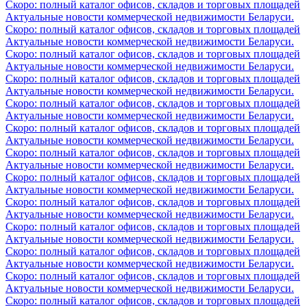
Скоро: полный каталог офисов, складов и торговых площадей
Актуальные новости коммерческой недвижимости Беларуси.
Скоро: полный каталог офисов, складов и торговых площадей
Актуальные новости коммерческой недвижимости Беларуси.
Скоро: полный каталог офисов, складов и торговых площадей
Актуальные новости коммерческой недвижимости Беларуси.
Скоро: полный каталог офисов, складов и торговых площадей
Актуальные новости коммерческой недвижимости Беларуси.
Скоро: полный каталог офисов, складов и торговых площадей
Актуальные новости коммерческой недвижимости Беларуси.
Скоро: полный каталог офисов, складов и торговых площадей
Актуальные новости коммерческой недвижимости Беларуси.
Скоро: полный каталог офисов, складов и торговых площадей
Актуальные новости коммерческой недвижимости Беларуси.
Скоро: полный каталог офисов, складов и торговых площадей
Актуальные новости коммерческой недвижимости Беларуси.
Скоро: полный каталог офисов, складов и торговых площадей
Актуальные новости коммерческой недвижимости Беларуси.
Скоро: полный каталог офисов, складов и торговых площадей
Актуальные новости коммерческой недвижимости Беларуси.
Скоро: полный каталог офисов, складов и торговых площадей
Актуальные новости коммерческой недвижимости Беларуси.
Скоро: полный каталог офисов, складов и торговых площадей
Актуальные новости коммерческой недвижимости Беларуси.
Скоро: полный каталог офисов, складов и торговых площадей