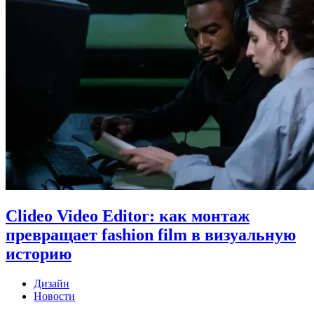
Clideo Video Editor: как монтаж
превращает fashion film в визуальную
историю
Дизайн
Новости