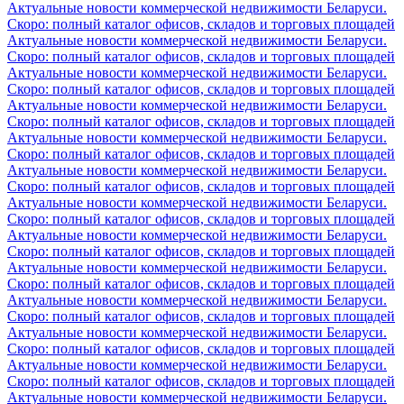
Актуальные новости коммерческой недвижимости Беларуси.
Скоро: полный каталог офисов, складов и торговых площадей
Актуальные новости коммерческой недвижимости Беларуси.
Скоро: полный каталог офисов, складов и торговых площадей
Актуальные новости коммерческой недвижимости Беларуси.
Скоро: полный каталог офисов, складов и торговых площадей
Актуальные новости коммерческой недвижимости Беларуси.
Скоро: полный каталог офисов, складов и торговых площадей
Актуальные новости коммерческой недвижимости Беларуси.
Скоро: полный каталог офисов, складов и торговых площадей
Актуальные новости коммерческой недвижимости Беларуси.
Скоро: полный каталог офисов, складов и торговых площадей
Актуальные новости коммерческой недвижимости Беларуси.
Скоро: полный каталог офисов, складов и торговых площадей
Актуальные новости коммерческой недвижимости Беларуси.
Скоро: полный каталог офисов, складов и торговых площадей
Актуальные новости коммерческой недвижимости Беларуси.
Скоро: полный каталог офисов, складов и торговых площадей
Актуальные новости коммерческой недвижимости Беларуси.
Скоро: полный каталог офисов, складов и торговых площадей
Актуальные новости коммерческой недвижимости Беларуси.
Скоро: полный каталог офисов, складов и торговых площадей
Актуальные новости коммерческой недвижимости Беларуси.
Скоро: полный каталог офисов, складов и торговых площадей
Актуальные новости коммерческой недвижимости Беларуси.