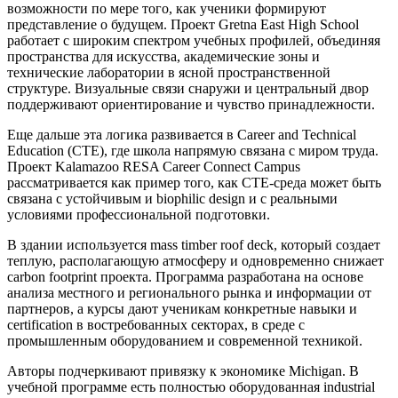
возможности по мере того, как ученики формируют
представление о будущем. Проект Gretna East High School
работает с широким спектром учебных профилей, объединяя
пространства для искусства, академические зоны и
технические лаборатории в ясной пространственной
структуре. Визуальные связи снаружи и центральный двор
поддерживают ориентирование и чувство принадлежности.
Еще дальше эта логика развивается в Career and Technical
Education (CTE), где школа напрямую связана с миром труда.
Проект Kalamazoo RESA Career Connect Campus
рассматривается как пример того, как CTE-среда может быть
связана с устойчивым и biophilic design и с реальными
условиями профессиональной подготовки.
В здании используется mass timber roof deck, который создает
теплую, располагающую атмосферу и одновременно снижает
carbon footprint проекта. Программа разработана на основе
анализа местного и регионального рынка и информации от
партнеров, а курсы дают ученикам конкретные навыки и
certification в востребованных секторах, в среде с
промышленным оборудованием и современной техникой.
Авторы подчеркивают привязку к экономике Michigan. В
учебной программе есть полностью оборудованная industrial