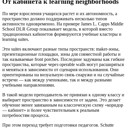
От кабинета к learning neighborhoods
По мере взросления учащихся растет и их автономность, а
пространство должно поддерживать несколько типов
активности одновременно. На примере James L. Capps Middle
School DLR Group показывает модель, в которой вместо
традиционных кабинетов формируются учебные кластеры и
learning suites.
Эти suites включают разные типы пространств: maker-зоны,
презентационные площадки, зоны для совместной работы и
так называемые front porches. Последние задуманы как гибкие
пространства, которые через operable walls могут расширяться
и меняться в зависимости от сценария использования. Они
ориентированы на визуальную связь снаружи и на случайные
встречи — как между учениками, так и между разными
учебными направлениями.
В такой модели преподаватель не привязан к одному классу и
выбирает пространство в зависимости от задачи. Это делает
обучение менее завязанным на классическую схему «коридор
— кабинет» и более чувствительным к реальным
потребностям процесса.
При этом переход требует подготовки педагогов. Schutte