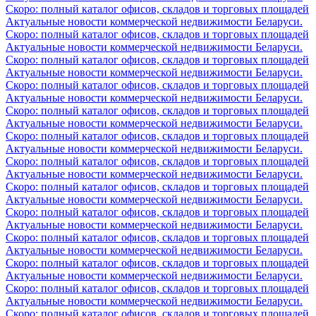
Скоро: полный каталог офисов, складов и торговых площадей
Актуальные новости коммерческой недвижимости Беларуси.
Скоро: полный каталог офисов, складов и торговых площадей
Актуальные новости коммерческой недвижимости Беларуси.
Скоро: полный каталог офисов, складов и торговых площадей
Актуальные новости коммерческой недвижимости Беларуси.
Скоро: полный каталог офисов, складов и торговых площадей
Актуальные новости коммерческой недвижимости Беларуси.
Скоро: полный каталог офисов, складов и торговых площадей
Актуальные новости коммерческой недвижимости Беларуси.
Скоро: полный каталог офисов, складов и торговых площадей
Актуальные новости коммерческой недвижимости Беларуси.
Скоро: полный каталог офисов, складов и торговых площадей
Актуальные новости коммерческой недвижимости Беларуси.
Скоро: полный каталог офисов, складов и торговых площадей
Актуальные новости коммерческой недвижимости Беларуси.
Скоро: полный каталог офисов, складов и торговых площадей
Актуальные новости коммерческой недвижимости Беларуси.
Скоро: полный каталог офисов, складов и торговых площадей
Актуальные новости коммерческой недвижимости Беларуси.
Скоро: полный каталог офисов, складов и торговых площадей
Актуальные новости коммерческой недвижимости Беларуси.
Скоро: полный каталог офисов, складов и торговых площадей
Актуальные новости коммерческой недвижимости Беларуси.
Скоро: полный каталог офисов, складов и торговых площадей