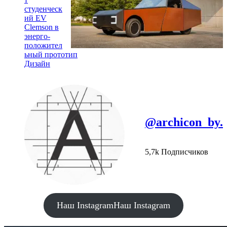
студенческ
ий EV
Clemson в
энерго-
положител
ьный прототип
Дизайн
@archicon_by.
5,7k Подписчиков
Наш Instagram
Наш Instagram