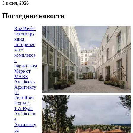
3 июня, 2026
Последние новости
Rue Pavée:
реконстру
кция
историчес
кого
комплекса
в
парижском
Марэ от
MARS
Architectes
Архитекту
ра
Four Roof
House /
TW Ryan
Architectur
e
Архитекту
ра