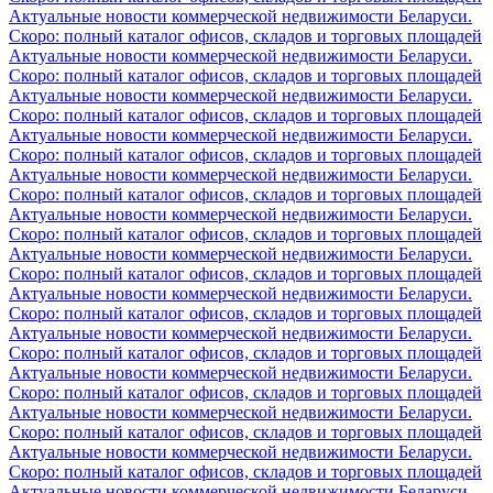
Актуальные новости коммерческой недвижимости Беларуси.
Скоро: полный каталог офисов, складов и торговых площадей
Актуальные новости коммерческой недвижимости Беларуси.
Скоро: полный каталог офисов, складов и торговых площадей
Актуальные новости коммерческой недвижимости Беларуси.
Скоро: полный каталог офисов, складов и торговых площадей
Актуальные новости коммерческой недвижимости Беларуси.
Скоро: полный каталог офисов, складов и торговых площадей
Актуальные новости коммерческой недвижимости Беларуси.
Скоро: полный каталог офисов, складов и торговых площадей
Актуальные новости коммерческой недвижимости Беларуси.
Скоро: полный каталог офисов, складов и торговых площадей
Актуальные новости коммерческой недвижимости Беларуси.
Скоро: полный каталог офисов, складов и торговых площадей
Актуальные новости коммерческой недвижимости Беларуси.
Скоро: полный каталог офисов, складов и торговых площадей
Актуальные новости коммерческой недвижимости Беларуси.
Скоро: полный каталог офисов, складов и торговых площадей
Актуальные новости коммерческой недвижимости Беларуси.
Скоро: полный каталог офисов, складов и торговых площадей
Актуальные новости коммерческой недвижимости Беларуси.
Скоро: полный каталог офисов, складов и торговых площадей
Актуальные новости коммерческой недвижимости Беларуси.
Скоро: полный каталог офисов, складов и торговых площадей
Актуальные новости коммерческой недвижимости Беларуси.