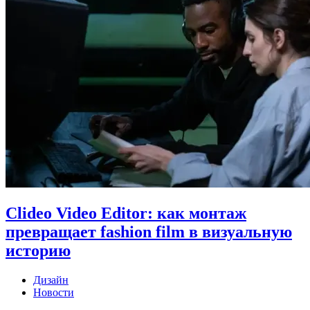
Clideo Video Editor: как монтаж
превращает fashion film в визуальную
историю
Дизайн
Новости