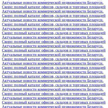
Актуальные новости коммерческой недвижимости Беларуси.
Скоро: полный каталог офисов, складов и торговых площадей
Актуальные новости коммерческой недвижимости Беларуси.
Скоро: полный каталог офисов, складов и торговых площадей
Актуальные новости коммерческой недвижимости Беларуси.
Скоро: полный каталог офисов, складов и торговых площадей
Актуальные новости коммерческой недвижимости Беларуси.
Скоро: полный каталог офисов, складов и торговых площадей
Актуальные новости коммерческой недвижимости Беларуси.
Скоро: полный каталог офисов, складов и торговых площадей
Актуальные новости коммерческой недвижимости Беларуси.
Скоро: полный каталог офисов, складов и торговых площадей
Актуальные новости коммерческой недвижимости Беларуси.
Скоро: полный каталог офисов, складов и торговых площадей
Актуальные новости коммерческой недвижимости Беларуси.
Скоро: полный каталог офисов, складов и торговых площадей
Актуальные новости коммерческой недвижимости Беларуси.
Скоро: полный каталог офисов, складов и торговых площадей
Актуальные новости коммерческой недвижимости Беларуси.
Скоро: полный каталог офисов, складов и торговых площадей
Актуальные новости коммерческой недвижимости Беларуси.
Скоро: полный каталог офисов, складов и торговых площадей
Актуальные новости коммерческой недвижимости Беларуси.
Скоро: полный каталог офисов, складов и торговых площадей
Актуальные новости коммерческой недвижимости Беларуси.