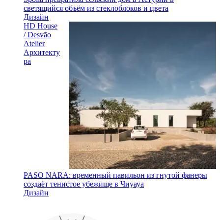
светящийся объём из стеклоблоков и цвета
Дизайн
HD House
/ Desvão
Atelier
Архитекту
ра
PASO NARA: временный павильон из гнутой фанеры
создаёт тенистое убежище в Чиуауа
Дизайн