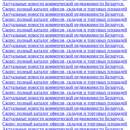
Актуальные новости коммерческой недвижимости Беларуси.
Скоро: полный каталог офисов, складов и торговых площадей
Актуальные новости коммерческой недвижимости Беларуси.
Скоро: полный каталог офисов, складов и торговых площадей
Актуальные новости коммерческой недвижимости Беларуси.
Скоро: полный каталог офисов, складов и торговых площадей
Актуальные новости коммерческой недвижимости Беларуси.
Скоро: полный каталог офисов, складов и торговых площадей
Актуальные новости коммерческой недвижимости Беларуси.
Скоро: полный каталог офисов, складов и торговых площадей
Актуальные новости коммерческой недвижимости Беларуси.
Скоро: полный каталог офисов, складов и торговых площадей
Актуальные новости коммерческой недвижимости Беларуси.
Скоро: полный каталог офисов, складов и торговых площадей
Актуальные новости коммерческой недвижимости Беларуси.
Скоро: полный каталог офисов, складов и торговых площадей
Актуальные новости коммерческой недвижимости Беларуси.
Скоро: полный каталог офисов, складов и торговых площадей
Актуальные новости коммерческой недвижимости Беларуси.
Скоро: полный каталог офисов, складов и торговых площадей
Актуальные новости коммерческой недвижимости Беларуси.
Скоро: полный каталог офисов, складов и торговых площадей
Актуальные новости коммерческой недвижимости Беларуси.
Скоро: полный каталог офисов, складов и торговых площадей
Актуальные новости коммерческой недвижимости Беларуси.