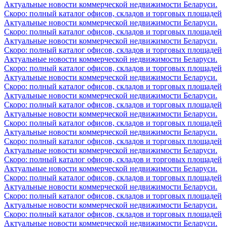
Актуальные новости коммерческой недвижимости Беларуси.
Скоро: полный каталог офисов, складов и торговых площадей
Актуальные новости коммерческой недвижимости Беларуси.
Скоро: полный каталог офисов, складов и торговых площадей
Актуальные новости коммерческой недвижимости Беларуси.
Скоро: полный каталог офисов, складов и торговых площадей
Актуальные новости коммерческой недвижимости Беларуси.
Скоро: полный каталог офисов, складов и торговых площадей
Актуальные новости коммерческой недвижимости Беларуси.
Скоро: полный каталог офисов, складов и торговых площадей
Актуальные новости коммерческой недвижимости Беларуси.
Скоро: полный каталог офисов, складов и торговых площадей
Актуальные новости коммерческой недвижимости Беларуси.
Скоро: полный каталог офисов, складов и торговых площадей
Актуальные новости коммерческой недвижимости Беларуси.
Скоро: полный каталог офисов, складов и торговых площадей
Актуальные новости коммерческой недвижимости Беларуси.
Скоро: полный каталог офисов, складов и торговых площадей
Актуальные новости коммерческой недвижимости Беларуси.
Скоро: полный каталог офисов, складов и торговых площадей
Актуальные новости коммерческой недвижимости Беларуси.
Скоро: полный каталог офисов, складов и торговых площадей
Актуальные новости коммерческой недвижимости Беларуси.
Скоро: полный каталог офисов, складов и торговых площадей
Актуальные новости коммерческой недвижимости Беларуси.