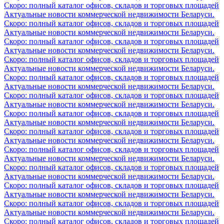
Скоро: полный каталог офисов, складов и торговых площадей
Актуальные новости коммерческой недвижимости Беларуси.
Скоро: полный каталог офисов, складов и торговых площадей
Актуальные новости коммерческой недвижимости Беларуси.
Скоро: полный каталог офисов, складов и торговых площадей
Актуальные новости коммерческой недвижимости Беларуси.
Скоро: полный каталог офисов, складов и торговых площадей
Актуальные новости коммерческой недвижимости Беларуси.
Скоро: полный каталог офисов, складов и торговых площадей
Актуальные новости коммерческой недвижимости Беларуси.
Скоро: полный каталог офисов, складов и торговых площадей
Актуальные новости коммерческой недвижимости Беларуси.
Скоро: полный каталог офисов, складов и торговых площадей
Актуальные новости коммерческой недвижимости Беларуси.
Скоро: полный каталог офисов, складов и торговых площадей
Актуальные новости коммерческой недвижимости Беларуси.
Скоро: полный каталог офисов, складов и торговых площадей
Актуальные новости коммерческой недвижимости Беларуси.
Скоро: полный каталог офисов, складов и торговых площадей
Актуальные новости коммерческой недвижимости Беларуси.
Скоро: полный каталог офисов, складов и торговых площадей
Актуальные новости коммерческой недвижимости Беларуси.
Скоро: полный каталог офисов, складов и торговых площадей
Актуальные новости коммерческой недвижимости Беларуси.
Скоро: полный каталог офисов, складов и торговых площадей