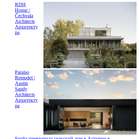
RDH
House /
Čechvala
Architects
Архитекту
ра
Paraiso
Remodel /
Austin
Sandy
Architects
Архитекту
ра
Spolia превратила сельский дом в Астурии в