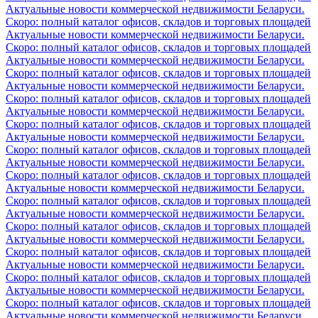
Актуальные новости коммерческой недвижимости Беларуси.
Скоро: полный каталог офисов, складов и торговых площадей
Актуальные новости коммерческой недвижимости Беларуси.
Скоро: полный каталог офисов, складов и торговых площадей
Актуальные новости коммерческой недвижимости Беларуси.
Скоро: полный каталог офисов, складов и торговых площадей
Актуальные новости коммерческой недвижимости Беларуси.
Скоро: полный каталог офисов, складов и торговых площадей
Актуальные новости коммерческой недвижимости Беларуси.
Скоро: полный каталог офисов, складов и торговых площадей
Актуальные новости коммерческой недвижимости Беларуси.
Скоро: полный каталог офисов, складов и торговых площадей
Актуальные новости коммерческой недвижимости Беларуси.
Скоро: полный каталог офисов, складов и торговых площадей
Актуальные новости коммерческой недвижимости Беларуси.
Скоро: полный каталог офисов, складов и торговых площадей
Актуальные новости коммерческой недвижимости Беларуси.
Скоро: полный каталог офисов, складов и торговых площадей
Актуальные новости коммерческой недвижимости Беларуси.
Скоро: полный каталог офисов, складов и торговых площадей
Актуальные новости коммерческой недвижимости Беларуси.
Скоро: полный каталог офисов, складов и торговых площадей
Актуальные новости коммерческой недвижимости Беларуси.
Скоро: полный каталог офисов, складов и торговых площадей
Актуальные новости коммерческой недвижимости Беларуси.