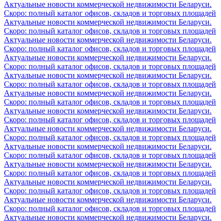
Актуальные новости коммерческой недвижимости Беларуси.
Скоро: полный каталог офисов, складов и торговых площадей
Актуальные новости коммерческой недвижимости Беларуси.
Скоро: полный каталог офисов, складов и торговых площадей
Актуальные новости коммерческой недвижимости Беларуси.
Скоро: полный каталог офисов, складов и торговых площадей
Актуальные новости коммерческой недвижимости Беларуси.
Скоро: полный каталог офисов, складов и торговых площадей
Актуальные новости коммерческой недвижимости Беларуси.
Скоро: полный каталог офисов, складов и торговых площадей
Актуальные новости коммерческой недвижимости Беларуси.
Скоро: полный каталог офисов, складов и торговых площадей
Актуальные новости коммерческой недвижимости Беларуси.
Скоро: полный каталог офисов, складов и торговых площадей
Актуальные новости коммерческой недвижимости Беларуси.
Скоро: полный каталог офисов, складов и торговых площадей
Актуальные новости коммерческой недвижимости Беларуси.
Скоро: полный каталог офисов, складов и торговых площадей
Актуальные новости коммерческой недвижимости Беларуси.
Скоро: полный каталог офисов, складов и торговых площадей
Актуальные новости коммерческой недвижимости Беларуси.
Скоро: полный каталог офисов, складов и торговых площадей
Актуальные новости коммерческой недвижимости Беларуси.
Скоро: полный каталог офисов, складов и торговых площадей
Актуальные новости коммерческой недвижимости Беларуси.