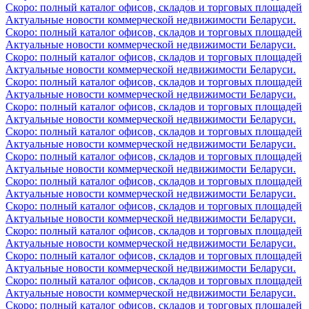
Скоро: полный каталог офисов, складов и торговых площадей
Актуальные новости коммерческой недвижимости Беларуси.
Скоро: полный каталог офисов, складов и торговых площадей
Актуальные новости коммерческой недвижимости Беларуси.
Скоро: полный каталог офисов, складов и торговых площадей
Актуальные новости коммерческой недвижимости Беларуси.
Скоро: полный каталог офисов, складов и торговых площадей
Актуальные новости коммерческой недвижимости Беларуси.
Скоро: полный каталог офисов, складов и торговых площадей
Актуальные новости коммерческой недвижимости Беларуси.
Скоро: полный каталог офисов, складов и торговых площадей
Актуальные новости коммерческой недвижимости Беларуси.
Скоро: полный каталог офисов, складов и торговых площадей
Актуальные новости коммерческой недвижимости Беларуси.
Скоро: полный каталог офисов, складов и торговых площадей
Актуальные новости коммерческой недвижимости Беларуси.
Скоро: полный каталог офисов, складов и торговых площадей
Актуальные новости коммерческой недвижимости Беларуси.
Скоро: полный каталог офисов, складов и торговых площадей
Актуальные новости коммерческой недвижимости Беларуси.
Скоро: полный каталог офисов, складов и торговых площадей
Актуальные новости коммерческой недвижимости Беларуси.
Скоро: полный каталог офисов, складов и торговых площадей
Актуальные новости коммерческой недвижимости Беларуси.
Скоро: полный каталог офисов, складов и торговых площадей