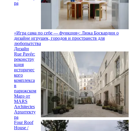
ра
«Игра сама по себе — функция»: Люка Боскардин о
дизайне игрушек, городов и пространств для
любопытства
Дизайн
Rue Pavée:
реконстру
кция
историчес
кого
комплекса
в
парижском
Марэ от
MARS
Architectes
Архитекту
ра
Four Roof
House /